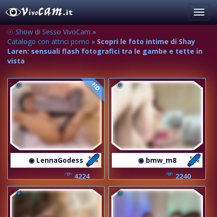
Toggl
navig
☉ Show di Sesso VivoCam
»
Catalogo con attrici porno
»
Scopri le foto intime di Shay
Laren: sensuali flash fotografici tra le gambe e tette in
vista
HD
◉ LennaGodess
◉ bmw_m8
4224
2240