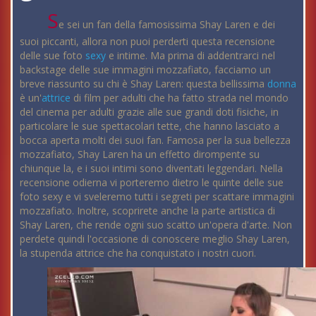
S
e sei un fan della famosissima Shay Laren e dei
suoi piccanti, allora non puoi perderti questa recensione
delle sue foto
sexy
e intime. Ma prima di addentrarci nel
backstage delle sue immagini mozzafiato, facciamo un
breve riassunto su chi è Shay Laren: questa bellissima
donna
è un'
attrice
di film per adulti che ha fatto strada nel mondo
del cinema per adulti grazie alle sue grandi doti fisiche, in
particolare le sue spettacolari tette, che hanno lasciato a
bocca aperta molti dei suoi fan. Famosa per la sua bellezza
mozzafiato, Shay Laren ha un effetto dirompente su
chiunque la, e i suoi intimi sono diventati leggendari. Nella
recensione odierna vi porteremo dietro le quinte delle sue
foto sexy e vi sveleremo tutti i segreti per scattare immagini
mozzafiato. Inoltre, scoprirete anche la parte artistica di
Shay Laren, che rende ogni suo scatto un'opera d'arte. Non
perdete quindi l'occasione di conoscere meglio Shay Laren,
la stupenda attrice che ha conquistato i nostri cuori.