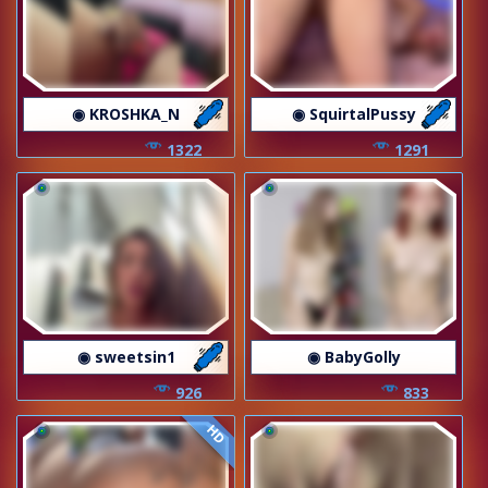
◉ KROSHKA_N
◉ SquirtalPussy
1322
1291
◉ sweetsin1
◉ BabyGolly
926
833
HD