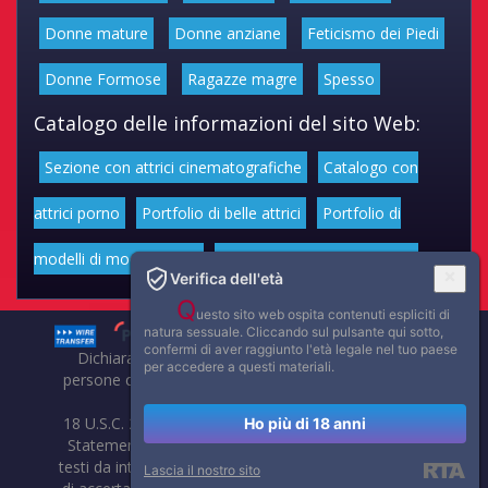
Donne mature
Donne anziane
Feticismo dei Piedi
Donne Formose
Ragazze magre
Spesso
Catalogo delle informazioni del sito Web:
Sezione con attrici cinematografiche
Catalogo con
attrici porno
Portfolio di belle attrici
Portfolio di
modelli di moda volgari
Affascinanti star dello sport
Verifica dell'età
Q
uesto sito web ospita contenuti espliciti di
natura sessuale. Cliccando sul pulsante qui sotto,
confermi di aver raggiunto l'età legale nel tuo paese
Dichiarazione di non responsabilità: tutti i membri e le
per accedere a questi materiali.
persone che compaiono su questo sito hanno almeno 18
anni.
18 U.S.C. 2257 Record-Keeping Requirements Compliance
Ho più di 18 anni
Statement. Affaritaliani, prima di pubblicare foto, video o
testi da internet, compie tutte le opportune verifiche al fine
Lascia il nostro sito