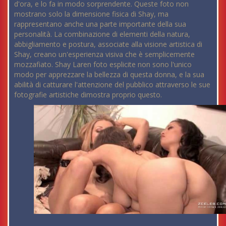
d'ora, e lo fa in modo sorprendente. Queste foto non
mostrano solo la dimensione fisica di Shay, ma
rappresentano anche una parte importante della sua
personalità. La combinazione di elementi della natura,
abbigliamento e postura, associate alla visione artistica di
Shay, creano un'esperienza visiva che è semplicemente
mozzafiato. Shay Laren foto esplicite non sono l'unico
modo per apprezzare la bellezza di questa donna, e la sua
abilità di catturare l'attenzione del pubblico attraverso le sue
fotografie artistiche dimostra proprio questo.