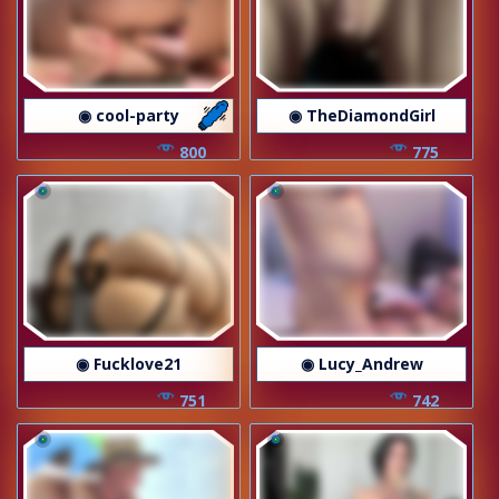
◉ cool-party
◉ TheDiamondGirl
800
775
◉ Fucklove21
◉ Lucy_Andrew
751
742