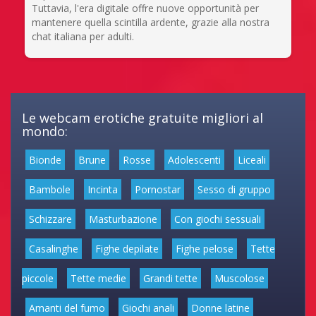
Tuttavia, l'era digitale offre nuove opportunità per
mantenere quella scintilla ardente, grazie alla nostra
chat italiana per adulti.
Le webcam erotiche gratuite migliori al
mondo:
Bionde
Brune
Rosse
Adolescenti
Liceali
Bambole
Incinta
Pornostar
Sesso di gruppo
Schizzare
Masturbazione
Con giochi sessuali
Casalinghe
Fighe depilate
Fighe pelose
Tette
piccole
Tette medie
Grandi tette
Muscolose
Amanti del fumo
Giochi anali
Donne latine