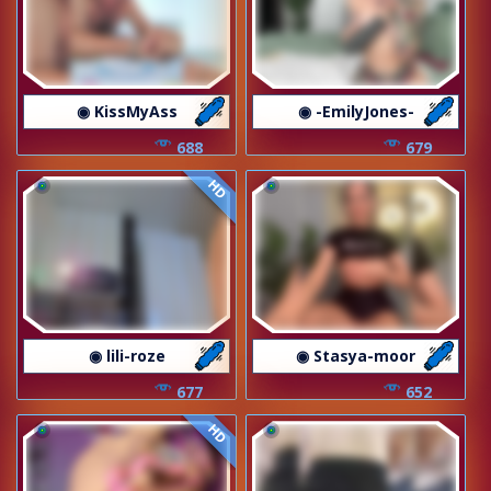
◉ KissMyAss
◉ -EmilyJones-
688
679
HD
◉ lili-roze
◉ Stasya-moor
677
652
HD