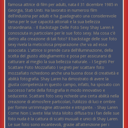
famosa attrice di film per adulti, nata il 31 dicembre 1985 in
Georgia, Stati Uniti. Ha lavorato in numerosi film
dell'industria per adulti e ha guadagnato una considerevole
fama per le sue capacità attoriali e la sua bellezza
straordinaria. - Il Backstage Delle Foto Sexy Shay Laren è
conosciuta in particolare per le sue foto sexy. Ma cosa c'è
dietro alla creazione di tali foto? Il backstage delle sue foto
sexy rivela la meticolosa preparazione che va ad essa
associata. L'attrice si prende cura dell'illuminazione, della
scelta del giusto abbigliamento e posa per assicurarsi di
catturare al meglio la sua bellezza naturale. - I Segreti Per
Scattare Foto Mozzafiato I segreti per scattare foto
mozzafiato richiedono anche una buona dose di creatività e
abilità fotografia. Shay Laren ha dimostrato di avere la
giusta competenza in questo campo, infatti, ha sposato con
successo l'arte della fotografia in modo innovativo e
seducente. Scattare foto sexy richiede una certa abilità nella
creazione di atmosfere particolari, l'utilizzo di luci e ombre
per fornire un'immagine attraente e intrigante. - Shay Laren
Come Non L'avete Mai Vista Molto diffusa tra i fan delle sue
foto nuda è la cattura di scatti inusuali e unici di Shay Laren.
Le sue foto sono incantevoli, grazie all'attenzione per i