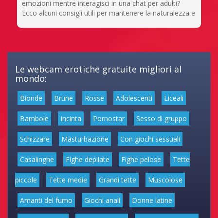
emozioni mentre interagisci in una chat per adulti?
Ecco alcuni consigli utili per mantenere la naturalezza e
Le webcam erotiche gratuite migliori al
mondo:
Bionde
Brune
Rosse
Adolescenti
Liceali
Bambole
Incinta
Pornostar
Sesso di gruppo
Schizzare
Masturbazione
Con giochi sessuali
Casalinghe
Fighe depilate
Fighe pelose
Tette
piccole
Tette medie
Grandi tette
Muscolose
Amanti del fumo
Giochi anali
Donne latine