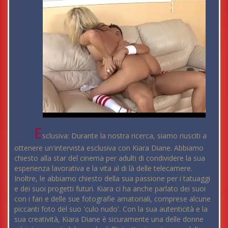
E
sclusiva: Durante la nostra ricerca, siamo riusciti a
ottenere un'intervista esclusiva con Kiara Diane. Abbiamo
chiesto alla star del cinema per adulti di condividere la sua
esperienza lavorativa e la vita al di là delle telecamere.
Inoltre, le abbiamo chiesto della sua passione per i tatuaggi
e dei suoi progetti futuri. Kiara ci ha anche parlato dei suoi
con i fan e delle sue fotografie amatoriali, comprese alcune
piccanti foto del suo 'culo nudo'. Con la sua autenticità e la
sua creatività, Kiara Diane è sicuramente una delle donne