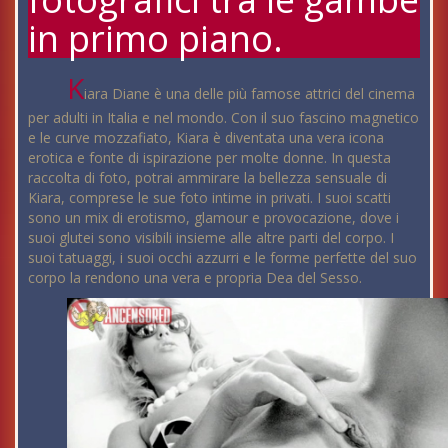
in primo piano.
K
iara Diane è una delle più famose attrici del cinema
per adulti in Italia e nel mondo. Con il suo fascino magnetico
e le curve mozzafiato, Kiara è diventata una vera icona
erotica e fonte di ispirazione per molte donne. In questa
raccolta di foto, potrai ammirare la bellezza sensuale di
Kiara, comprese le sue foto intime in privati. I suoi scatti
sono un mix di erotismo, glamour e provocazione, dove i
suoi glutei sono visibili insieme alle altre parti del corpo. I
suoi tatuaggi, i suoi occhi azzurri e le forme perfette del suo
corpo la rendono una vera e propria Dea del Sesso.