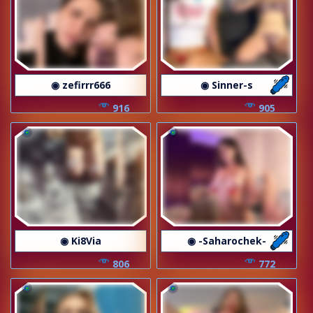
◉ zefirrr666
◉ Sinner-s
916
905
◉ Ki8Via
◉ -Saharochek-
806
772