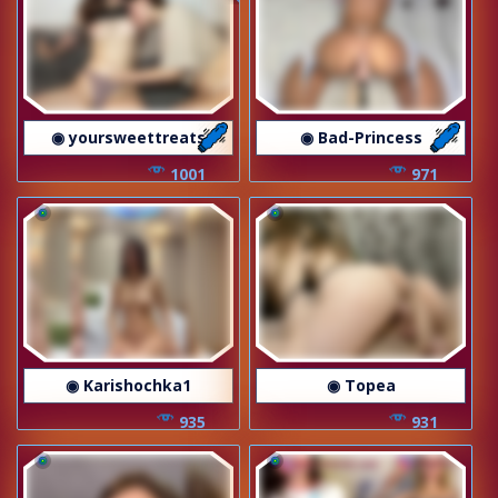
◉ yoursweettreats
◉ Bad-Princess
1001
971
◉ Karishochka1
◉ Topea
935
931