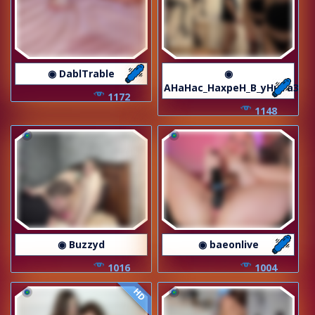
◉ DablTrable
◉
AHaHac_HaxpeH_B_yHuTa3
1172
1148
◉ Buzzyd
◉ baeonlive
1016
1004
HD