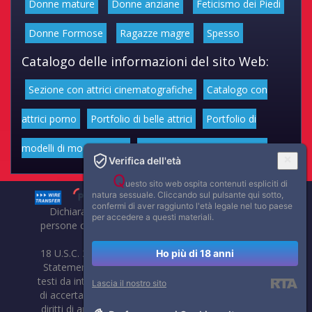
Donne mature
Donne anziane
Feticismo dei Piedi
Donne Formose
Ragazze magre
Spesso
Catalogo delle informazioni del sito Web:
Sezione con attrici cinematografiche
Catalogo con
attrici porno
Portfolio di belle attrici
Portfolio di
modelli di moda volgari
Affascinanti star dello sport
Verifica dell'età
Q
uesto sito web ospita contenuti espliciti di
natura sessuale. Cliccando sul pulsante qui sotto,
confermi di aver raggiunto l'età legale nel tuo paese
Dichiarazione di non responsabilità: tutti i membri e le
per accedere a questi materiali.
persone che compaiono su questo sito hanno almeno 18
anni.
18 U.S.C. 2257 Record-Keeping Requirements Compliance
Ho più di 18 anni
Statement. Affaritaliani, prima di pubblicare foto, video o
testi da internet, compie tutte le opportune verifiche al fine
Lascia il nostro sito
di accertarne il libero regime di circolazione e non violare i
diritti di autore o altri diritti esclusivi di terzi. Per segnalare