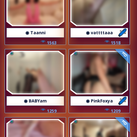
◉ Taanni
◉ vattttaaa
1563
1518
HD
◉ BABYam
◉ PinkFoxya
1259
1209
HD