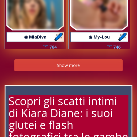
◉ MiaDiva
◉ My-Lou
764
746
Show more
Scopri gli scatti intimi
di Kiara Diane: i suoi
glutei e flash
fotografici tra le gambe