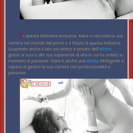
I
n questa intervista esclusiva, Kiara ci racconta la sua
carriera nel mondo del porno e il futuro di questa industria.
Scoprirete anche il lato più intimo e privato dell'
attrice
,
grazie ai suoi e alle sue esperienze di vita in cui ha ceduto a
momenti di passione. Kiara è anche una
donna
intelligente e
capace di gestire la sua carriera con professionalità e
passione.