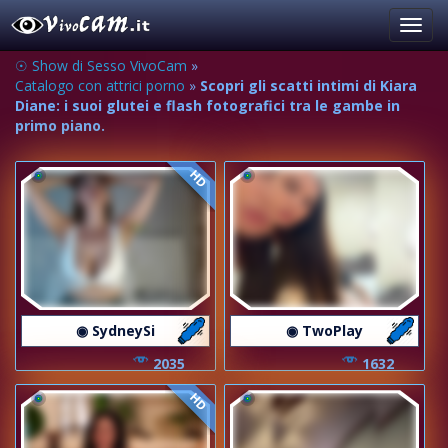
Toggl
navig
☉ Show di Sesso VivoCam
»
Catalogo con attrici porno
»
Scopri gli scatti intimi di Kiara
Diane: i suoi glutei e flash fotografici tra le gambe in
primo piano.
HD
◉ SydneySi
◉ TwoPlay
2035
1632
HD