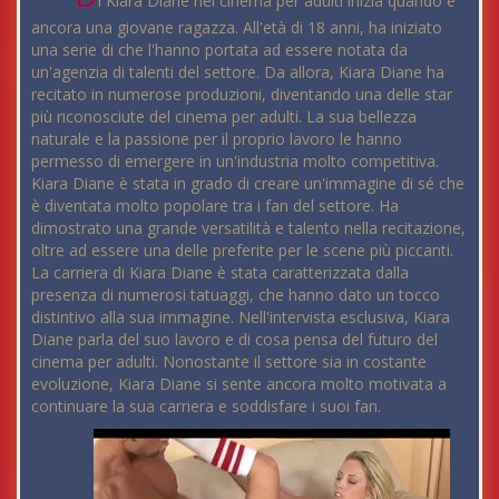
i Kiara Diane nel cinema per adulti inizia quando è
ancora una giovane ragazza. All'età di 18 anni, ha iniziato
una serie di che l'hanno portata ad essere notata da
un'agenzia di talenti del settore. Da allora, Kiara Diane ha
recitato in numerose produzioni, diventando una delle star
più riconosciute del cinema per adulti. La sua bellezza
naturale e la passione per il proprio lavoro le hanno
permesso di emergere in un'industria molto competitiva.
Kiara Diane è stata in grado di creare un'immagine di sé che
è diventata molto popolare tra i fan del settore. Ha
dimostrato una grande versatilità e talento nella recitazione,
oltre ad essere una delle preferite per le scene più piccanti.
La carriera di Kiara Diane è stata caratterizzata dalla
presenza di numerosi tatuaggi, che hanno dato un tocco
distintivo alla sua immagine. Nell'intervista esclusiva, Kiara
Diane parla del suo lavoro e di cosa pensa del futuro del
cinema per adulti. Nonostante il settore sia in costante
evoluzione, Kiara Diane si sente ancora molto motivata a
continuare la sua carriera e soddisfare i suoi fan.