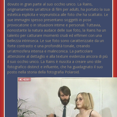
dovuto in gran parte al suo occhio unico. La Rains,
originariamente un'attrice di film per adulti, ha portato la sua
estetica esplicita e voyeuristica alle foto che ha scattato. Le
sue immagini spesso presentano soggetti in pose
provocatorie o in situazioni intime e personali. Tuttavia,
nonostante la natura audace delle sue foto, la Rains ha un
talento per catturare momenti crudi ed effimeri con una
bellezza intrinseca. Le sue foto sono caratterizzate da un
forte contrasto e una profondità tonale, creando
un'atmosfera intensa e malinconica. La particolare
attenzione al dettaglio e alla texture evidenzia ancora di più
il suo occhio unico. La Rains è riuscita a creare uno stile
fotografico distinct e influente, che ha guadagnato il suo
posto nella storia della fotografia Polaroid.