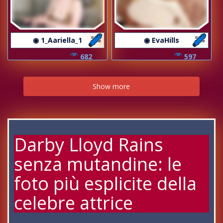
◉ 1_Aariella_1
◉ EvaHills
682
597
Show more
Darby Lloyd Rains
senza mutandine: le
foto più esplicite della
celebre attrice