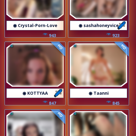
◉ Crystal-Porn-Love
◉ sashahoneyvice
943
923
HD
HD
◉ KOTTYAA
◉ Taanni
847
845
HD