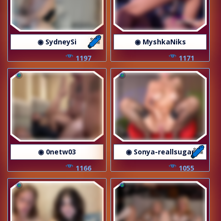
◉ SydneySi
◉ MyshkaNiks
1197
1171
◉ 0netw03
◉ Sonya-reallsugar
1166
1055