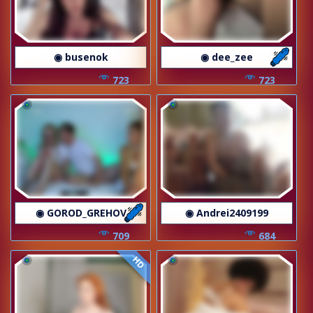
◉ busenok
◉ dee_zee
723
723
◉ GOROD_GREHOV
◉ Andrei2409199
709
684
HD