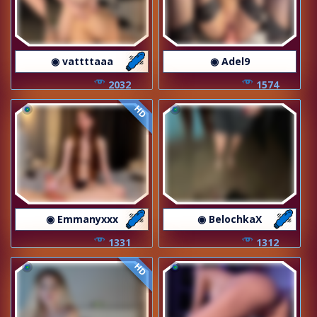
◉ vattttaaa
◉ Adel9
2032
1574
HD
◉ Emmanyxxx
◉ BelochkaX
1331
1312
HD