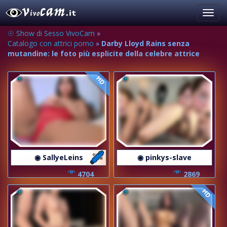
Toggl
navig
☉ Show di Sesso VivoCam
»
Catalogo con attrici porno
»
Darby Lloyd Rains senza
mutandine: le foto più esplicite della celebre attrice
HD
◉ SallyeLeins
◉ pinkys-slave
4704
2869
HD