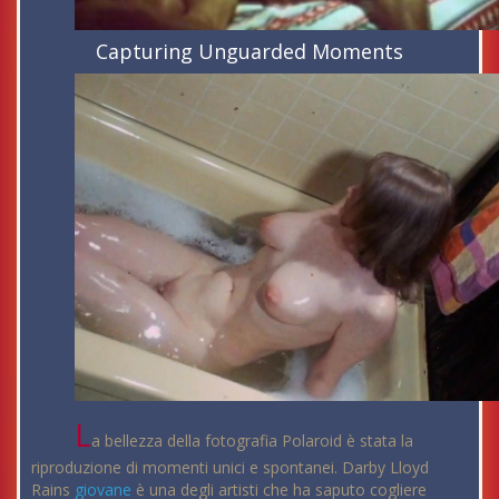
Capturing Unguarded Moments
L
a bellezza della fotografia Polaroid è stata la
riproduzione di momenti unici e spontanei. Darby Lloyd
Rains
giovane
è una degli artisti che ha saputo cogliere