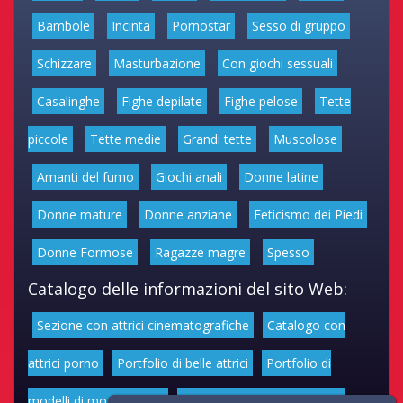
Bambole
Incinta
Pornostar
Sesso di gruppo
Schizzare
Masturbazione
Con giochi sessuali
Casalinghe
Fighe depilate
Fighe pelose
Tette
piccole
Tette medie
Grandi tette
Muscolose
Amanti del fumo
Giochi anali
Donne latine
Donne mature
Donne anziane
Feticismo dei Piedi
Donne Formose
Ragazze magre
Spesso
Catalogo delle informazioni del sito Web:
Sezione con attrici cinematografiche
Catalogo con
attrici porno
Portfolio di belle attrici
Portfolio di
modelli di moda volgari
Affascinanti star dello sport