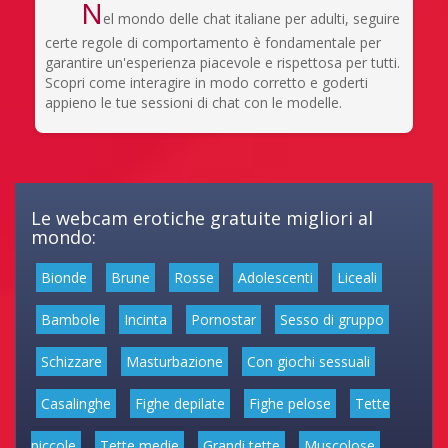
N
el mondo delle chat italiane per adulti, seguire
certe regole di comportamento è fondamentale per
garantire un'esperienza piacevole e rispettosa per tutti.
Scopri come interagire in modo corretto e goderti
appieno le tue sessioni di chat con le modelle.
Le webcam erotiche gratuite migliori al
mondo:
Bionde
Brune
Rosse
Adolescenti
Liceali
Bambole
Incinta
Pornostar
Sesso di gruppo
Schizzare
Masturbazione
Con giochi sessuali
Casalinghe
Fighe depilate
Fighe pelose
Tette
piccole
Tette medie
Grandi tette
Muscolose