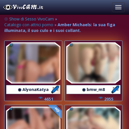
Toggl
navig
☉ Show di Sesso VivoCam
»
Catalogo con attrici porno
»
Amber Michaels: la sua figa
illuminata, il suo culo e i suoi collant.
◉ AlyonaKatya
◉ bmw_m8
4651
2055
HD