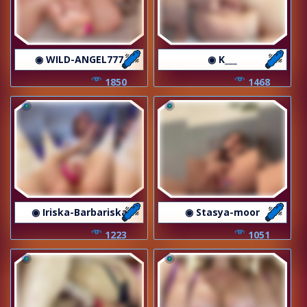
◉ WILD-ANGEL777
◉ K___
1850
1468
◉ Iriska-Barbariska
◉ Stasya-moor
1223
1051