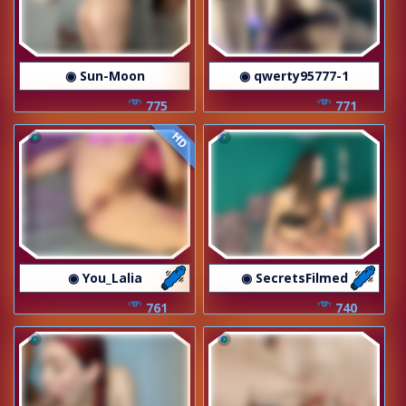
◉ Sun-Moon
◉ qwerty95777-1
775
771
HD
◉ You_Lalia
◉ SecretsFilmed
761
740