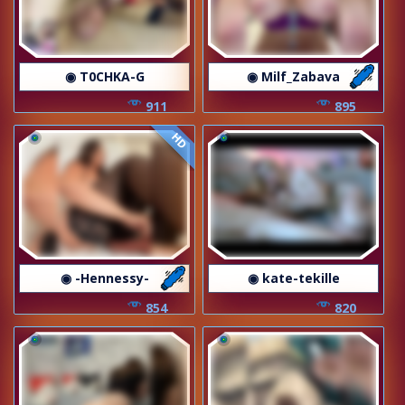
◉ T0CHKA-G
◉ Milf_Zabava
911
895
HD
◉ -Hennessy-
◉ kate-tekille
854
820