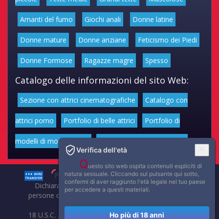
Amanti del fumo
Giochi anali
Donne latine
Donne mature
Donne anziane
Feticismo dei Piedi
Donne Formose
Ragazze magre
Spesso
Catalogo delle informazioni del sito Web:
Sezione con attrici cinematografiche
Catalogo con
attrici porno
Portfolio di belle attrici
Portfolio di
modelli di moda volgari
Affascinanti star dello sport
Verifica dell'età
Q
uesto sito web ospita contenuti espliciti di
natura sessuale. Cliccando sul pulsante qui sotto,
confermi di aver raggiunto l'età legale nel tuo paese
Dichiarazione di non responsabilità: tutti i membri e le
per accedere a questi materiali.
persone che compaiono su questo sito hanno almeno 18
anni.
18 U.S.C. 2257 Record-Keeping Requirements Compliance
Ho più di 18 anni