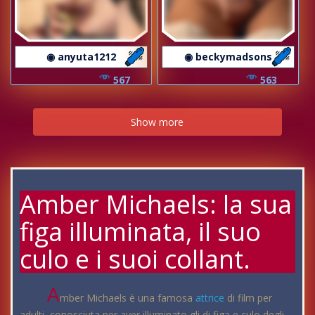
◉ anyuta1212
◉ beckymadsons
567
563
Show more
Amber Michaels: la sua
figa illuminata, il suo
culo e i suoi collant.
A
mber Michaels è una famosa
attrice
di film per
adulti, conosciuta per aver illuminato gli di figa e culo degli