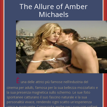
The Allure of Amber
Michaels
È
una delle attrici più famose nell'industria del
cinema per adulti, famosa per la sua bellezza mozzafiato e
la sua presenza magnetica sullo schermo. Le sue foto
spontanee catturano il suo fascino naturale e la sua
personalità vivace, rendendo ogni scatto un'esperienza
unica e avvincente. Conosciuta anche per i suoi con collant,