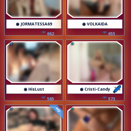
◉ JORMATESSA69
◉ VOLKAIDA
662
655
◉ HisLust
◉ Cristi-Candy
585
573
HD