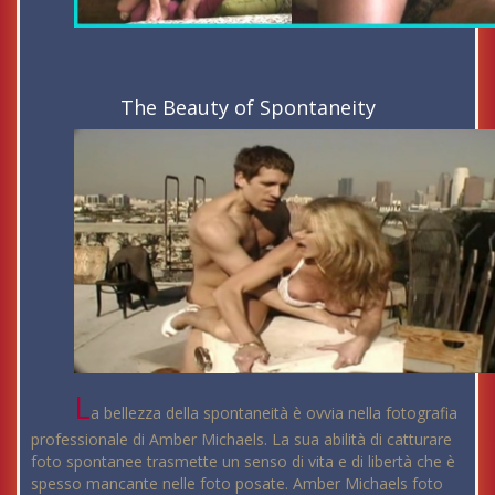
The Beauty of Spontaneity
L
a bellezza della spontaneità è ovvia nella fotografia
professionale di Amber Michaels. La sua abilità di catturare
foto spontanee trasmette un senso di vita e di libertà che è
spesso mancante nelle foto posate. Amber Michaels foto