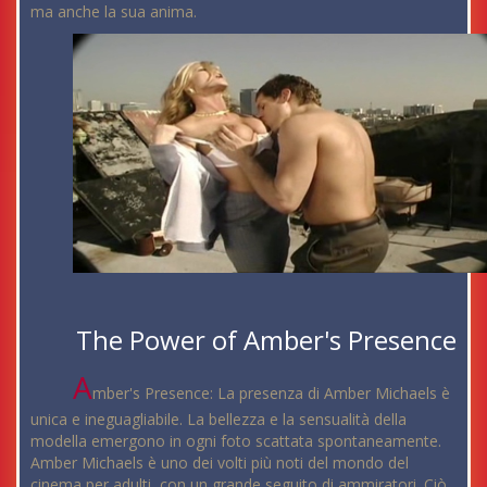
ma anche la sua anima.
The Power of Amber's Presence
A
mber's Presence: La presenza di Amber Michaels è
unica e ineguagliabile. La bellezza e la sensualità della
modella emergono in ogni foto scattata spontaneamente.
Amber Michaels è uno dei volti più noti del mondo del
cinema per adulti, con un grande seguito di ammiratori. Ciò