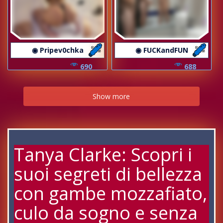
◉ Pripev0chka
◉ FUCKandFUN
690
688
Show more
Tanya Clarke: Scopri i
suoi segreti di bellezza
con gambe mozzafiato,
culo da sogno e senza