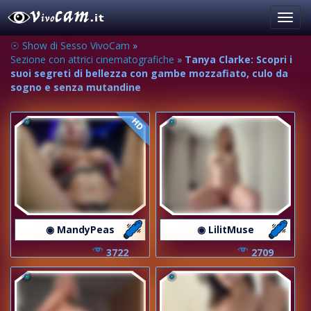
Toggl
navig
☉ Show di Sesso VivoCam
»
Sezione con attrici cinematografiche
»
Tanya Clarke: Scopri i
suoi segreti di bellezza con gambe mozzafiato, culo da
sogno e senza mutandine
HD
◉ MandyPeas
◉ LilitMuse
3722
2709