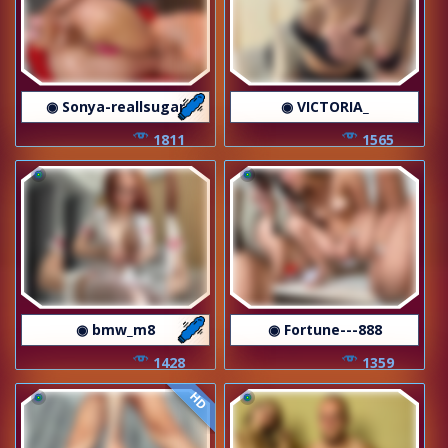
◉ Sonya-reallsugar
◉ VICTORIA_
1811
1565
◉ bmw_m8
◉ Fortune---888
1428
1359
HD