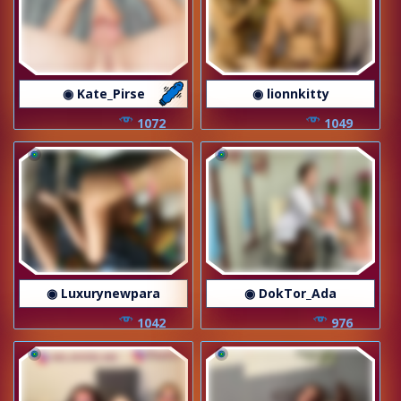
◉ Kate_Pirse
◉ lionnkitty
1072
1049
◉ Luxurynewpara
◉ DokTor_Ada
1042
976