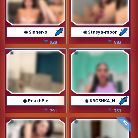
◉ Sinner-s
◉ Stasya-moor
928
883
◉ PeachPie
◉ KROSHKA_N
791
753
HD