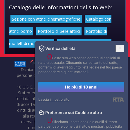
Catalogo delle informazioni del sito Web:
Sezione con attrici cinematografiche
Catalogo con
attrici porno
Portfolio di belle attrici
Portfolio di
modelli di moda volgari
Affascinanti star dello sport
Verifica dell'età
Q
uesto sito web ospita contenuti espliciti di
natura sessuale. Cliccando sul pulsante qui sotto,
confermi di aver raggiunto l'età legale nel tuo paese
Dichiarazione di non responsabilità: tutti i membri e le
per accedere a questi materiali.
persone che compaiono su questo sito hanno almeno 18
anni.
18 U.S.C. 2257 Record-Keeping Requirements Compliance
Ho più di 18 anni
Statement. Affaritaliani, prima di pubblicare foto, video o
testi da internet, compie tutte le opportune verifiche al fine
Lascia il nostro sito
di accertarne il libero regime di circolazione e non violare i
diritti di autore o altri diritti esclusivi di terzi. Per segnalare
Preferenze sui Cookie e altro
alla redazione eventuali errori nell'uso del materiale
U
riservato, scriveteci: provvederemo prontamente alla
tilizziamo i nostri cookie e quelli di terze
parti per capire come usi il sito e mostrarti pubblicità
rimozione del materiale lesivo di diritti di terzi.