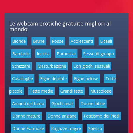
Le webcam erotiche gratuite migliori al
mondo:
Bionde
Brune
Rosse
Adolescenti
Liceali
Bambole
Incinta
Pornostar
Sesso di gruppo
Schizzare
Masturbazione
Con giochi sessuali
Casalinghe
Fighe depilate
Fighe pelose
Tette
piccole
Tette medie
Grandi tette
Muscolose
Amanti del fumo
Giochi anali
Donne latine
Donne mature
Donne anziane
Feticismo dei Piedi
Donne Formose
Ragazze magre
Spesso