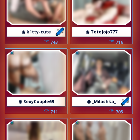
◉ k1tty-cute
◉ TotoJojo777
743
716
◉ SexyCouple69
◉ _Milashka_
711
705