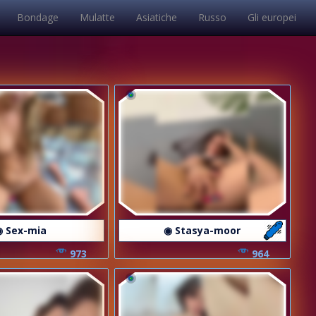
Bondage
Mulatte
Asiatiche
Russo
Gli europei
◉ Sex-mia
◉ Stasya-moor
973
964