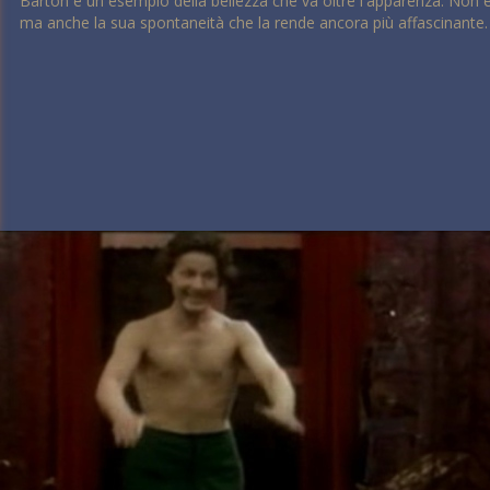
Barton è un esempio della bellezza che va oltre l'apparenza. Non è 
ma anche la sua spontaneità che la rende ancora più affascinante.