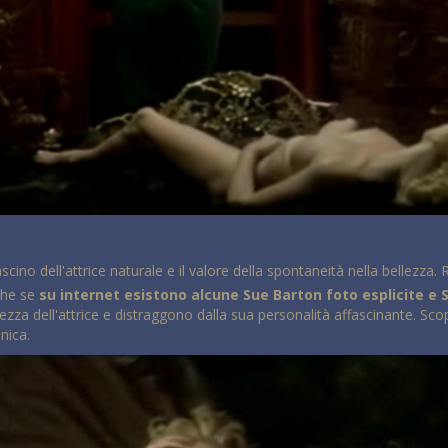
scino dell'attrice naturale e il valore della spontaneità nella bellezza.
nche se
su internet esistono alcune Sue Barton foto esplicite e 
ezza dell'attrice e distraggono dalla sua personalità affascinante. Sc
nica.