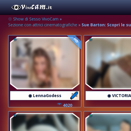
☉ Show di Sesso VivoCam
»
Sezione con attrici cinematografiche
»
Sue Barton: Scopri le s
HD
◉ LennaGodess
◉ VICTORIA
4020