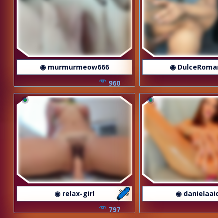
◉ murmurmeow666
◉ DulceRoma
960
◉ relax-girl
◉ danielaai
797