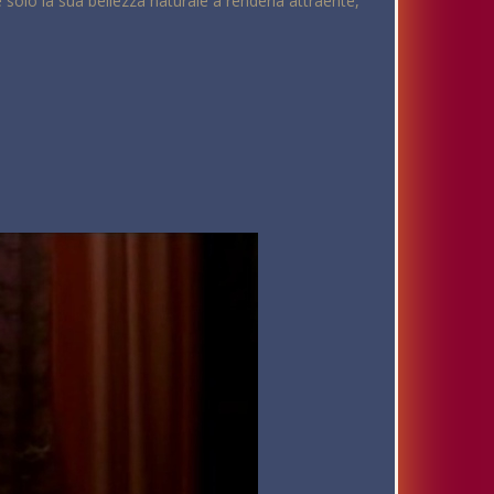
solo la sua bellezza naturale a renderla attraente,