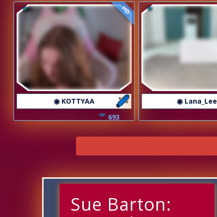
HD
◉ KOTTYAA
◉ Lana_Le
693
Sue Barton: