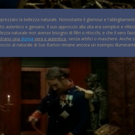
rezzato la bellezza naturale. Nonostante il glamour e l'abbigliamento s
utentico e genuino. Il suo approccio alla vita era semplice e riflessiv
za naturale non avesse bisogno di filtri o ritocchi, e che il vero fasci
ostrano una
donna
vera e autentica
, senza artifici o maschere. Anche s
approccio al naturale di Sue Barton rimane ancora un esempio illuminan