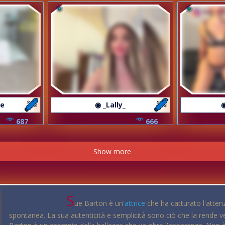
ee
◉ _Lally_
◉
687
666
Show more
S
ue Barton è un'
attrice
che ha catturato l'attenz
spontanea. La sua autenticità e semplicità sono ciò che la rende vera