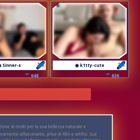
 Sinner-s
◉ k1tty-cute
648
636
ione di molti per la sua bellezza naturale e
mente affascinante, priva di filtri e artifici. Sue