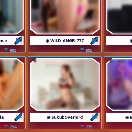
nce
◉ WILD-ANGEL777
905
895
da
◉ SukubOverlord
◉ 
794
775