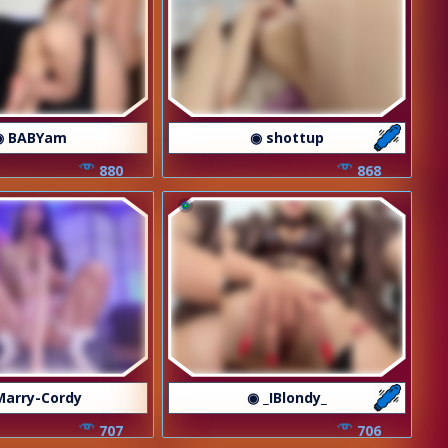
◉ BABYam
◉ shottup
880
868
Marry-Cordy
◉ _IBlondy_
707
706