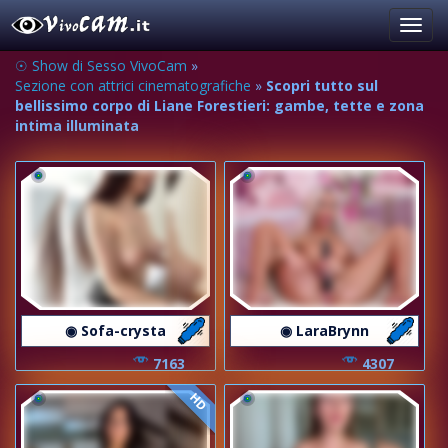
Toggl
navig
☉ Show di Sesso VivoCam
»
Sezione con attrici cinematografiche
»
Scopri tutto sul
bellissimo corpo di Liane Forestieri: gambe, tette e zona
intima illuminata
◉ Sofa-crysta
◉ LaraBrynn
7163
4307
HD