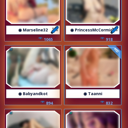
◉ Marseline32
◉ PrincessMcCormick
1065
918
HD
◉ Babyandkot
◉ Taanni
894
832