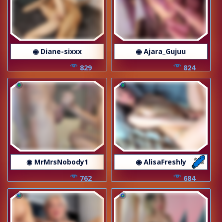
◉ Diane-sixxx
◉ Ajara_Gujuu
829
824
◉ MrMrsNobody1
◉ AlisaFreshly
762
684