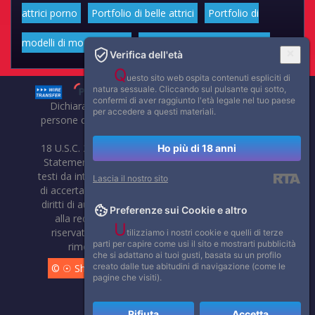
attrici porno
Portfolio di belle attrici
Portfolio di
modelli di moda volgari
Affascinanti star dello sport
Verifica dell'età
Q
uesto sito web ospita contenuti espliciti di
natura sessuale. Cliccando sul pulsante qui sotto,
confermi di aver raggiunto l'età legale nel tuo paese
Dichiarazione di non responsabilità: tutti i membri e le
per accedere a questi materiali.
persone che compaiono su questo sito hanno almeno 18
anni.
18 U.S.C. 2257 Record-Keeping Requirements Compliance
Ho più di 18 anni
Statement. Affaritaliani, prima di pubblicare foto, video o
testi da internet, compie tutte le opportune verifiche al fine
Lascia il nostro sito
di accertarne il libero regime di circolazione e non violare i
diritti di autore o altri diritti esclusivi di terzi. Per segnalare
Preferenze sui Cookie e altro
alla redazione eventuali errori nell'uso del materiale
U
riservato, scriveteci: provvederemo prontamente alla
tilizziamo i nostri cookie e quelli di terze
parti per capire come usi il sito e mostrarti pubblicità
rimozione del materiale lesivo di diritti di terzi.
che si adattano ai tuoi gusti, basata su un profilo
creato dalle tue abitudini di navigazione (come le
© ☉ Show di Sesso VivoCam. 2014 - 2026. Tutti i diritti
pagine che visiti).
riservati.
Rifiuta
Accetta