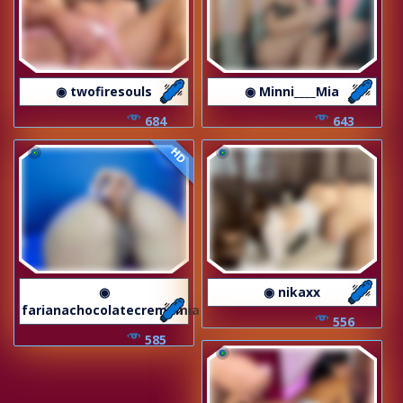
◉ twofiresouls
◉ Minni____Mia
684
643
HD
◉
◉ nikaxx
farianachocolatecrememia
556
585