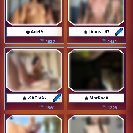
◉ Adel9
◉ Linnea-67
1637
1451
◉ -SATIVA-
◉ MarKaa0
1361
1229