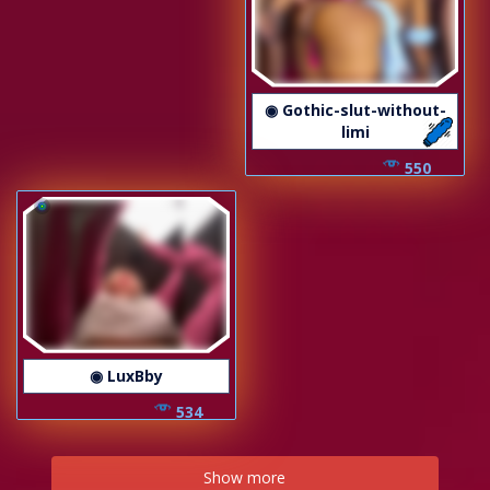
◉ Gothic-slut-without-
limi
550
◉ LuxBby
534
Show more