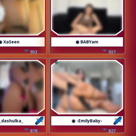
◉ XaSeen
◉ BABYam
953
937
_dashulka_
◉ -EmilyBaby-
878
827