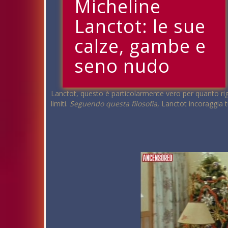
Micheline
Lanctot: le sue
calze, gambe e
seno nudo
Lanctot, questo è particolarmente vero per quanto rigua
limiti.
Seguendo questa filosofia
, Lanctot incoraggia 