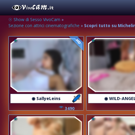
☉ Show di Sesso VivoCam
»
Sezione con attrici cinematografiche
»
Scopri tutto su Michel
HD
◉ SallyeLeins
◉ WILD-ANGE
3490