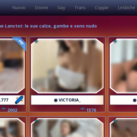
Nuovo
Donne
Gay
Trans
Coppie
Lesbiche
ine Lanctot: le sue calze, gambe e seno nudo
HD
L777
◉ VICTORIA_
◉
2002
1576