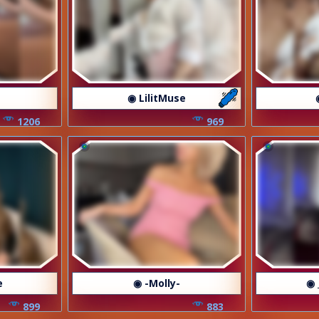
◉ LilitMuse
1206
969
e
◉ -Molly-
◉ 
899
883