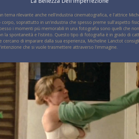
La Bellezza Dell'imperfezione
n tema rilevante anche nell'industria cinematografica, e l'attrice Mich
io corpo, soprattutto in un'industria che spesso preme sull'aspetto fis
 Spesso i momenti più memorabili in una fotografia sono quelli che non
con la spontaneità e l'istinto. Questo tipo di fotografia è in grado di
o che cercano di imparare dalla sua esperienza, Micheline Lanctot consigl
'intenzione che si vuole trasmettere attraverso l'immagine.