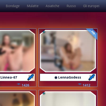
Bondage
Mulatte
Asiatiche
Russo
Gli europei
HD
 Linnea-67
◉ LennaGodess
1426
1412