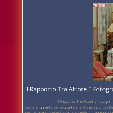
Il Rapporto Tra Attore E Fotogr
-
Il Rapporto Tra Attore E Fotografi
come strumento per raccontare la storia. Secondo Mich
per catturare momenti unici e autentici durante una s