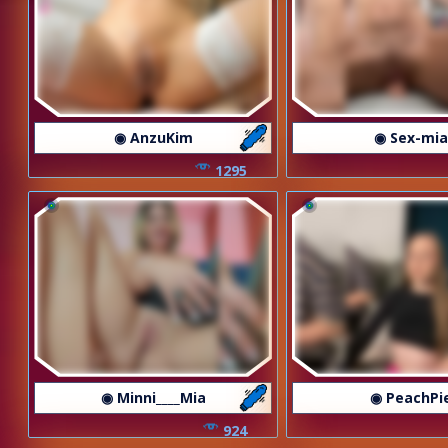
◉ AnzuKim
◉ Sex-mia
1295
◉ Minni____Mia
◉ PeachPi
924