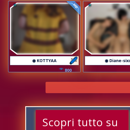
HD
◉ KOTTYAA
◉ Diane-six
800
Scopri tutto su