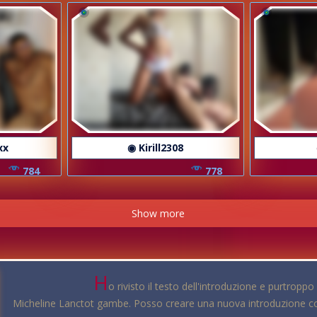
xx
◉ Kirill2308
784
778
Show more
H
o rivisto il testo dell'introduzione e purtropp
Micheline Lanctot gambe. Posso creare una nuova introduzione con