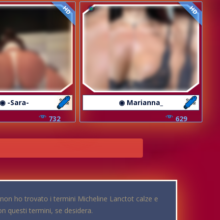
HD
HD
◉ -Sara-
◉ Marianna_
732
629
o non ho trovato i termini Micheline Lanctot calze e
 questi termini, se desidera.