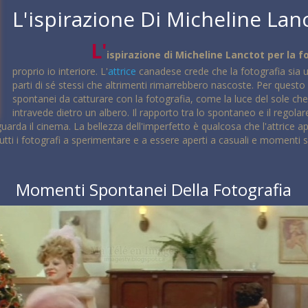
L'ispirazione Di Micheline Lan
L'
ispirazione di Micheline Lanctot per la 
proprio io interiore. L'
attrice
canadese crede che la fotografia sia un
parti di sé stessi che altrimenti rimarrebbero nascoste. Per quest
spontanei da catturare con la fotografia, come la luce del sole che
intravede dietro un albero. Il rapporto tra lo spontaneo e il regolare 
rda il cinema. La bellezza dell'imperfetto è qualcosa che l'attrice ap
tutti i fotografi a sperimentare e a essere aperti a casuali e momenti 
Momenti Spontanei Della Fotografia