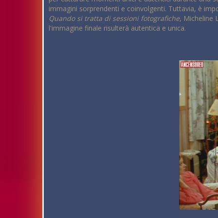
immagini sorprendenti e coinvolgenti. Tuttavia, è impor
Quando si tratta di sessioni fotografiche
, Micheline 
l'immagine finale risulterà autentica e unica.