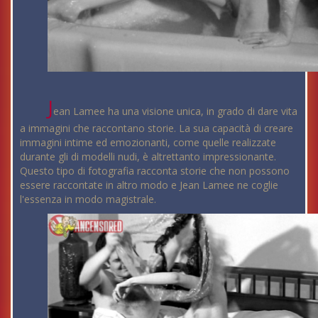
J
ean Lamee ha una visione unica, in grado di dare vita
a immagini che raccontano storie. La sua capacità di creare
immagini intime ed emozionanti, come quelle realizzate
durante gli di modelli nudi, è altrettanto impressionante.
Questo tipo di fotografia racconta storie che non possono
essere raccontate in altro modo e Jean Lamee ne coglie
l'essenza in modo magistrale.