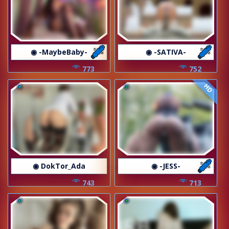
◉ -MaybeBaby-
◉ -SATIVA-
773
752
HD
◉ DokTor_Ada
◉ -JESS-
743
713