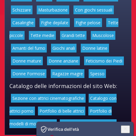
Schizzare
Masturbazione
Con giochi sessuali
Casalinghe
Fighe depilate
Fighe pelose
Tette
piccole
Tette medie
Grandi tette
Muscolose
Amanti del fumo
Giochi anali
Donne latine
Donne mature
Donne anziane
Feticismo dei Piedi
Donne Formose
Ragazze magre
Spesso
Catalogo delle informazioni del sito Web:
Sezione con attrici cinematografiche
Catalogo con
attrici porno
Portfolio di belle attrici
Portfolio di
modelli di moda volgari
Affascinanti star dello sport
Verifica dell'età