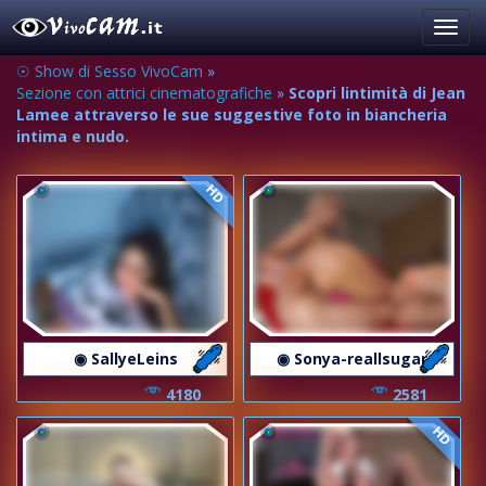
Toggl
navig
☉ Show di Sesso VivoCam
»
Sezione con attrici cinematografiche
»
Scopri lintimità di Jean
Lamee attraverso le sue suggestive foto in biancheria
intima e nudo.
HD
◉ SallyeLeins
◉ Sonya-reallsugar
4180
2581
HD