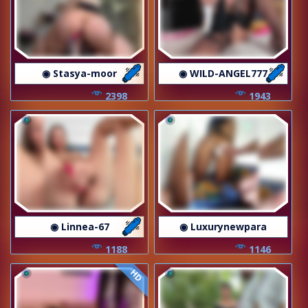
◉ Stasya-moor
◉ WILD-ANGEL777
2398
1943
◉ Linnea-67
◉ Luxurynewpara
1188
1146
HD