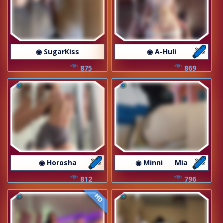
◉ SugarKiss
◉ A-Huli
875
869
◉ Horosha
◉ Minni____Mia
812
796
HD