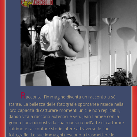
R
acconta, l'immagine diventa un racconto a sé
stante. La bellezza delle fotografie spontanee risiede nella
loro capacità di catturare momenti unici e non replicabili,
dando vita a racconti autentici e veri. Jean Lamee con la
gonna corta dimostra la sua maestria nell'arte di catturare
l'attimo e raccontare storie intere attraverso le sue
fotografie. Le sue immagini riescono a trasmettere le