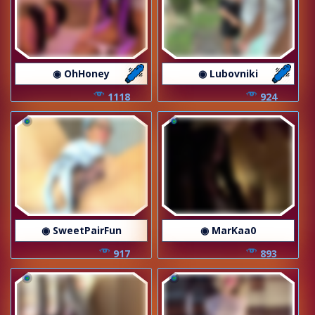
◉ OhHoney
◉ Lubovniki
1118
924
◉ SweetPairFun
◉ MarKaa0
917
893