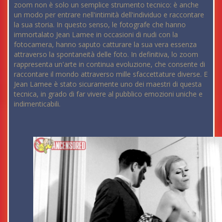
zoom non è solo un semplice strumento tecnico: è anche
un modo per entrare nell'intimità dell'individuo e raccontare
la sua storia. In questo senso, le fotografe che hanno
immortalato Jean Lamee in occasioni di nudi con la
fotocamera, hanno saputo catturare la sua vera essenza
attraverso la spontaneità delle foto. In definitiva, lo zoom
rappresenta un'arte in continua evoluzione, che consente di
raccontare il mondo attraverso mille sfaccettature diverse. E
Jean Lamee è stato sicuramente uno dei maestri di questa
tecnica, in grado di far vivere al pubblico emozioni uniche e
indimenticabili.