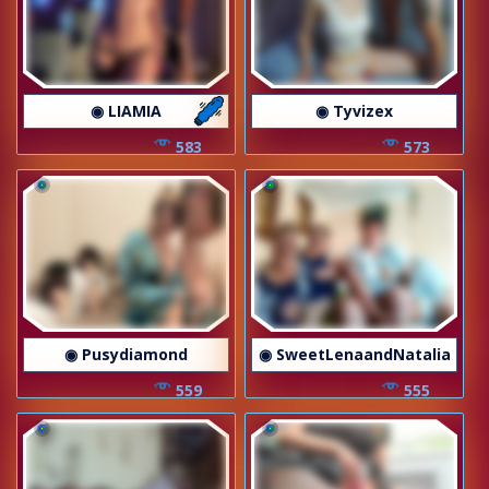
◉ LIAMIA
◉ Tyvizex
583
573
◉ Pusydiamond
◉ SweetLenaandNatalia
559
555