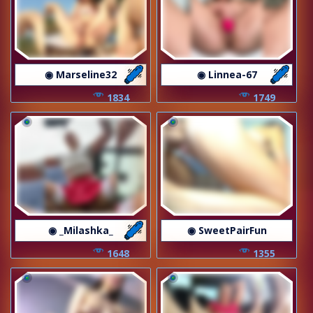
◉ Marseline32
◉ Linnea-67
1834
1749
◉ _Milashka_
◉ SweetPairFun
1648
1355