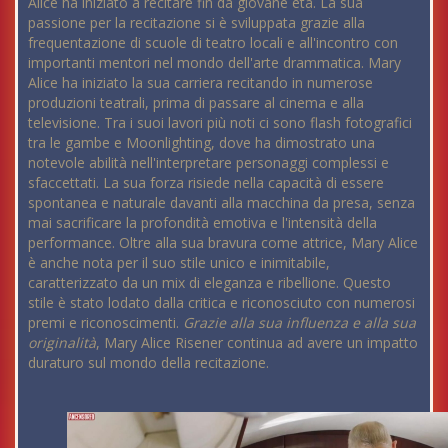
Alice ha iniziato a recitare fin da giovane età. La sua
passione per la recitazione si è sviluppata grazie alla
frequentazione di scuole di teatro locali e all'incontro con
importanti mentori nel mondo dell'arte drammatica. Mary
Alice ha iniziato la sua carriera recitando in numerose
produzioni teatrali, prima di passare al cinema e alla
televisione. Tra i suoi lavori più noti ci sono flash fotografici
tra le gambe e Moonlighting, dove ha dimostrato una
notevole abilità nell'interpretare personaggi complessi e
sfaccettati. La sua forza risiede nella capacità di essere
spontanea e naturale davanti alla macchina da presa, senza
mai sacrificare la profondità emotiva e l'intensità della
performance. Oltre alla sua bravura come attrice, Mary Alice
è anche nota per il suo stile unico e inimitabile,
caratterizzato da un mix di eleganza e ribellione. Questo
stile è stato lodato dalla critica e riconosciuto con numerosi
premi e riconoscimenti.
Grazie alla sua influenza e alla sua
originalità
, Mary Alice Risener continua ad avere un impatto
duraturo sul mondo della recitazione.