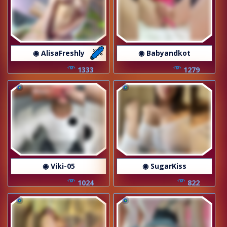
◉ AlisaFreshly
◉ Babyandkot
1333
1279
◉ Viki-05
◉ SugarKiss
1024
822