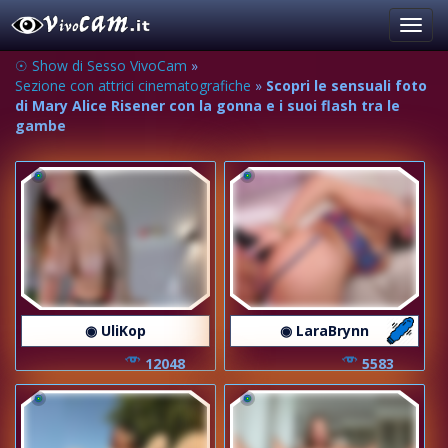
Toggl
navig
☉ Show di Sesso VivoCam
»
Sezione con attrici cinematografiche
»
Scopri le sensuali foto
di Mary Alice Risener con la gonna e i suoi flash tra le
gambe
◉ UliKop
◉ LaraBrynn
12048
5583