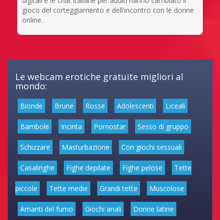
digitali e le chat italiane per adulti hanno cambiato il
gioco del corteggiamento e dell'incontro con le donne
online.
Le webcam erotiche gratuite migliori al
mondo:
Bionde
Brune
Rosse
Adolescenti
Liceali
Bambole
Incinta
Pornostar
Sesso di gruppo
Schizzare
Masturbazione
Con giochi sessuali
Casalinghe
Fighe depilate
Fighe pelose
Tette
piccole
Tette medie
Grandi tette
Muscolose
Amanti del fumo
Giochi anali
Donne latine