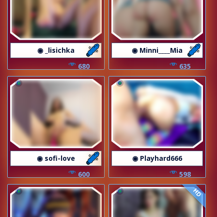
◉ _lisichka
◉ Minni____Mia
680
635
◉ sofi-love
◉ Playhard666
600
598
HD