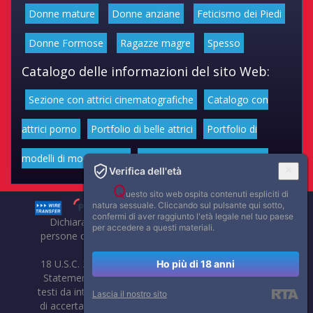
Donne mature
Donne anziane
Feticismo dei Piedi
Donne Formose
Ragazze magre
Spesso
Catalogo delle informazioni del sito Web:
Sezione con attrici cinematografiche
Catalogo con
attrici porno
Portfolio di belle attrici
Portfolio di
modelli di moda volgari
Affascinanti star dello sport
Verifica dell'età
Q
uesto sito web ospita contenuti espliciti di
natura sessuale. Cliccando sul pulsante qui sotto,
confermi di aver raggiunto l'età legale nel tuo paese
Dichiarazione di non responsabilità: tutti i membri e le
per accedere a questi materiali.
persone che compaiono su questo sito hanno almeno 18
anni.
18 U.S.C. 2257 Record-Keeping Requirements Compliance
Ho più di 18 anni
Statement. Affaritaliani, prima di pubblicare foto, video o
testi da internet, compie tutte le opportune verifiche al fine
Lascia il nostro sito
di accertarne il libero regime di circolazione e non violare i