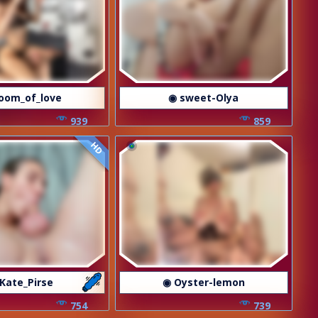
oom_of_love
◉ sweet-Olya
939
859
HD
Kate_Pirse
◉ Oyster-lemon
754
739