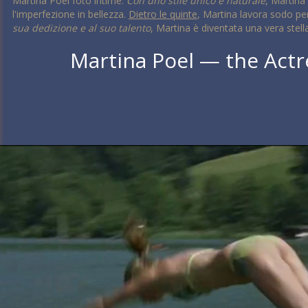
Martina Poel foto intime.
Con uno stile unico e naturale
, Martina
l'imperfezione in bellezza.
Dietro le quinte
, Martina lavora sodo pe
sua dedizione e al suo talento
, Martina è diventata una vera stell
Martina Poel — the Act