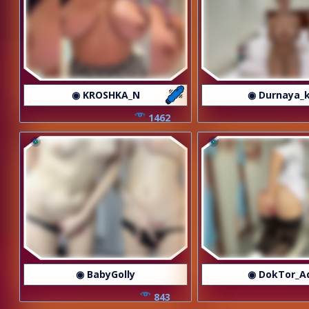
◉ KROSHKA_N
◉ Durnaya_k
1462
◉ BabyGolly
◉ DokTor_A
843