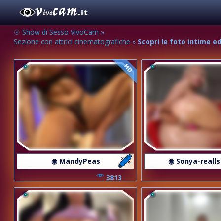
☉ Show di Sesso VivoCam
»
Sezione con attrici cinematografiche
»
Scopri le foto intime ed 
HD
◉ MandyPeas
◉ Sonya-reall
3813