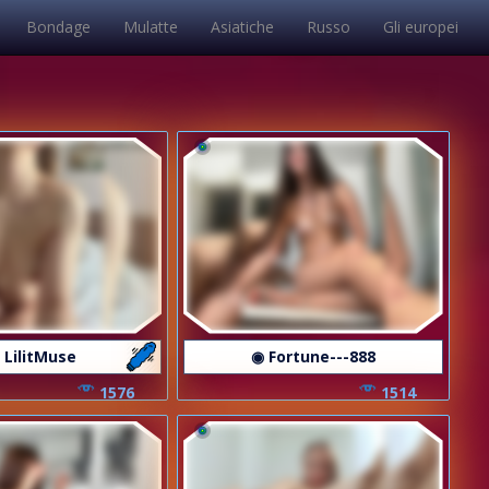
Bondage
Mulatte
Asiatiche
Russo
Gli europei
 LilitMuse
◉ Fortune---888
1576
1514