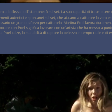
ura la bellezza dell'istantaneità sul set. La sua capacità di trasmette
menti autentici e spontanei sul set, che aiutano a catturare la vera es
ario un grande sforzo per catturarla. Martina Poel lavora duramente per
orare con Poel significa lavorare con un'artista che ha messo a punto 
a Poel calze, la sua abilità di captare la bellezza in tempo reale e di