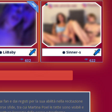
HD
◉ LiiBaby
◉ Sinner-s
632
622
an e dai registi per la sua abilità nella recitazione
se sfide, tra cui Martina Poel le tette sono visibili e