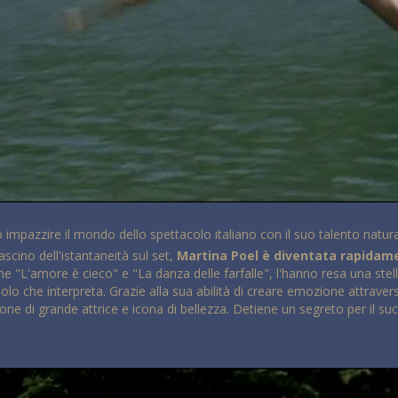
 impazzire il mondo dello spettacolo italiano con il suo talento natur
ascino dell'istantaneità sul set,
Martina Poel è diventata rapidam
come "L'amore è cieco" e "La danza delle farfalle", l'hanno resa una ste
uolo che interpreta. Grazie alla sua abilità di creare emozione attraverso
 di grande attrice e icona di bellezza. Detiene un segreto per il suc