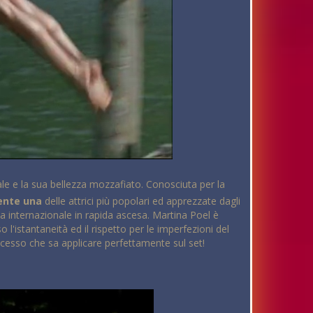
ale e la sua bellezza mozzafiato. Conosciuta per la
ente una
delle attrici più popolari ed apprezzate dagli
lla internazionale in rapida ascesa. Martina Poel è
 l'istantaneità ed il rispetto per le imperfezioni del
cesso che sa applicare perfettamente sul set!