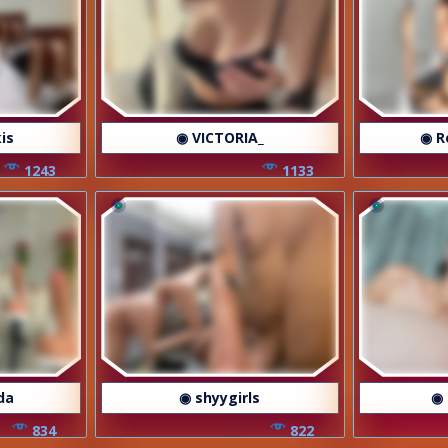
is
◉ VICTORIA_
◉ R
1243
1133
da
◉ shyygirls
◉ 
834
822