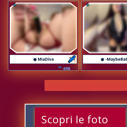
◉ MiaDiva
◉ -MaybeBa
698
Scopri le foto