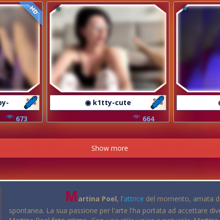
HD
by-
◉ k1tty-cute
673
664
Show more
M
artina Poel
, l'
attrice
del momento, amata dai f
spontanea. La sua passione per l'arte l'ha portata ad accettare diver