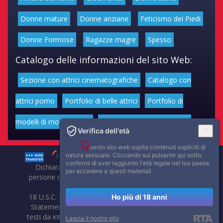
Donne mature
Donne anziane
Feticismo dei Piedi
Donne Formose
Ragazze magre
Spesso
Catalogo delle informazioni del sito Web:
Sezione con attrici cinematografiche
Catalogo con
attrici porno
Portfolio di belle attrici
Portfolio di
modelli di moda volgari
Affascinanti star dello sport
Verifica dell'età
Q
uesto sito web ospita contenuti espliciti di
natura sessuale. Cliccando sul pulsante qui sotto,
confermi di aver raggiunto l'età legale nel tuo paese
Dichiarazione di non responsabilità: tutti i membri e le
per accedere a questi materiali.
persone che compaiono su questo sito hanno almeno 18
anni.
18 U.S.C. 2257 Record-Keeping Requirements Compliance
Ho più di 18 anni
Statement. Affaritaliani, prima di pubblicare foto, video o
testi da internet, compie tutte le opportune verifiche al fine
Lascia il nostro sito