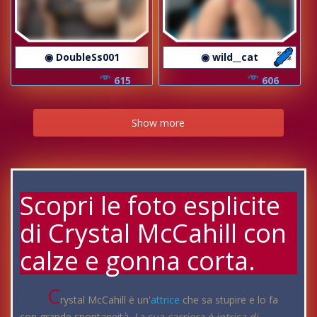
◉ DoubleSs001
◉ wild__cat
615
606
Show more
Scopri le foto esplicite
di Crystal McCahill con
calze e gonna corta.
C
rystal McCahill è un'
attrice
che sa stupire e lo fa
con grande spontaneità.
La sua carriera è intrisa di