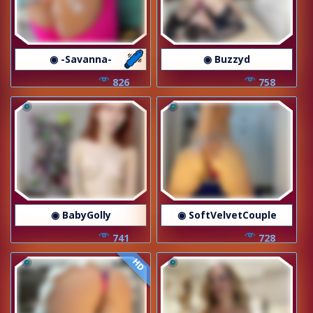
◉ -Savanna-
◉ Buzzyd
826
758
◉ BabyGolly
◉ SoftVelvetCouple
741
728
HD