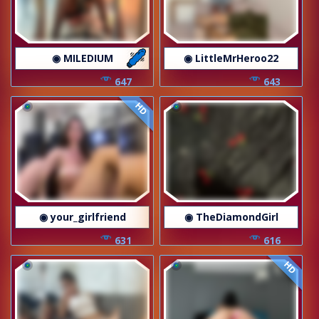
◉ MILEDIUM
◉ LittleMrHeroo22
647
643
HD
◉ your_girlfriend
◉ TheDiamondGirl
631
616
HD