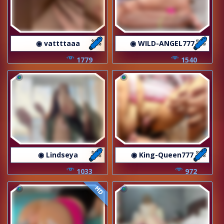
◉ vattttaaa
◉ WILD-ANGEL777
1779
1540
◉ Lindseya
◉ King-Queen777
1033
972
HD