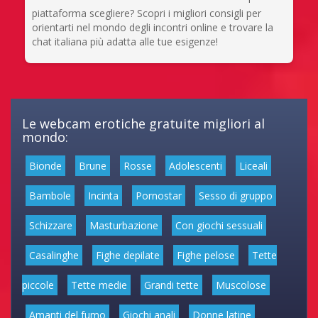
piattaforma scegliere? Scopri i migliori consigli per
orientarti nel mondo degli incontri online e trovare la
chat italiana più adatta alle tue esigenze!
Le webcam erotiche gratuite migliori al
mondo:
Bionde
Brune
Rosse
Adolescenti
Liceali
Bambole
Incinta
Pornostar
Sesso di gruppo
Schizzare
Masturbazione
Con giochi sessuali
Casalinghe
Fighe depilate
Fighe pelose
Tette
piccole
Tette medie
Grandi tette
Muscolose
Amanti del fumo
Giochi anali
Donne latine