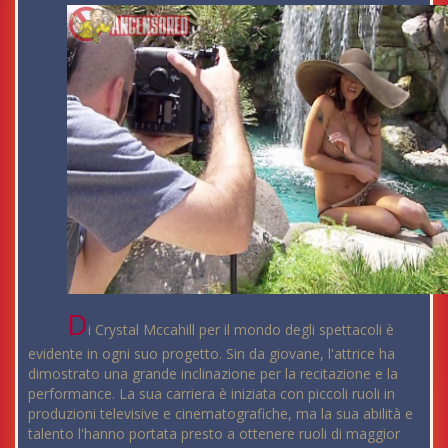
D
i Crystal Mccahill per il mondo degli spettacoli è
evidente in ogni suo progetto. Sin da giovane, l'attrice ha
dimostrato una grande inclinazione per la recitazione e la
performance. La sua carriera è iniziata con piccoli ruoli in
produzioni televisive e cinematografiche, ma la sua abilità e
talento l'hanno portata presto a ottenere ruoli di maggior