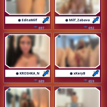
◉ EditaMilf
◉ Milf_Zabava
697
692
◉ KROSHKA_N
◉ xKeryB
689
659