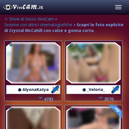
Toggl
navig
☉ Show di Sesso VivoCam
»
Sezione con attrici cinematografiche
»
Scopri le foto esplicite
di Crystal McCahill con calze e gonna corta.
◉ AlyonaKatya
◉ _Veloria_
4783
2570
HD