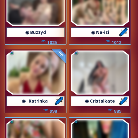
◉ Buzzyd
◉ Na-izi
1025
1012
HD
◉ _Katrinka_
◉ Cristalkate
998
889