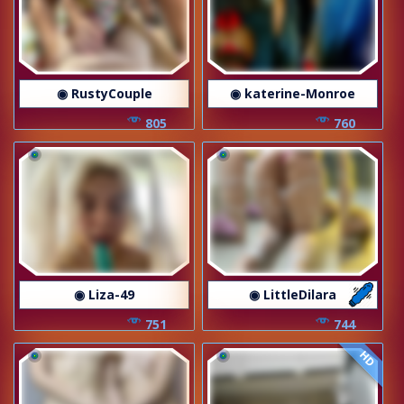
◉ RustyCouple
◉ katerine-Monroe
805
760
◉ Liza-49
◉ LittleDilara
751
744
HD