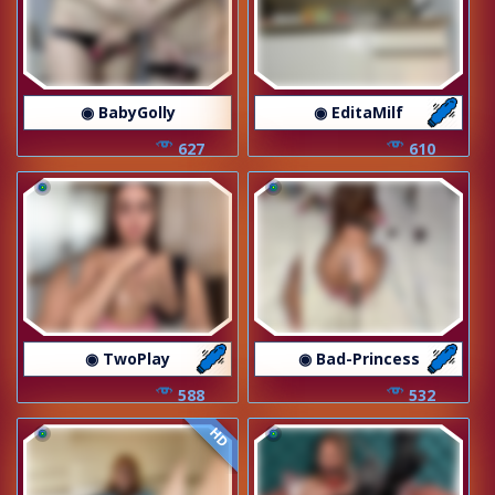
◉ BabyGolly
◉ EditaMilf
627
610
◉ TwoPlay
◉ Bad-Princess
588
532
HD