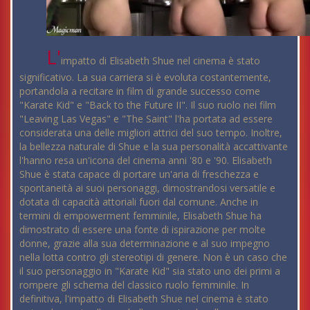
L'
impatto di Elisabeth Shue nel cinema è stato
significativo. La sua carriera si è evoluta costantemente,
portandola a recitare in film di grande successo come
"Karate Kid" e "Back to the Future II". Il suo ruolo nei film
"Leaving Las Vegas" e "The Saint" l'ha portata ad essere
considerata una delle migliori attrici del suo tempo. Inoltre,
la bellezza naturale di Shue e la sua personalità accattivante
l'hanno resa un'icona del cinema anni '80 e '90. Elisabeth
Shue è stata capace di portare un'aria di freschezza e
spontaneità ai suoi personaggi, dimostrandosi versatile e
dotata di capacità attoriali fuori dal comune. Anche in
termini di empowerment femminile, Elisabeth Shue ha
dimostrato di essere una fonte di ispirazione per molte
donne, grazie alla sua determinazione e al suo impegno
nella lotta contro gli stereotipi di genere. Non è un caso che
il suo personaggio in "Karate Kid" sia stato uno dei primi a
rompere gli schema del classico ruolo femminile. In
definitiva, l'impatto di Elisabeth Shue nel cinema è stato