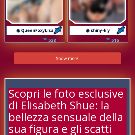
◉ QueenFoxyLisa
◉ shiny-lily
528
516
Show more
Scopri le foto esclusive
di Elisabeth Shue: la
bellezza sensuale della
sua figura e gli scatti