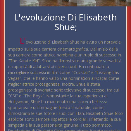
L'evoluzione Di Elisabeth
Shue;
L'
evoluzione di Elisabeth Shue ha avuto un notevole
impatto sulla sua carriera cinematografica. Dall'inizio della
sua carriera come attrice bambina a un ruolo di successo in
"The Karate Kid", Shue ha dimostrato una grande versatilità
e capacità di adattarsi ai diversi ruoli. Ha continuato a
raccogliere successi in film come "Cocktail" e "Leaving Las
Vegas", che le hanno valso una nomination all'Oscar come
miglior attrice protagonista. Inoltre, Shue è stata
protagonista di svariate serie televisive di successo, tra cui
"CSI" e "The Boys". Nonostante la sua esperienza a
Hollywood, Shue ha mantenuto una sincera bellezza
spontanea e un'immagine fresca e naturale, come
dimostrano le sue foto e i suoi con i fan. Elisabeth Shue foto
esplicite sono sempre rispettosi e cordiali, riflettendo la sua
simpatia e la sua personalità genuina. Tutto sommato,
l'evoluzione di Elisabeth Shue come attrice è stata costellata