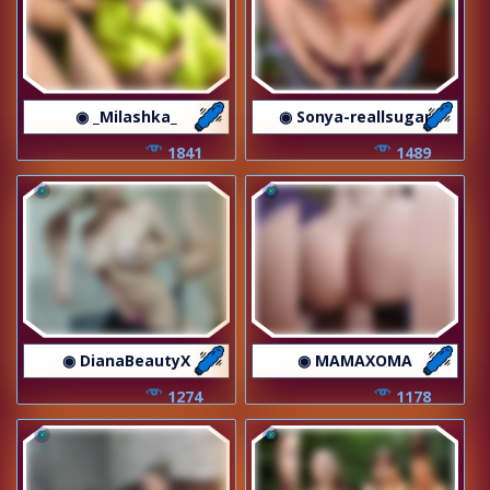
◉ _Milashka_
◉ Sonya-reallsugar
1841
1489
◉ DianaBeautyX
◉ MAMAXOMA
1274
1178