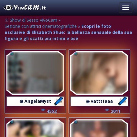
Toggl
navig
☉ Show di Sesso VivoCam
»
Sezione con attrici cinematografiche
»
Scopri le foto
esclusive di Elisabeth Shue: la bellezza sensuale della sua
figura e gli scatti più intimi e osé
◉ AngelaMyst
◉ vattttaaa
4552
2011