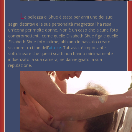
L
a bellezza di Shue è stata per anni uno dei suoi
segni distintivi e la sua personalità magnetica l'ha resa
un'icona per molte donne. Non è un caso che alcune foto
compromettenti, come quelle Elisabeth Shue figa e quelle
Elisabeth Shue foto intime, abbiano in passato creato
scalpore tra i fan dell'
attrice
. Tuttavia, è importante
sottolineare che questi scatti non hanno minimamente
influenzato la sua carriera, né danneggiato la sua
reputazione.