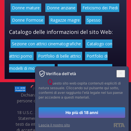
Donne mature
Donne anziane
Feticismo dei Piedi
Donne Formose
Ragazze magre
Spesso
Catalogo delle informazioni del sito Web:
Sezione con attrici cinematografiche
Catalogo con
attrici porno
Portfolio di belle attrici
Portfolio di
modelli di moda volgari
Affascinanti star dello sport
Verifica dell'età
Q
uesto sito web ospita contenuti espliciti di
natura sessuale. Cliccando sul pulsante qui sotto,
confermi di aver raggiunto l'età legale nel tuo paese
Dichiarazione di non responsabilità: tutti i membri e le
per accedere a questi materiali.
persone che compaiono su questo sito hanno almeno 18
anni.
18 U.S.C. 2257 Record-Keeping Requirements Compliance
Ho più di 18 anni
Statement. Affaritaliani, prima di pubblicare foto, video o
testi da internet, compie tutte le opportune verifiche al fine
Lascia il nostro sito
di accertarne il libero regime di circolazione e non violare i