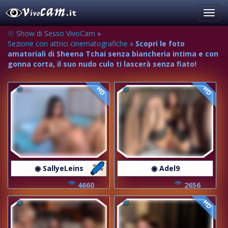
Toggl
navig
☉ Show di Sesso VivoCam
»
Sezione con attrici cinematografiche
»
Scopri le foto
amatoriali di Sheena Tchai senza biancheria intima e con
gonna corta, il suo nudo culo ti lascerà senza fiato!
HD
HD
◉ SallyeLeins
◉ Adel9
4660
2656
HD