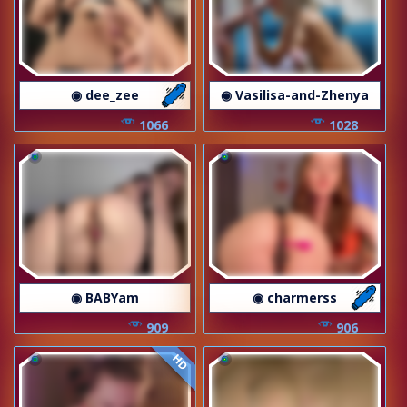
◉ dee_zee
◉ Vasilisa-and-Zhenya
1066
1028
◉ BABYam
◉ charmerss
909
906
HD