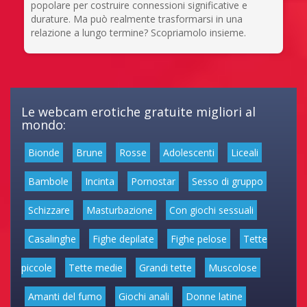
popolare per costruire connessioni significative e
durature. Ma può realmente trasformarsi in una
relazione a lungo termine? Scopriamolo insieme.
Le webcam erotiche gratuite migliori al
mondo:
Bionde
Brune
Rosse
Adolescenti
Liceali
Bambole
Incinta
Pornostar
Sesso di gruppo
Schizzare
Masturbazione
Con giochi sessuali
Casalinghe
Fighe depilate
Fighe pelose
Tette
piccole
Tette medie
Grandi tette
Muscolose
Amanti del fumo
Giochi anali
Donne latine