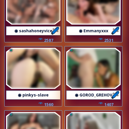
◉ sashahoneyvice
◉ Emmanyxxx
2587
2531
◉ pinkys-slave
◉ GOROD_GREHOV
1560
1407