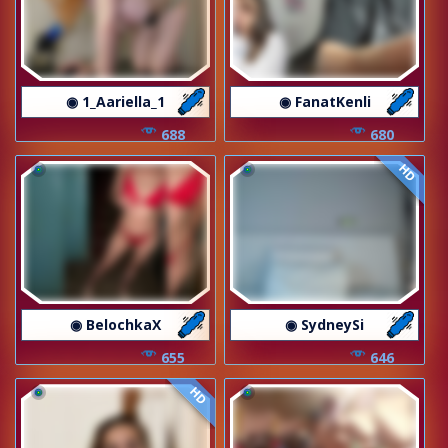
◉ 1_Aariella_1
◉ FanatKenli
688
680
HD
◉ BelochkaX
◉ SydneySi
655
646
HD