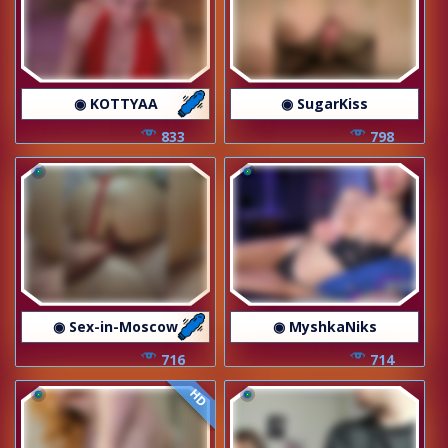
◉ KOTTYAA
◉ SugarKiss
833
798
◉ Sex-in-Moscow
◉ MyshkaNiks
716
714
HD