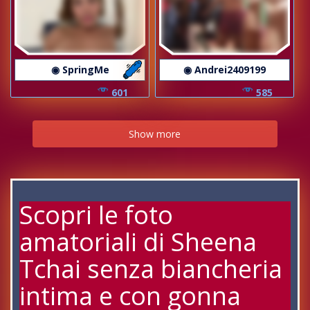
◉ SpringMe
◉ Andrei2409199
601
585
Show more
Scopri le foto
amatoriali di Sheena
Tchai senza biancheria
intima e con gonna