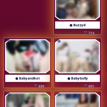
◉ Buzzyd
714
◉ Babyandkot
◉ BabyGolly
699
691