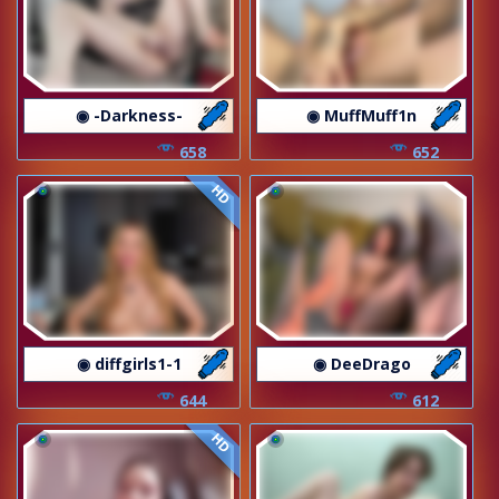
◉ -Darkness-
◉ MuffMuff1n
658
652
HD
◉ diffgirls1-1
◉ DeeDrago
644
612
HD