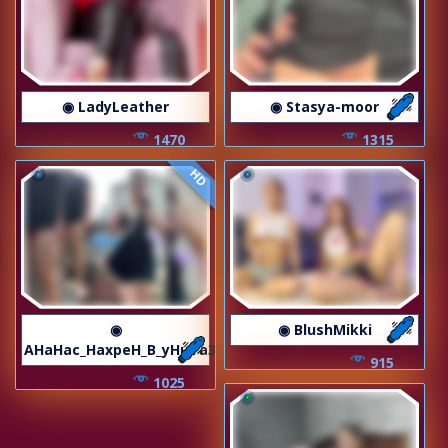
◉ LadyLeather
◉ Stasya-moor
1470
1315
HD
◉
◉ BlushMikki
AHaHac_HaxpeH_B_yHuTa3
915
1025