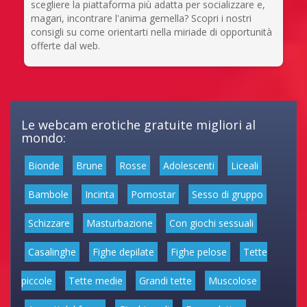
scegliere la piattaforma più adatta per socializzare e,
magari, incontrare l'anima gemella? Scopri i nostri
consigli su come orientarti nella miriade di opportunità
offerte dal web.
Le webcam erotiche gratuite migliori al
mondo:
Bionde
Brune
Rosse
Adolescenti
Liceali
Bambole
Incinta
Pornostar
Sesso di gruppo
Schizzare
Masturbazione
Con giochi sessuali
Casalinghe
Fighe depilate
Fighe pelose
Tette
piccole
Tette medie
Grandi tette
Muscolose