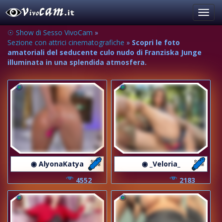
Toggl
navig
☉ Show di Sesso VivoCam
»
Sezione con attrici cinematografiche
»
Scopri le foto
amatoriali del seducente culo nudo di Franziska Junge
illuminata in una splendida atmosfera.
◉ AlyonaKatya
◉ _Veloria_
4552
2183