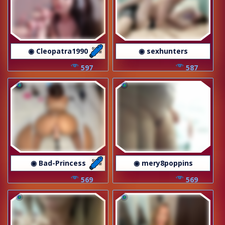
◉ Cleopatra1990
◉ sexhunters
597
587
◉ Bad-Princess
◉ mery8poppins
569
569