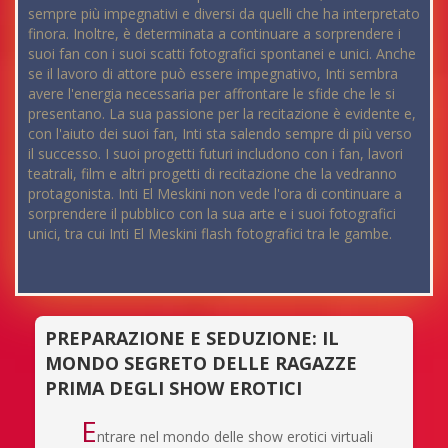
sempre più impegnativi e diversi da quelli che ha interpretato
finora. Inoltre, è determinata a continuare a sorprendere i
suoi fan con i suoi scatti fotografici spontanei e unici. Anche
se il lavoro di attore può essere impegnativo, Inti sembra
avere l'energia necessaria per affrontare le sfide che le si
presentano. La sua passione per la recitazione è evidente e,
con l'aiuto dei suoi fan, Inti sta salendo sempre di più verso
il successo. I suoi progetti futuri includono con i fan, lavori
teatrali, film e altri progetti di recitazione che la vedranno
protagonista. Inti El Meskini non vede l'ora di continuare a
sorprendere il pubblico con la sua arte e i suoi fotografici
unici, tra cui Inti El Meskini flash fotografici tra le gambe.
PREPARAZIONE E SEDUZIONE: IL
MONDO SEGRETO DELLE RAGAZZE
PRIMA DEGLI SHOW EROTICI
E
ntrare nel mondo delle show erotici virtuali