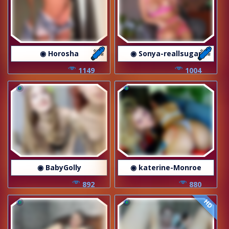
◉ Horosha
◉ Sonya-reallsugar
1149
1004
◉ BabyGolly
◉ katerine-Monroe
892
880
HD