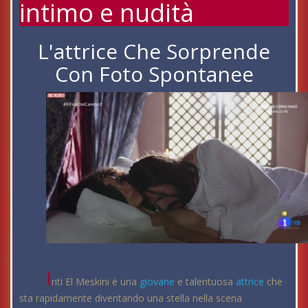
intimo e nudità
L'attrice Che Sorprende
Con Foto Spontanee
I
nti El Meskini è una
giovane
e talentuosa
attrice
che
sta rapidamente diventando una stella nella scena