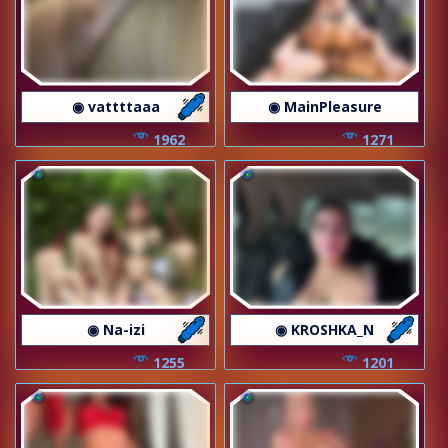
◉ vattttaaa
◉ MainPleasure
1962
1271
◉ Na-izi
◉ KROSHKA_N
1255
1201