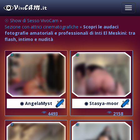
Toggl
navig
☉ Show di Sesso VivoCam
»
Sezione con attrici cinematografiche
»
Scopri le audaci
fotografie amatoriali e professionali di Inti El Meskini: tra
flash, intimo e nudità
◉ AngelaMyst
◉ Stasya-moor
4493
2158