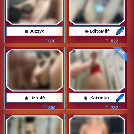
◉ Buzzyd
◉ EditaMilf
830
822
HD
◉ Liza-49
◉ _Katrinka_
800
787