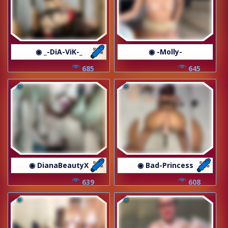
◉ _-DiA-ViK-_
◉ -Molly-
685
645
◉ DianaBeautyX
◉ Bad-Princess
639
608