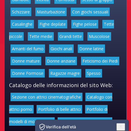
Schizzare
Masturbazione
Con giochi sessuali
Casalinghe
Fighe depilate
Fighe pelose
Tette
piccole
Tette medie
Grandi tette
Muscolose
Amanti del fumo
Giochi anali
Donne latine
Donne mature
Donne anziane
Feticismo dei Piedi
Donne Formose
Ragazze magre
Spesso
Catalogo delle informazioni del sito Web:
Sezione con attrici cinematografiche
Catalogo con
attrici porno
Portfolio di belle attrici
Portfolio di
modelli di moda volgari
Affascinanti star dello sport
Verifica dell'età