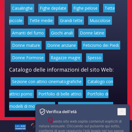
Casalinghe
Fighe depilate
Fighe pelose
Tette
piccole
Tette medie
Grandi tette
Muscolose
Amanti del fumo
Giochi anali
Donne latine
Donne mature
Donne anziane
Feticismo dei Piedi
Donne Formose
Ragazze magre
Spesso
Catalogo delle informazioni del sito Web:
Sezione con attrici cinematografiche
Catalogo con
attrici porno
Portfolio di belle attrici
Portfolio di
modelli di moda volgari
Affascinanti star dello sport
Verifica dell'età
Q
uesto sito web ospita contenuti espliciti di
natura sessuale. Cliccando sul pulsante qui sotto,
confermi di aver raggiunto l'età legale nel tuo paese