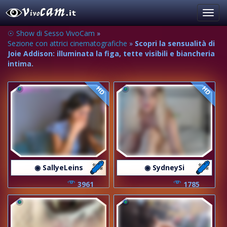
Toggl
navig
☉ Show di Sesso VivoCam
»
Sezione con attrici cinematografiche
»
Scopri la sensualità di
Joie Addison: illuminata la figa, tette visibili e biancheria
intima.
HD
HD
◉ SallyeLeins
◉ SydneySi
3961
1785