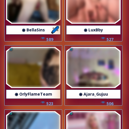
◉ BellaSins
◉ LuxBby
589
527
◉ OrlyFlameTeam
◉ Ajara_Gujuu
523
506