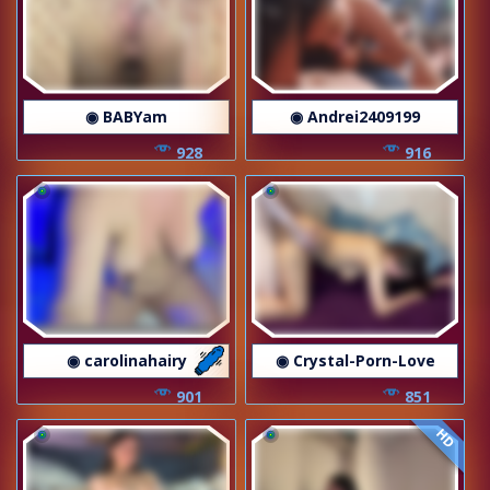
◉ BABYam
◉ Andrei2409199
928
916
◉ carolinahairy
◉ Crystal-Porn-Love
901
851
HD