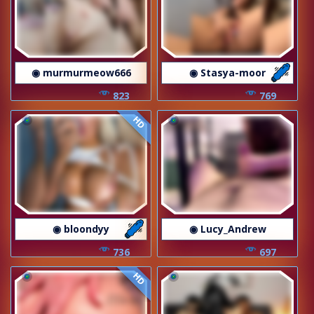
◉ murmurmeow666
◉ Stasya-moor
823
769
HD
◉ bloondyy
◉ Lucy_Andrew
736
697
HD