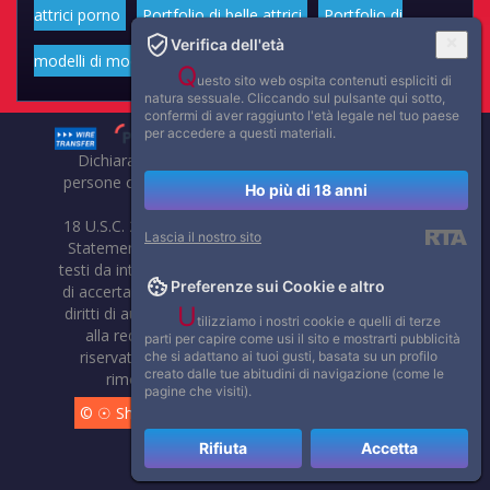
attrici porno
Portfolio di belle attrici
Portfolio di
Verifica dell'età
modelli di moda volgari
Affascinanti star dello sport
Q
uesto sito web ospita contenuti espliciti di
natura sessuale. Cliccando sul pulsante qui sotto,
confermi di aver raggiunto l'età legale nel tuo paese
per accedere a questi materiali.
Dichiarazione di non responsabilità: tutti i membri e le
persone che compaiono su questo sito hanno almeno 18
Ho più di 18 anni
anni.
18 U.S.C. 2257 Record-Keeping Requirements Compliance
Lascia il nostro sito
Statement. Affaritaliani, prima di pubblicare foto, video o
testi da internet, compie tutte le opportune verifiche al fine
Preferenze sui Cookie e altro
di accertarne il libero regime di circolazione e non violare i
U
diritti di autore o altri diritti esclusivi di terzi. Per segnalare
tilizziamo i nostri cookie e quelli di terze
alla redazione eventuali errori nell'uso del materiale
parti per capire come usi il sito e mostrarti pubblicità
riservato, scriveteci: provvederemo prontamente alla
che si adattano ai tuoi gusti, basata su un profilo
creato dalle tue abitudini di navigazione (come le
rimozione del materiale lesivo di diritti di terzi.
pagine che visiti).
© ☉ Show di Sesso VivoCam. 2014 - 2026. Tutti i diritti
Rifiuta
Accetta
riservati.