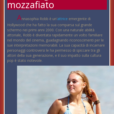
mozzafiato
A
nnasophia Robb è un'
attrice
emergente di
Hollywood che ha fatto la sua comparsa sul grande
schermo nei primi anni 2000. Con una naturale abilità
attoriale, Robb è diventata rapidamente un volto familiare
nel mondo del cinema, guadagnando riconoscimenti per le
sue interpretazioni memorabili. La sua capacità di incarnare
personaggi controversi le ha permesso di spiccare tra gli
attori della sua generazione, e il suo impatto sulla cultura
pop è stato notevole.