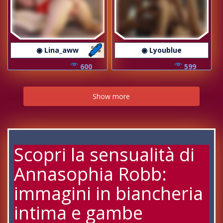
◉ Lina_aww
◉ Lyoublue
600
599
Show more
Scopri la sensualità di
Annasophia Robb:
immagini in biancheria
intima e gambe