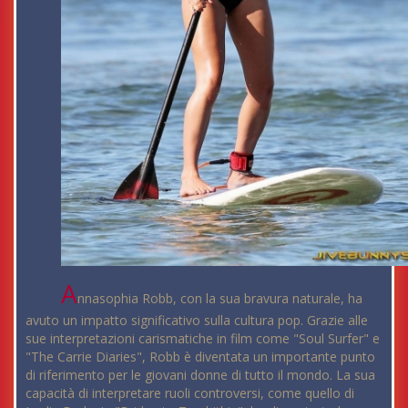
A
nnasophia Robb, con la sua bravura naturale, ha
avuto un impatto significativo sulla cultura pop. Grazie alle
sue interpretazioni carismatiche in film come "Soul Surfer" e
"The Carrie Diaries", Robb è diventata un importante punto
di riferimento per le giovani donne di tutto il mondo. La sua
capacità di interpretare ruoli controversi, come quello di