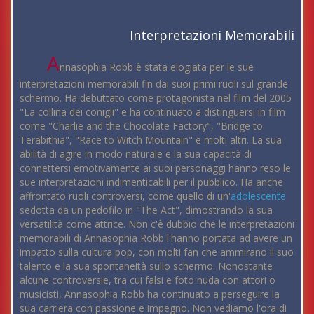
Interpretazioni Memorabili
A
nnasophia Robb è stata elogiata per le sue
interpretazioni memorabili fin dai suoi primi ruoli sul grande
schermo. Ha debuttato come protagonista nel film del 2005
"La collina dei conigli" e ha continuato a distinguersi in film
come "Charlie and the Chocolate Factory", "Bridge to
Terabithia", "Race to Witch Mountain" e molti altri. La sua
abilità di agire in modo naturale e la sua capacità di
connettersi emotivamente ai suoi personaggi hanno reso le
sue interpretazioni indimenticabili per il pubblico. Ha anche
affrontato ruoli controversi, come quello di un'
adolescente
sedotta da un pedofilo in "The Act", dimostrando la sua
versatilità come attrice. Non c'è dubbio che le interpretazioni
memorabili di Annasophia Robb l'hanno portata ad avere un
impatto sulla cultura pop, con molti fan che ammirano il suo
talento e la sua spontaneità sullo schermo. Nonostante
alcune controversie, tra cui falsi e foto nuda con attori o
musicisti, Annasophia Robb ha continuato a perseguire la
sua carriera con passione e impegno. Non vediamo l'ora di