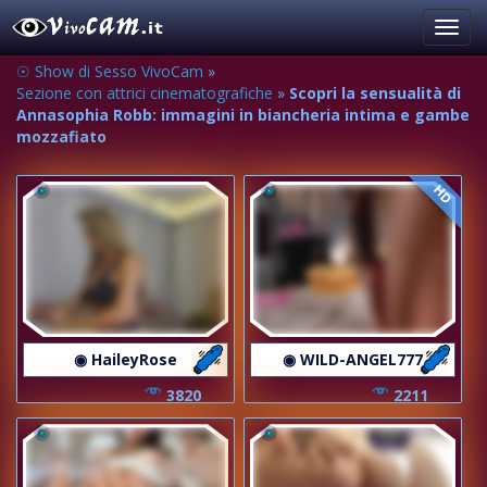
Toggl
navig
☉ Show di Sesso VivoCam
»
Sezione con attrici cinematografiche
»
Scopri la sensualità di
Annasophia Robb: immagini in biancheria intima e gambe
mozzafiato
HD
◉ HaileyRose
◉ WILD-ANGEL777
3820
2211