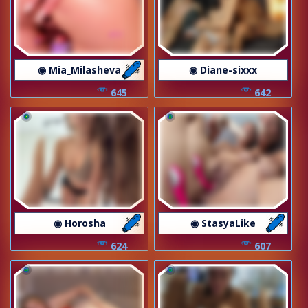
◉ Mia_Milasheva
◉ Diane-sixxx
645
642
◉ Horosha
◉ StasyaLike
624
607