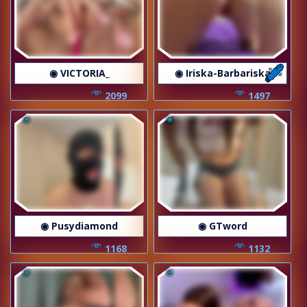
◉ VICTORIA_
◉ Iriska-Barbariska
2099
1497
◉ Pusydiamond
◉ GTword
1168
1132