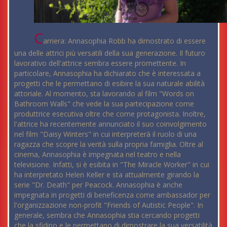
C
arriera: Annasophia Robb ha dimostrato di essere
una delle attrici più versatili della sua generazione. Il futuro
lavorativo dell'attrice sembra essere promettente. In
particolare, Annasophia ha dichiarato che è interessata a
progetti che le permettano di esibire la sua naturale abilità
attoriale. Al momento, sta lavorando al film "Words on
Bathroom Walls" che vede la sua partecipazione come
produttrice esecutiva oltre che come protagonista. Inoltre,
l'attrice ha recentemente annunciato il suo coinvolgimento
nel film "Daisy Winters" in cui interpreterà il ruolo di una
ragazza che scopre la verità sulla propria famiglia. Oltre al
cinema, Annasophia è impegnata nel teatro e nella
televisione. Infatti, si è esibita in "The Miracle Worker" in cui
ha interpretato Helen Keller e sta attualmente girando la
serie "Dr. Death" per Peacock. Annasophia è anche
impegnata in progetti di beneficenza come ambassador per
l'organizzazione non-profit "Friends of Autistic People". In
generale, sembra che Annasophia stia cercando progetti
che la sfidino e le permettano di dimostrare la sua versatilità