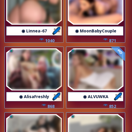
◉ Linnea-67
◉ MoonBabyCouple
1040
871
HD
◉ AlisaFreshly
◉ ALVUWKA
868
852