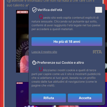
sgradevole e infondato che non ha nulla a che fare con il
suo talento artistico.
Verifica dell'età
Q
uesto sito web ospita contenuti espliciti di
natura sessuale. Cliccando sul pulsante qui sotto,
confermi di aver raggiunto l'età legale nel tuo paese
per accedere a questi materiali.
Ho più di 18 anni
Lascia il nostro sito
Preferenze sui Cookie e altro
U
tilizziamo i nostri cookie e quelli di terze
parti per capire come usi il sito e mostrarti pubblicità
che si adattano ai tuoi gusti, basata su un profilo
creato dalle tue abitudini di navigazione (come le
pagine che visiti).
Rifiuta
Accetta