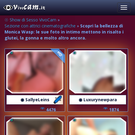
Toggl
navig
☉ Show di Sesso VivoCam
»
Sezione con attrici cinematografiche
»
Scopri la bellezza di
Monica Wasp: le sue foto in intimo mettono in risalto i
glutei, la gonna e molto altro ancora.
HD
◉ SallyeLeins
◉ Luxurynewpara
4476
1874