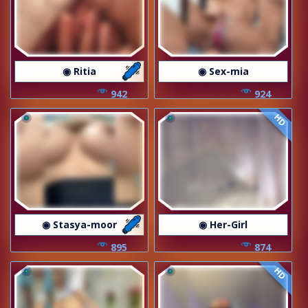
◉ Ritia
◉ Sex-mia
942
924
HD
◉ Stasya-moor
◉ Her-Girl
895
874
HD