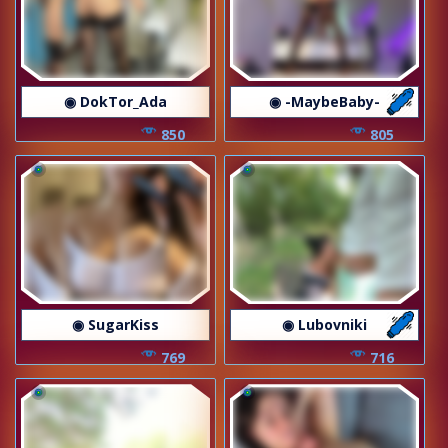
◉ DokTor_Ada
◉ -MaybeBaby-
850
805
◉ SugarKiss
◉ Lubovniki
769
716