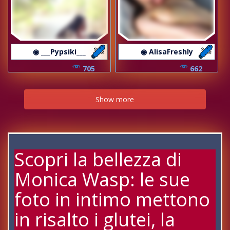
◉ ___Pypsiki___
◉ AlisaFreshly
705
662
Show more
Scopri la bellezza di
Monica Wasp: le sue
foto in intimo mettono
in risalto i glutei, la