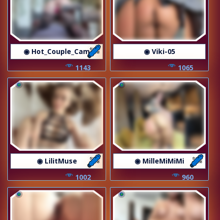
◉ Hot_Couple_Cam
◉ Viki-05
1143
1065
◉ LilitMuse
◉ MilleMiMiMi
1002
960