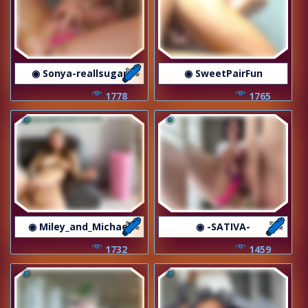
◉ Sonya-reallsugar
◉ SweetPairFun
1778
1765
◉ Miley_and_Michael
◉ -SATIVA-
1732
1459