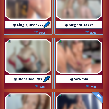
◉ King-Queen777
◉ MeganFOXYYY
864
826
◉ DianaBeautyX
◉ Sex-mia
748
710
HD