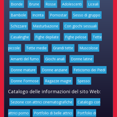
Bionde
Brune
Rosse
Adolescenti
Liceali
Bambole
Incinta
Pornostar
Sesso di gruppo
Schizzare
Masturbazione
Con giochi sessuali
Casalinghe
Fighe depilate
Fighe pelose
Tette
piccole
Tette medie
Grandi tette
Muscolose
Amanti del fumo
Giochi anali
Donne latine
Donne mature
Donne anziane
Feticismo dei Piedi
Donne Formose
Ragazze magre
Spesso
Catalogo delle informazioni del sito Web:
Sezione con attrici cinematografiche
Catalogo con
attrici porno
Portfolio di belle attrici
Portfolio di