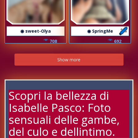
◉ sweet-Olya
◉ SpringMe
708
692
Show more
Scopri la bellezza di
Isabelle Pasco: Foto
sensuali delle gambe,
del culo e dellintimo.