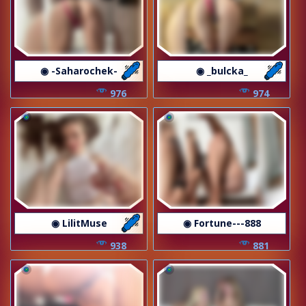
◉ -Saharochek-
◉ _bulcka_
976
974
◉ LilitMuse
◉ Fortune---888
938
881