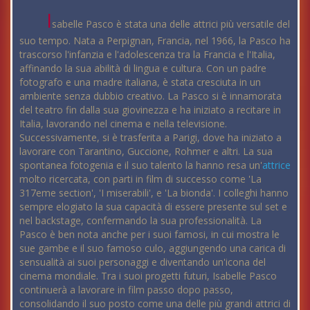
I
sabelle Pasco è stata una delle attrici più versatile del
suo tempo. Nata a Perpignan, Francia, nel 1966, la Pasco ha
trascorso l'infanzia e l'adolescenza tra la Francia e l'Italia,
affinando la sua abilità di lingua e cultura. Con un padre
fotografo e una madre italiana, è stata cresciuta in un
ambiente senza dubbio creativo. La Pasco si è innamorata
del teatro fin dalla sua giovinezza e ha iniziato a recitare in
Italia, lavorando nel cinema e nella televisione.
Successivamente, si è trasferita a Parigi, dove ha iniziato a
lavorare con Tarantino, Guccione, Rohmer e altri. La sua
spontanea fotogenia e il suo talento la hanno resa un'
attrice
molto ricercata, con parti in film di successo come 'La
317eme section', 'I miserabili', e 'La bionda'. I colleghi hanno
sempre elogiato la sua capacità di essere presente sul set e
nel backstage, confermando la sua professionalità. La
Pasco è ben nota anche per i suoi famosi, in cui mostra le
sue gambe e il suo famoso culo, aggiungendo una carica di
sensualità ai suoi personaggi e diventando un'icona del
cinema mondiale. Tra i suoi progetti futuri, Isabelle Pasco
continuerà a lavorare in film passo dopo passo,
consolidando il suo posto come una delle più grandi attrici di