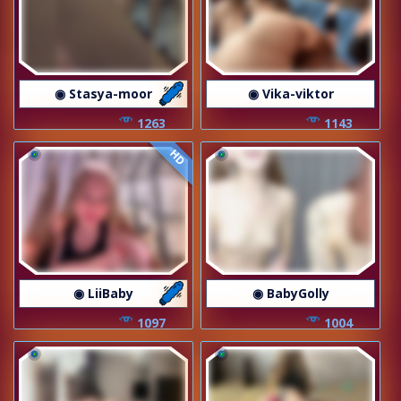
◉ Stasya-moor
◉ Vika-viktor
1263
1143
HD
◉ LiiBaby
◉ BabyGolly
1097
1004