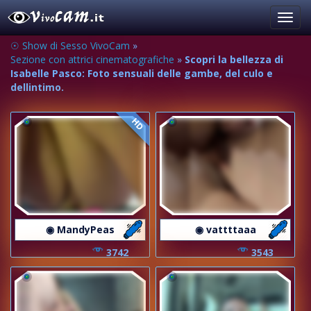
Toggl
navig
☉ Show di Sesso VivoCam
»
Sezione con attrici cinematografiche
»
Scopri la bellezza di
Isabelle Pasco: Foto sensuali delle gambe, del culo e
dellintimo.
HD
◉ MandyPeas
◉ vattttaaa
3742
3543