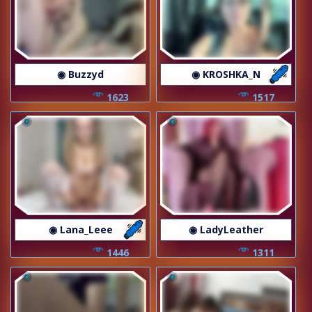
◉ Buzzyd
◉ KROSHKA_N
1623
1517
◉ Lana_Leee
◉ LadyLeather
1446
1311