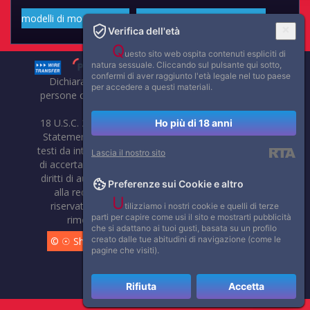
modelli di moda volgari
Affascinanti star dello sport
Verifica dell'età
Q
uesto sito web ospita contenuti espliciti di
natura sessuale. Cliccando sul pulsante qui sotto,
confermi di aver raggiunto l'età legale nel tuo paese
Dichiarazione di non responsabilità: tutti i membri e le
per accedere a questi materiali.
persone che compaiono su questo sito hanno almeno 18
anni.
18 U.S.C. 2257 Record-Keeping Requirements Compliance
Ho più di 18 anni
Statement. Affaritaliani, prima di pubblicare foto, video o
testi da internet, compie tutte le opportune verifiche al fine
Lascia il nostro sito
di accertarne il libero regime di circolazione e non violare i
diritti di autore o altri diritti esclusivi di terzi. Per segnalare
Preferenze sui Cookie e altro
alla redazione eventuali errori nell'uso del materiale
U
riservato, scriveteci: provvederemo prontamente alla
tilizziamo i nostri cookie e quelli di terze
parti per capire come usi il sito e mostrarti pubblicità
rimozione del materiale lesivo di diritti di terzi.
che si adattano ai tuoi gusti, basata su un profilo
creato dalle tue abitudini di navigazione (come le
© ☉ Show di Sesso VivoCam. 2014 - 2026. Tutti i diritti
pagine che visiti).
riservati.
Rifiuta
Accetta