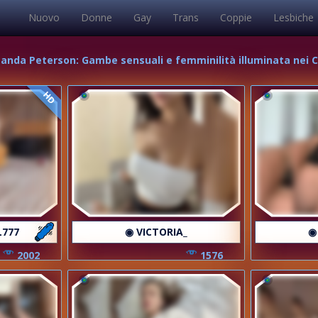
Nuovo
Donne
Gay
Trans
Coppie
Lesbiche
manda Peterson: Gambe sensuali e femminilità illuminata nei C
HD
L777
◉ VICTORIA_
◉
2002
1576