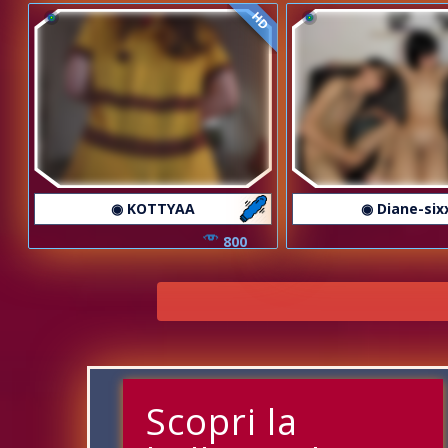
HD
◉ KOTTYAA
◉ Diane-six
800
Scopri la