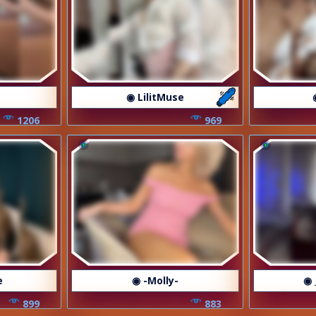
◉ LilitMuse
1206
969
e
◉ -Molly-
◉ 
899
883