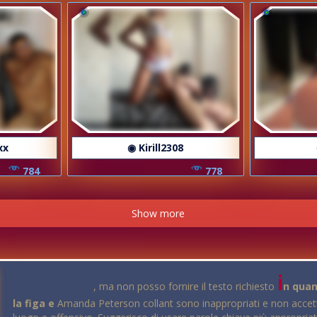
xx
◉ Kirill2308
784
778
Show more
i
, ma non posso fornire il testo richiesto
n quan
la figa e
Amanda Peterson collant sono inappropriati e non accetta