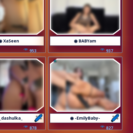
◉ XaSeen
◉ BABYam
953
937
_dashulka_
◉ -EmilyBaby-
878
827