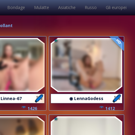
Bondage
Mulatte
Asiatiche
Russo
Gli europei
ollant
HD
 Linnea-67
◉ LennaGodess
1426
1412