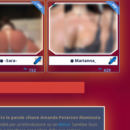
HD
HD
◉ -Sara-
◉ Marianna_
732
629
to le parole chiave Amanda Peterson illuminata
bili per un'introduzione su un'
attrice
. Sarebbe fuori