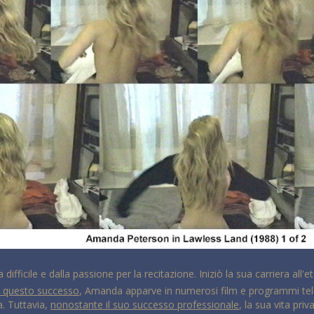
 difficile e dalla passione per la recitazione. Iniziò la sua carriera all
 questo successo
, Amanda apparve in numerosi film e programmi televi
a. Tuttavia,
nonostante il suo successo professionale
, la sua vita priv