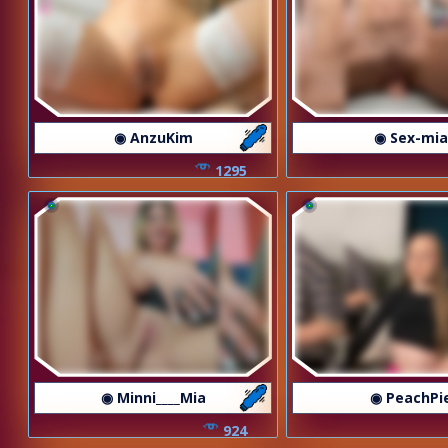
◉ AnzuKim
◉ Sex-mia
1295
◉ Minni____Mia
◉ PeachPi
924