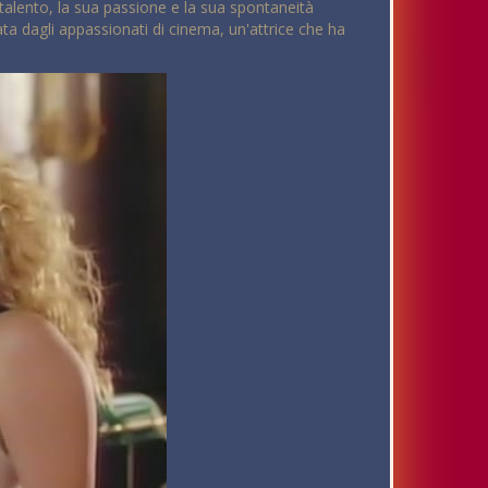
o talento, la sua passione e la sua spontaneità
ta dagli appassionati di cinema, un'attrice che ha