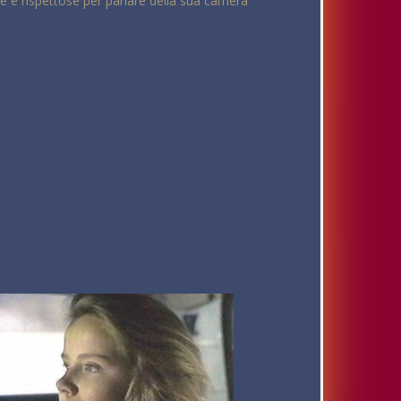
 e rispettose per parlare della sua carriera