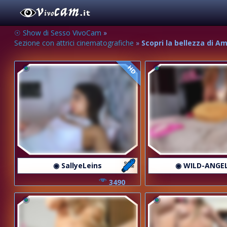
☉ Show di Sesso VivoCam
»
Sezione con attrici cinematografiche
»
Scopri la bellezza di A
HD
◉ SallyeLeins
◉ WILD-ANGE
3490