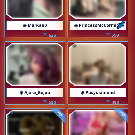
◉ MarKaa0
◉ PrincessMcCormick
626
599
◉ Ajara_Gujuu
◉ Pusydiamond
580
490
HD
HD