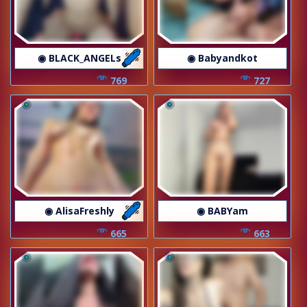
◉ BLACK_ANGELs
◉ Babyandkot
769
727
◉ AlisaFreshly
◉ BABYam
665
663