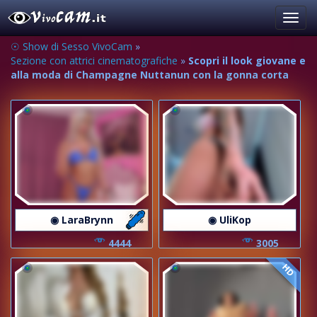
Toggl
navig
☉ Show di Sesso VivoCam
»
Sezione con attrici cinematografiche
»
Scopri il look giovane e
alla moda di Champagne Nuttanun con la gonna corta
◉ LaraBrynn
◉ UliKop
4444
3005
HD