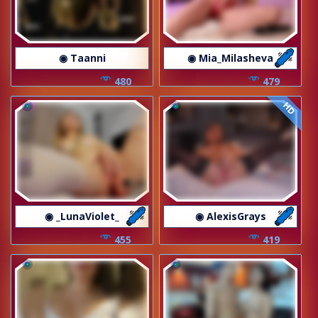
◉ Taanni
◉ Mia_Milasheva
480
479
HD
◉ _LunaViolet_
◉ AlexisGrays
455
419