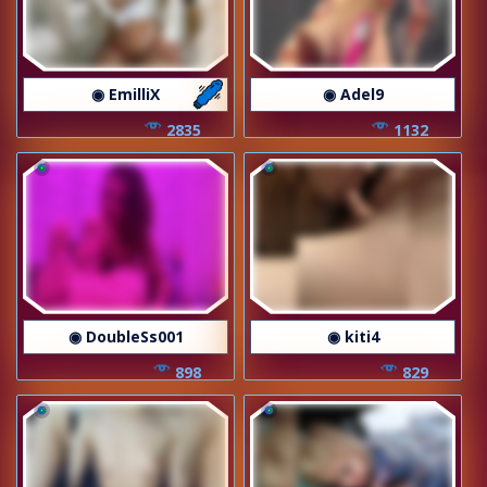
◉ EmilliX
◉ Adel9
2835
1132
◉ DoubleSs001
◉ kiti4
898
829