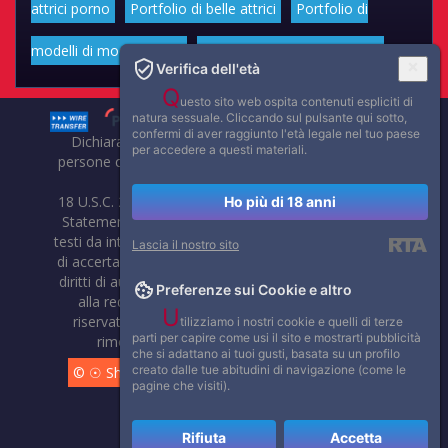
attrici porno
Portfolio di belle attrici
Portfolio di
modelli di moda volgari
Affascinanti star dello sport
Verifica dell'età
Q
uesto sito web ospita contenuti espliciti di
natura sessuale. Cliccando sul pulsante qui sotto,
confermi di aver raggiunto l'età legale nel tuo paese
Dichiarazione di non responsabilità: tutti i membri e le
per accedere a questi materiali.
persone che compaiono su questo sito hanno almeno 18
anni.
18 U.S.C. 2257 Record-Keeping Requirements Compliance
Ho più di 18 anni
Statement. Affaritaliani, prima di pubblicare foto, video o
testi da internet, compie tutte le opportune verifiche al fine
Lascia il nostro sito
di accertarne il libero regime di circolazione e non violare i
diritti di autore o altri diritti esclusivi di terzi. Per segnalare
Preferenze sui Cookie e altro
alla redazione eventuali errori nell'uso del materiale
U
riservato, scriveteci: provvederemo prontamente alla
tilizziamo i nostri cookie e quelli di terze
parti per capire come usi il sito e mostrarti pubblicità
rimozione del materiale lesivo di diritti di terzi.
che si adattano ai tuoi gusti, basata su un profilo
creato dalle tue abitudini di navigazione (come le
© ☉ Show di Sesso VivoCam. 2014 - 2026. Tutti i diritti
pagine che visiti).
riservati.
Rifiuta
Accetta