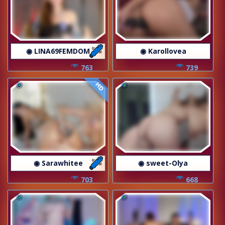
◉ LINA69FEMDOM
◉ Karollovea
763
739
HD
◉ Sarawhitee
◉ sweet-Olya
703
668