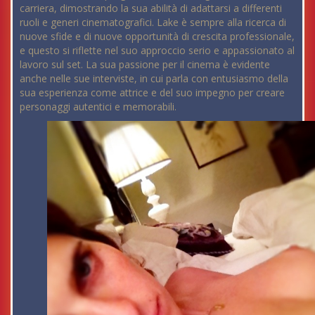
carriera, dimostrando la sua abilità di adattarsi a differenti
ruoli e generi cinematografici. Lake è sempre alla ricerca di
nuove sfide e di nuove opportunità di crescita professionale,
e questo si riflette nel suo approccio serio e appassionato al
lavoro sul set. La sua passione per il cinema è evidente
anche nelle sue interviste, in cui parla con entusiasmo della
sua esperienza come attrice e del suo impegno per creare
personaggi autentici e memorabili.