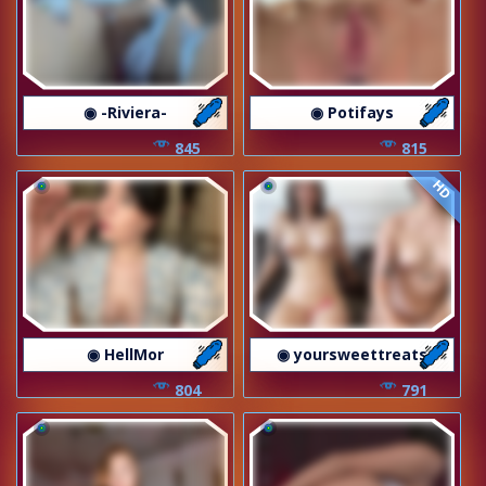
◉ -Riviera-
◉ Potifays
845
815
HD
◉ HellMor
◉ yoursweettreats
804
791