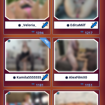
◉ _Veloria_
◉ EditaMilf
1394
1217
HD
◉ Kamila5555555
◉ AlexFilmX0
1181
1151