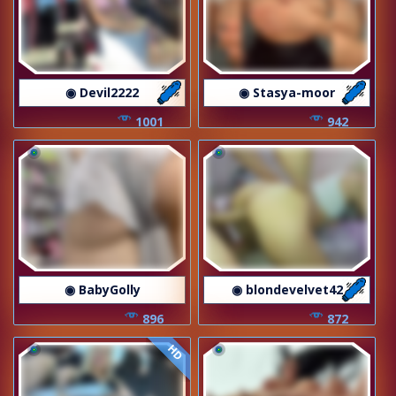
◉ Devil2222
◉ Stasya-moor
1001
942
◉ BabyGolly
◉ blondevelvet42
896
872
HD