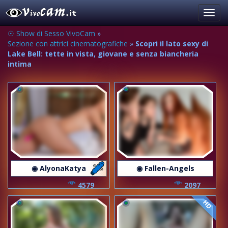
Toggl
navig
☉ Show di Sesso VivoCam
»
Sezione con attrici cinematografiche
»
Scopri il lato sexy di
Lake Bell: tette in vista, giovane e senza biancheria
intima
◉ AlyonaKatya
◉ Fallen-Angels
4579
2097
HD