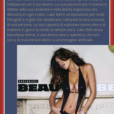
Hollywood con il suo lavoro. La sua passione per il cinema si
riflette nella sua creatività e nella libertà espressiva che
dimostra in ogni scatto. Lake Bell è un'ispirazione per molti
fotografi e registi che desiderano catturare la vera essenza
di una persona. La sua capacità di esplorare nuove idee e di
mettersi in gioco la rende un'artista unica. Lake Bell senza
biancheria intima, è una donna vera e autentica che non
cerca di mascherarsi dietro a un'immagine artificiale.