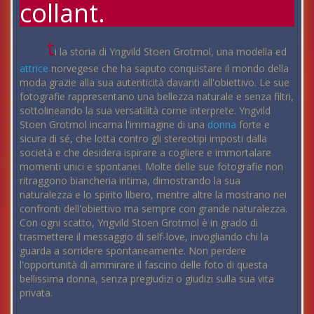
collant.
t
i la storia di Yngvild Stoen Grotmol, una modella ed
attrice
norvegese che ha saputo conquistare il mondo della
moda grazie alla sua autenticità davanti all'obiettivo. Le sue
fotografie rappresentano una bellezza naturale e senza filtri,
sottolineando la sua versatilità come interprete. Yngvild
Stoen Grotmol incarna l'immagine di una
donna
forte e
sicura di sé, che lotta contro gli stereotipi imposti dalla
società e che desidera ispirare a cogliere e immortalare
momenti unici e spontanei. Molte delle sue fotografie non
ritraggono biancheria intima, dimostrando la sua
naturalezza e lo spirito libero, mentre altre la mostrano nei
confronti dell'obiettivo ma sempre con grande naturalezza.
Con ogni scatto, Yngvild Stoen Grotmol è in grado di
trasmettere il messaggio di self-love, invogliando chi la
guarda a sorridere spontaneamente. Non perdere
l'opportunità di ammirare il fascino delle foto di questa
bellissima donna, senza pregiudizi o giudizi sulla sua vita
privata.