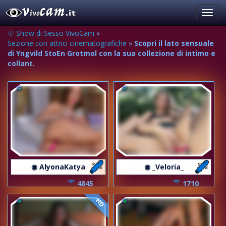
Toggl
navig
☉ Show di Sesso VivoCam
»
Sezione con attrici cinematografiche
»
Scopri il lato sensuale
di Yngvild StoEn Grotmol con la sua collezione di intimo e
collant.
◉ AlyonaKatya
◉ _Veloria_
4845
1710
HD