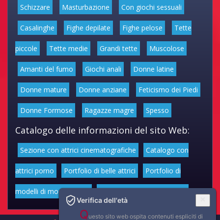
Schizzare
Masturbazione
Con giochi sessuali
Casalinghe
Fighe depilate
Fighe pelose
Tette
piccole
Tette medie
Grandi tette
Muscolose
Amanti del fumo
Giochi anali
Donne latine
Donne mature
Donne anziane
Feticismo dei Piedi
Donne Formose
Ragazze magre
Spesso
Catalogo delle informazioni del sito Web:
Sezione con attrici cinematografiche
Catalogo con
attrici porno
Portfolio di belle attrici
Portfolio di
modelli di moda volgari
Affascinanti star dello sport
Verifica dell'età
Q
uesto sito web ospita contenuti espliciti di