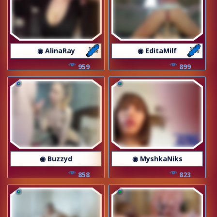
◉ AlinaRay
◉ EditaMilf
959
899
◉ Buzzyd
◉ MyshkaNiks
858
823