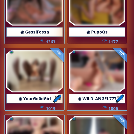
◉ GessiFossa
◉ PupoQs
1363
1177
HD
HD
◉ YourGo0dGirl
◉ WILD-ANGEL777
1019
1006
HD