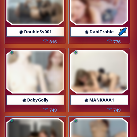
◉ DoubleSs001
◉ DablTrable
816
776
◉ BabyGolly
◉ MANKAAA1
749
749