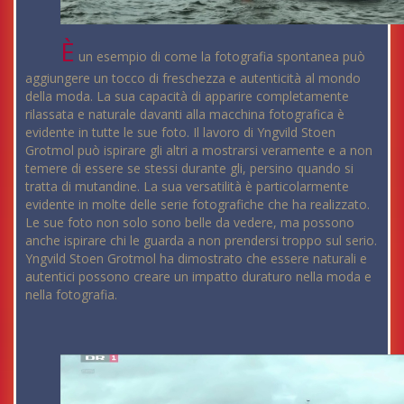
È
un esempio di come la fotografia spontanea può
aggiungere un tocco di freschezza e autenticità al mondo
della moda. La sua capacità di apparire completamente
rilassata e naturale davanti alla macchina fotografica è
evidente in tutte le sue foto. Il lavoro di Yngvild Stoen
Grotmol può ispirare gli altri a mostrarsi veramente e a non
temere di essere se stessi durante gli, persino quando si
tratta di mutandine. La sua versatilità è particolarmente
evidente in molte delle serie fotografiche che ha realizzato.
Le sue foto non solo sono belle da vedere, ma possono
anche ispirare chi le guarda a non prendersi troppo sul serio.
Yngvild Stoen Grotmol ha dimostrato che essere naturali e
autentici possono creare un impatto duraturo nella moda e
nella fotografia.