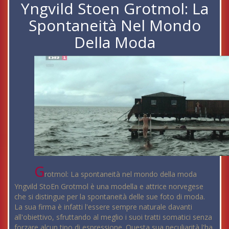
Yngvild Stoen Grotmol: La
Spontaneità Nel Mondo
Della Moda
G
rotmol: La spontaneità nel mondo della moda
Yngvild StoEn Grotmol è una modella e attrice norvegese
che si distingue per la spontaneità delle sue foto di moda.
La sua firma è infatti l'essere sempre naturale davanti
all'obiettivo, sfruttando al meglio i suoi tratti somatici senza
forzare alcun tipo di espressione. Questa sua peculiarità l'ha