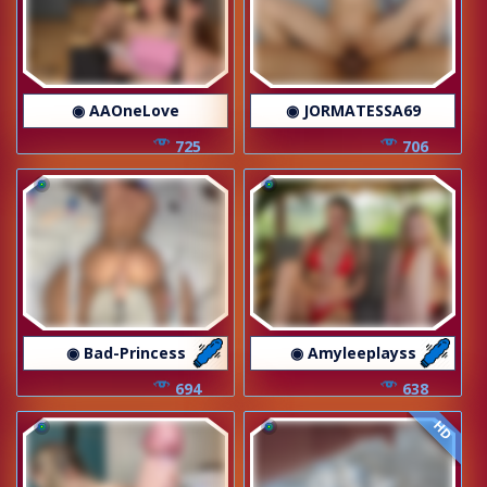
◉ AAOneLove
◉ JORMATESSA69
725
706
◉ Bad-Princess
◉ Amyleeplayss
694
638
HD