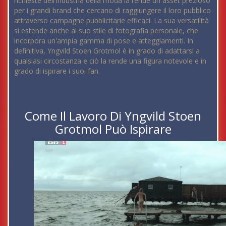
richieste dell'industria della moda la rende un asset prezioso
per i grandi brand che cercano di raggiungere il loro pubblico
attraverso campagne pubblicitarie efficaci. La sua versatilità
si estende anche al suo stile di fotografia personale, che
incorpora un'ampia gamma di pose e atteggiamenti. In
definitiva, Yngvild Stoen Grotmol è in grado di adattarsi a
qualsiasi circostanza e ciò la rende una figura notevole e in
grado di ispirare i suoi fan.
Come Il Lavoro Di Yngvild Stoen
Grotmol Può Ispirare