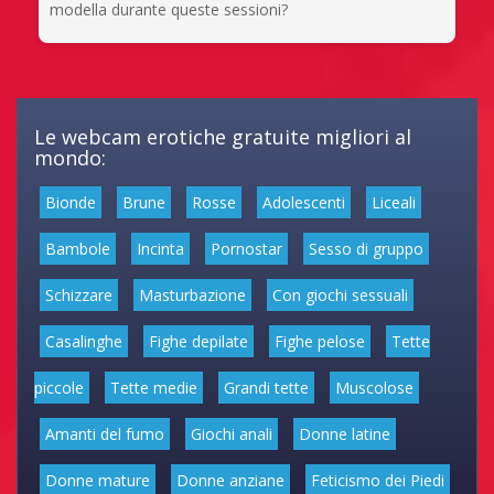
modella durante queste sessioni?
Le webcam erotiche gratuite migliori al
mondo:
Bionde
Brune
Rosse
Adolescenti
Liceali
Bambole
Incinta
Pornostar
Sesso di gruppo
Schizzare
Masturbazione
Con giochi sessuali
Casalinghe
Fighe depilate
Fighe pelose
Tette
piccole
Tette medie
Grandi tette
Muscolose
Amanti del fumo
Giochi anali
Donne latine
Donne mature
Donne anziane
Feticismo dei Piedi