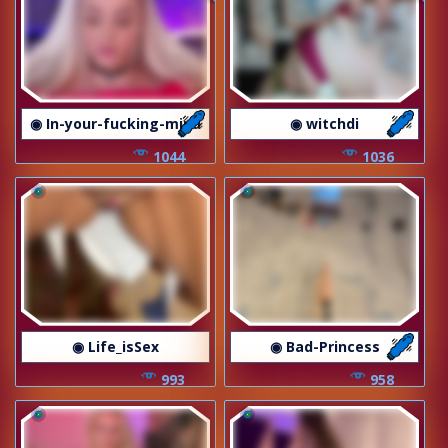
◉ In-your-fucking-mind
◉ witchdi
1044
1036
◉ Life_isSex
◉ Bad-Princess
993
958