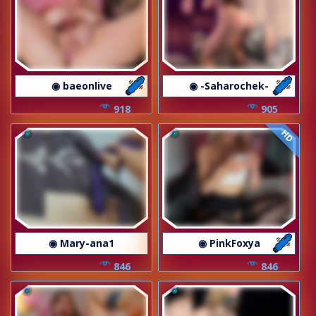
◉ baeonlive
◉ -Saharochek-
918
905
HD
◉ Mary-ana1
◉ PinkFoxya
846
846