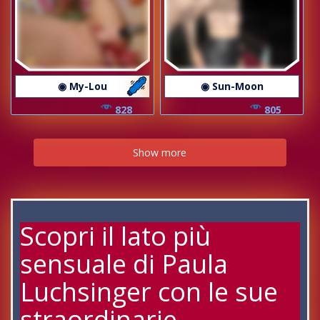
◉ My-Lou
◉ Sun-Moon
828
805
Show more
Scopri il lato più
sensuale di Paula
Luchsinger con le sue
straordinarie