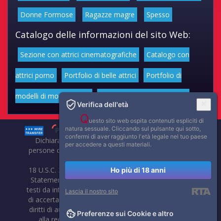
Donne Formose
Ragazze magre
Spesso
Catalogo delle informazioni del sito Web:
Sezione con attrici cinematografiche
Catalogo con
attrici porno
Portfolio di belle attrici
Portfolio di
modelli di moda volgari
Affascinanti star dello sport
Verifica dell'età
Q
uesto sito web ospita contenuti espliciti di
natura sessuale. Cliccando sul pulsante qui sotto,
confermi di aver raggiunto l'età legale nel tuo paese
Dichiarazione di non responsabilità: tutti i membri e le
per accedere a questi materiali.
persone che compaiono su questo sito hanno almeno 18
anni.
18 U.S.C. 2257 Record-Keeping Requirements Compliance
Ho più di 18 anni
Statement. Affaritaliani, prima di pubblicare foto, video o
testi da internet, compie tutte le opportune verifiche al fine
Lascia il nostro sito
di accertarne il libero regime di circolazione e non violare i
diritti di autore o altri diritti esclusivi di terzi. Per segnalare
Preferenze sui Cookie e altro
alla redazione eventuali errori nell'uso del materiale