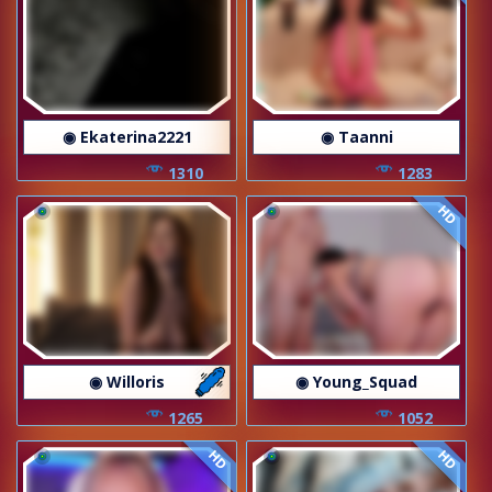
◉ Ekaterina2221
◉ Taanni
1310
1283
HD
◉ Willoris
◉ Young_Squad
1265
1052
HD
HD