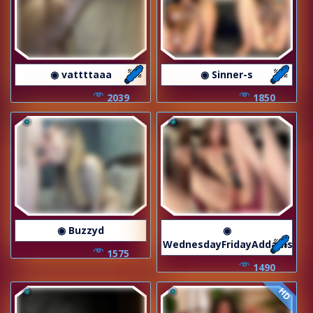
◉ vattttaaa
◉ Sinner-s
2039
1850
◉ Buzzyd
◉
WednesdayFridayAddams
1575
1490
HD