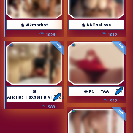
◉ Vikmarhot
◉ AAOneLove
1026
1012
HD
HD
◉
◉ KOTTYAA
AHaHac_HaxpeH_B_yHuTa3
932
989
HD