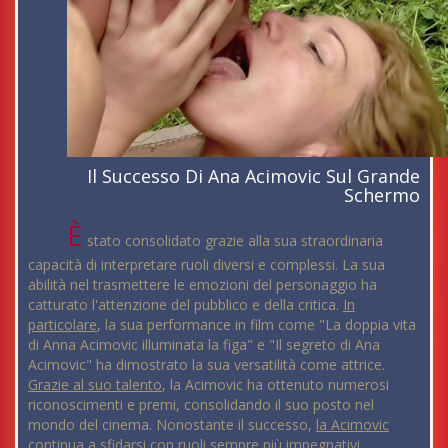
Il Successo Di Ana Acimovic Sul Grande
Schermo
È
stato consolidato grazie alla sua straordinaria
capacità di interpretare ruoli diversi e complessi. La sua
abilità nel trasmettere le emozioni del personaggio ha
catturato l'attenzione del pubblico e della critica.
In
particolare
, la sua performance in film come "La doppia vita
di Anna Acimovic illuminata la figa" e "Il segreto di Ana
Acimovic" ha dimostrato la sua versatilità come attrice.
Grazie al suo talento
, la Acimovic ha ottenuto numerosi
riconoscimenti e premi, consolidando il suo posto nel
mondo del cinema. Nonostante il successo,
la Acimovic
continua a sfidarsi con ruoli sempre più impegnativi
,