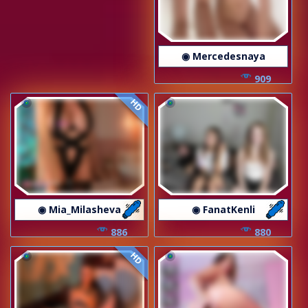
◉ Mercedesnaya
909
HD
◉ Mia_Milasheva
◉ FanatKenli
886
880
HD