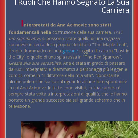
I Ruoli Che Hanno Segnato La Sua
Carriera
I
nterpretati da Ana Acimovic sono stati
fondamentali nella
costruzione della sua carriera.
Tra i
più significativi
, si possono citare quello di una ragazza
canadese in cerca della propria identità in "The Maple Leaf",
il ruolo drammatico di una
giovane
fuggita di casa in "Lost in
the City" e quello di una spia russa in "The Red Sparrow".
Grazie alla sua versatilità
, Ana è stata in grado di passare
da ruoli impegnativi e drammatici a personaggi più leggeri e
comici, come in "Il dittatore della mia vita". Nonostante
alcune polemiche sui social riguardo alcune foto spontanee
in cui Ana Acimovic le tette sono visibili, la sua carriera è
sempre stata volta a interpretazioni di qualità, che le hanno
portato un grande successo sia sul grande schermo che in
televisione.