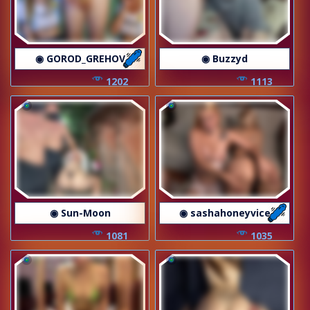
◉ GOROD_GREHOV
◉ Buzzyd
1202
1113
◉ Sun-Moon
◉ sashahoneyvice
1081
1035