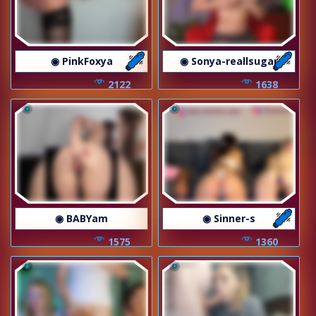
◉ PinkFoxya
◉ Sonya-reallsugar
2122
1638
◉ BABYam
◉ Sinner-s
1575
1360