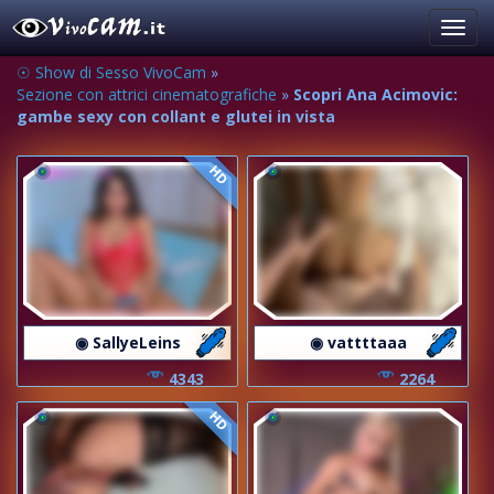
Toggl
navig
☉ Show di Sesso VivoCam
»
Sezione con attrici cinematografiche
»
Scopri Ana Acimovic:
gambe sexy con collant e glutei in vista
HD
◉ SallyeLeins
◉ vattttaaa
4343
2264
HD