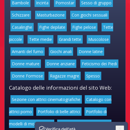
Bambole
Incinta
Pornostar
Sesso di gruppo
Schizzare
Masturbazione
Con giochi sessuali
Casalinghe
Fighe depilate
Fighe pelose
Tette
piccole
Tette medie
Grandi tette
Muscolose
Amanti del fumo
Giochi anali
Donne latine
Donne mature
Donne anziane
Feticismo dei Piedi
Donne Formose
Ragazze magre
Spesso
Catalogo delle informazioni del sito Web:
Sezione con attrici cinematografiche
Catalogo con
attrici porno
Portfolio di belle attrici
Portfolio di
modelli di moda volgari
Affascinanti star dello sport
Verifica dell'età