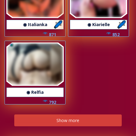
◉ Italianka
◉ Kiarielle
871
852
◉ Relfia
792
Show more