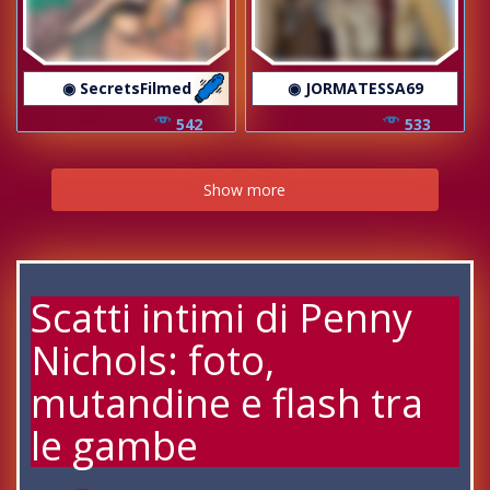
◉ SecretsFilmed
◉ JORMATESSA69
542
533
Show more
Scatti intimi di Penny
Nichols: foto,
mutandine e flash tra
le gambe