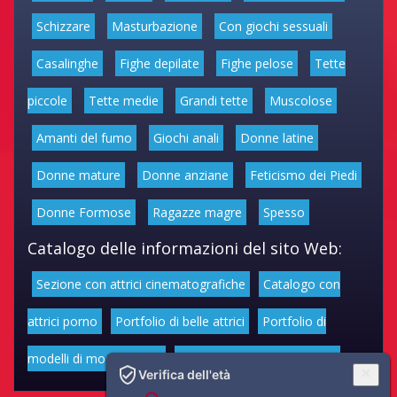
Schizzare
Masturbazione
Con giochi sessuali
Casalinghe
Fighe depilate
Fighe pelose
Tette
piccole
Tette medie
Grandi tette
Muscolose
Amanti del fumo
Giochi anali
Donne latine
Donne mature
Donne anziane
Feticismo dei Piedi
Donne Formose
Ragazze magre
Spesso
Catalogo delle informazioni del sito Web:
Sezione con attrici cinematografiche
Catalogo con
attrici porno
Portfolio di belle attrici
Portfolio di
modelli di moda volgari
Affascinanti star dello sport
Verifica dell'età