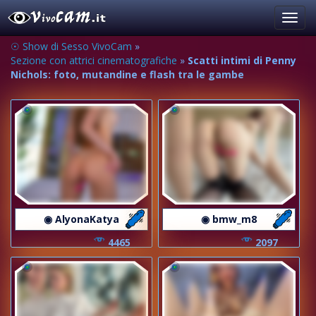
Toggl
navig
☉ Show di Sesso VivoCam
»
Sezione con attrici cinematografiche
»
Scatti intimi di Penny
Nichols: foto, mutandine e flash tra le gambe
◉ AlyonaKatya
◉ bmw_m8
4465
2097