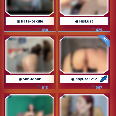
◉ kate-tekille
◉ HisLust
630
629
HD
◉ Sun-Moon
◉ anyuta1212
613
567