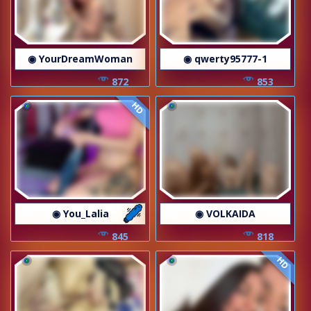
◉ YourDreamWoman
◉ qwerty95777-1
872
853
HD
◉ You_Lalia
◉ VOLKAIDA
845
818
HD