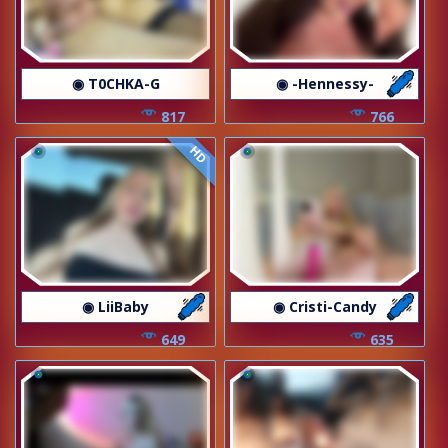
◉ T0CHKA-G
◉ -Hennessy-
817
766
HD
◉ LiiBaby
◉ Cristi-Candy
649
635