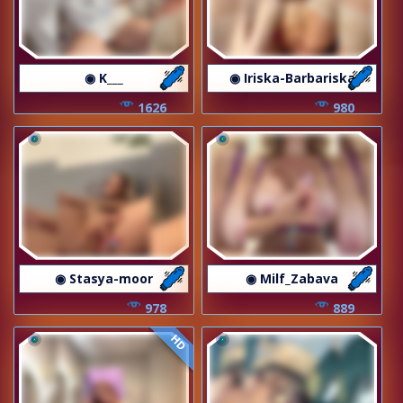
◉ K___
◉ Iriska-Barbariska
1626
980
◉ Stasya-moor
◉ Milf_Zabava
978
889
HD