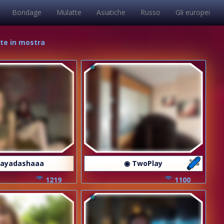
Bondage
Mulatte
Asiatiche
Russo
Gli europei
tte in mostra
ayadashaaa
◉ TwoPlay
1219
1100