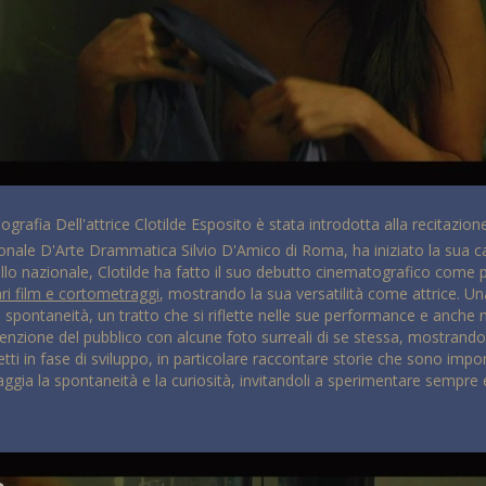
iografia Dell'attrice Clotilde Esposito è stata introdotta alla recitazio
nale D'Arte Drammatica Silvio D'Amico di Roma, ha iniziato la sua ca
llo nazionale, Clotilde ha fatto il suo debutto cinematografico come pr
ari film e cortometraggi
, mostrando la sua versatilità come attrice. Una
 spontaneità, un tratto che si riflette nelle sue performance e anche 
nzione del pubblico con alcune foto surreali di se stessa, mostrando i
etti in fase di sviluppo, in particolare raccontare storie che sono impo
raggia la spontaneità e la curiosità, invitandoli a sperimentare sempre 