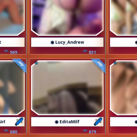
t
◉ Lucy_Andrew
969
831
HD
HD
irl
◉ EditaMilf
680
679