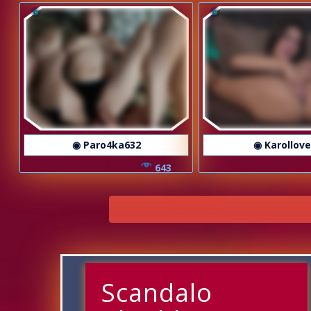
◉ Paro4ka632
◉ Karollov
643
Scandalo