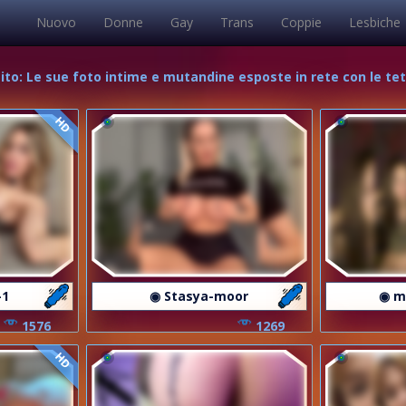
Nuovo
Donne
Gay
Trans
Coppie
Lesbiche
ito: Le sue foto intime e mutandine esposte in rete con le te
HD
-1
◉ Stasya-moor
◉ m
1576
1269
HD