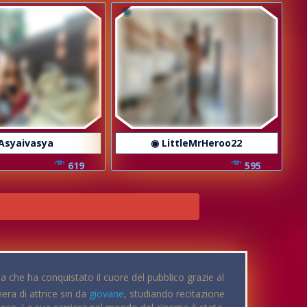
Asyaivasya
◉ LittleMrHeroo22
619
595
na che ha conquistato il cuore del pubblico grazie al
iera di attrice sin da
giovane
, studiando recitazione