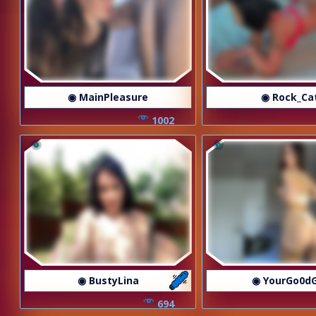
◉ MainPleasure
◉ Rock_Ca
1002
◉ BustyLina
◉ YourGo0dG
694