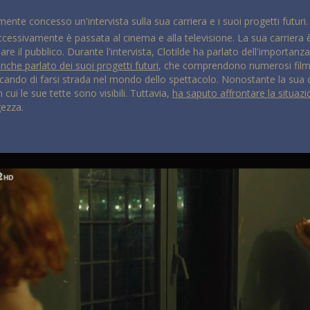
mente concesso un'intervista sulla sua carriera e i suoi progetti futuri
cessivamente è passata al cinema e alla televisione. La sua carriera 
 il pubblico. Durante l'intervista, Clotilde ha parlato dell'importanza
nche parlato dei suoi progetti futuri
, che comprendono numerosi film e s
cercando di farsi strada nel mondo dello spettacolo. Nonostante la sua 
 cui le sue tette sono visibili. Tuttavia,
ha saputo affrontare la situazi
gezza.