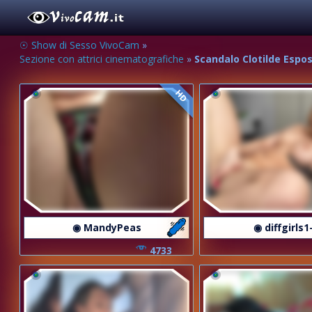
☉ Show di Sesso VivoCam
»
Sezione con attrici cinematografiche
»
Scandalo Clotilde Espos
HD
◉ MandyPeas
◉ diffgirls1
4733