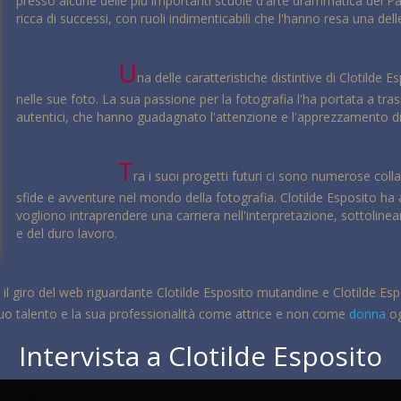
presso alcune delle più importanti scuole d'arte drammatica del P
ricca di successi, con ruoli indimenticabili che l'hanno resa una de
U
na delle caratteristiche distintive di Clotilde
nelle sue foto. La sua passione per la fotografia l'ha portata a tr
autentici, che hanno guadagnato l'attenzione e l'apprezzamento di
T
ra i suoi progetti futuri ci sono numerose coll
sfide e avventure nel mondo della fotografia. Clotilde Esposito ha a
vogliono intraprendere una carriera nell'interpretazione, sottoline
e del duro lavoro.
 il giro del web riguardante Clotilde Esposito mutandine e Clotilde Espo
 suo talento e la sua professionalità come attrice e non come
donna
og
Intervista a Clotilde Esposito