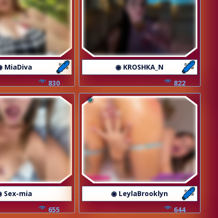
◉ MiaDiva
◉ KROSHKA_N
830
822
◉ Sex-mia
◉ LeylaBrooklyn
655
644