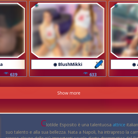
ea
◉ BlushMikki
◉ 
639
633
Show more
C
lotilde Esposito è una talentuosa
attrice
italia
suo talento e alla sua bellezza. Nata a Napoli, ha intrapreso la carr