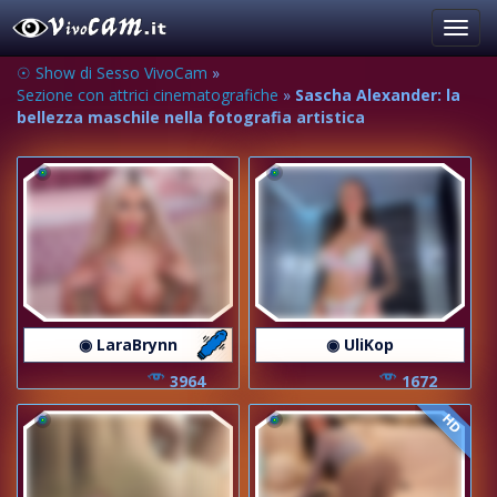
Toggl
navig
☉ Show di Sesso VivoCam
»
Sezione con attrici cinematografiche
»
Sascha Alexander: la
bellezza maschile nella fotografia artistica
◉ LaraBrynn
◉ UliKop
3964
1672
HD