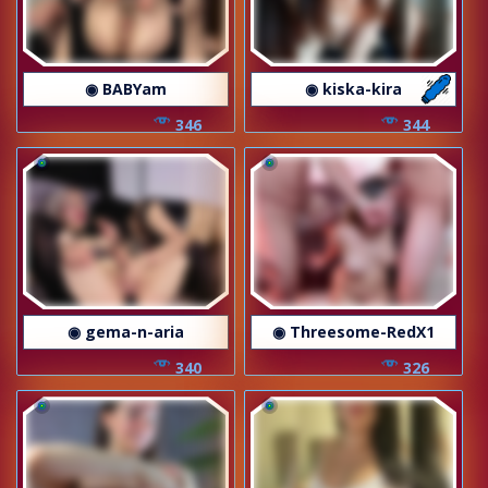
◉ BABYam
◉ kiska-kira
346
344
◉ gema-n-aria
◉ Threesome-RedX1
340
326