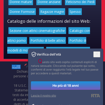
Donne mature
Donne anziane
Feticismo dei Piedi
Donne Formose
Ragazze magre
Spesso
Catalogo delle informazioni del sito Web:
Sezione con attrici cinematografiche
Catalogo con
attrici porno
Portfolio di belle attrici
Portfolio di
modelli di moda volgari
Affascinanti star dello sport
Verifica dell'età
Q
uesto sito web ospita contenuti espliciti di
natura sessuale. Cliccando sul pulsante qui sotto,
confermi di aver raggiunto l'età legale nel tuo paese
Dichiarazione di non responsabilità: tutti i membri e le
per accedere a questi materiali.
persone che compaiono su questo sito hanno almeno 18
anni.
18 U.S.C. 2257 Record-Keeping Requirements Compliance
Ho più di 18 anni
Statement. Affaritaliani, prima di pubblicare foto, video o
testi da internet, compie tutte le opportune verifiche al fine
Lascia il nostro sito
di accertarne il libero regime di circolazione e non violare i
diritti di autore o altri diritti esclusivi di terzi. Per segnalare