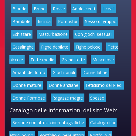
Bionde
Brune
Rosse
Adolescenti
Liceali
Bambole
Incinta
Pornostar
Sesso di gruppo
Schizzare
Masturbazione
Con giochi sessuali
Casalinghe
Fighe depilate
Fighe pelose
Tette
piccole
Tette medie
Grandi tette
Muscolose
Amanti del fumo
Giochi anali
Donne latine
Donne mature
Donne anziane
Feticismo dei Piedi
Donne Formose
Ragazze magre
Spesso
Catalogo delle informazioni del sito Web:
Sezione con attrici cinematografiche
Catalogo con
attrici porno
Portfolio di belle attrici
Portfolio di