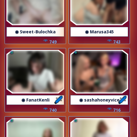
◉ Sweet-Bulochka
◉ Marusa345
749
743
◉ FanatKenli
◉ sashahoneyvice
740
716