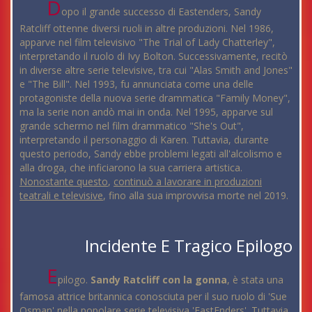
D
opo il grande successo di Eastenders, Sandy
Ratcliff ottenne diversi ruoli in altre produzioni. Nel 1986,
apparve nel film televisivo "The Trial of Lady Chatterley",
interpretando il ruolo di Ivy Bolton. Successivamente, recitò
in diverse altre serie televisive, tra cui "Alas Smith and Jones"
e "The Bill". Nel 1993, fu annunciata come una delle
protagoniste della nuova serie drammatica "Family Money",
ma la serie non andò mai in onda. Nel 1995, apparve sul
grande schermo nel film drammatico "She's Out",
interpretando il personaggio di Karen. Tuttavia, durante
questo periodo, Sandy ebbe problemi legati all'alcolismo e
alla droga, che inficiarono la sua carriera artistica.
Nonostante questo
,
continuò a lavorare in produzioni
teatrali e televisive
, fino alla sua improvvisa morte nel 2019.
Incidente E Tragico Epilogo
E
pilogo.
Sandy Ratcliff con la gonna
, è stata una
famosa attrice britannica conosciuta per il suo ruolo di 'Sue
Osman' nella popolare serie televisiva 'EastEnders'. Tuttavia,