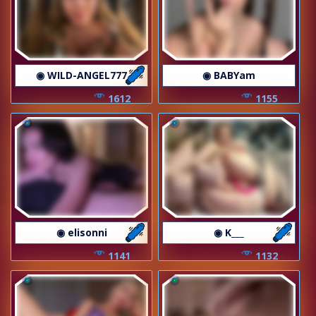
◉ WILD-ANGEL777
◉ BABYam
1612
1155
◉ elisonni
◉ K___
1141
1132