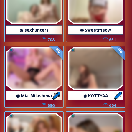
◉ sexhunters
◉ Sweetmeow
708
651
HD
HD
◉ Mia_Milasheva
◉ KOTTYAA
636
604