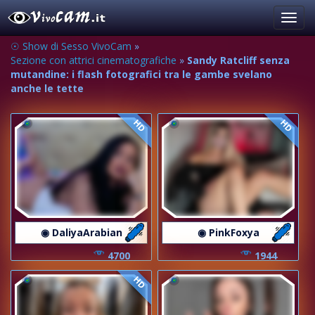
Toggl
navig
☉ Show di Sesso VivoCam
»
Sezione con attrici cinematografiche
»
Sandy Ratcliff senza
mutandine: i flash fotografici tra le gambe svelano
anche le tette
HD
HD
◉ DaliyaArabian
◉ PinkFoxya
4700
1944
HD