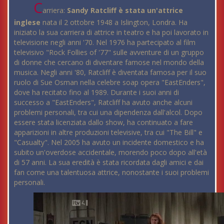
C
arriera:
Sandy Ratcliff è stata un'attrice
inglese
nata il 2 ottobre 1948 a Islington, Londra. Ha
iniziato la sua carriera di attrice in teatro e ha poi lavorato in
televisione negli anni '70. Nel 1976 ha partecipato al film
televisivo "Rock Follies of '77" sulle avventure di un gruppo
di donne che cercano di diventare famose nel mondo della
musica. Negli anni '80, Ratcliff è diventata famosa per il suo
ruolo di Sue Osman nella celebre soap opera "EastEnders",
dove ha recitato fino al 1989. Durante i suoi anni di
successo a "EastEnders", Ratcliff ha avuto anche alcuni
problemi personali, tra cui una dipendenza dall'alcol. Dopo
essere stata licenziata dallo show, ha continuato a fare
apparizioni in altre produzioni televisive, tra cui "The Bill" e
"Casualty". Nel 2005 ha avuto un incidente domestico e ha
subito un'overdose accidentale, morendo poco dopo all'età
di 57 anni. La sua eredità è stata ricordata dagli amici e dai
fan come una talentuosa attrice, nonostante i suoi problemi
personali.