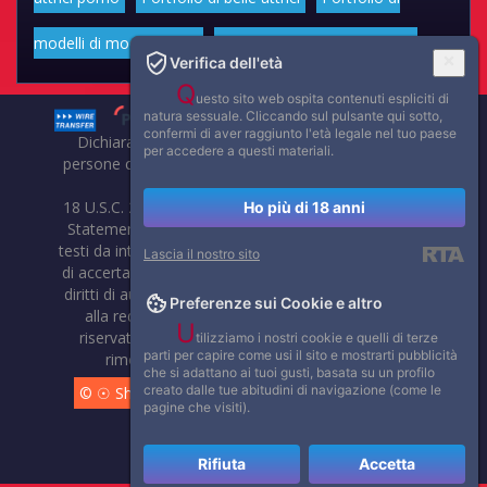
modelli di moda volgari
Affascinanti star dello sport
Verifica dell'età
Q
uesto sito web ospita contenuti espliciti di
natura sessuale. Cliccando sul pulsante qui sotto,
confermi di aver raggiunto l'età legale nel tuo paese
Dichiarazione di non responsabilità: tutti i membri e le
per accedere a questi materiali.
persone che compaiono su questo sito hanno almeno 18
anni.
18 U.S.C. 2257 Record-Keeping Requirements Compliance
Ho più di 18 anni
Statement. Affaritaliani, prima di pubblicare foto, video o
testi da internet, compie tutte le opportune verifiche al fine
Lascia il nostro sito
di accertarne il libero regime di circolazione e non violare i
diritti di autore o altri diritti esclusivi di terzi. Per segnalare
Preferenze sui Cookie e altro
alla redazione eventuali errori nell'uso del materiale
U
riservato, scriveteci: provvederemo prontamente alla
tilizziamo i nostri cookie e quelli di terze
parti per capire come usi il sito e mostrarti pubblicità
rimozione del materiale lesivo di diritti di terzi.
che si adattano ai tuoi gusti, basata su un profilo
creato dalle tue abitudini di navigazione (come le
© ☉ Show di Sesso VivoCam. 2014 - 2026. Tutti i diritti
pagine che visiti).
riservati.
Rifiuta
Accetta