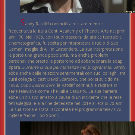
S
andy Ratcliff cominciò a recitare mentre
frequentava la Italia Conti Academy of Theatre Arts nei primi
anni '70. Nel 1985,
con i suoi trascorsi da attrice teatrale e
cinematografica
, fu scelta per interpretare il ruolo di Sue
Osman, moglie di Ali, in Eastenders. La sua interpretazione
le portò una grande popolarità, ma anche problemi
personali che presto la portarono ad abbandonare la soap
opera.
Durante la sua permanenza nel programma
, Sandy
ebbe anche delle relazioni sentimentali con suoi colleghi, tra
cui il collega di cast David Scarboro, che poi si suicidò nel
1988.
Dopo Eastenders
, la Ratcliff continuò a recitare in
serie televisive come The Bill e Casualty. La sua carriera
ebbe un brusco arresto a causa di un incidente che la rese
tetraplegica, e alla fine decedette nel 2019 all'età di 70 anni.
La sua storia è stata raccontata nel programma televisivo
inglese "Gone Too Soon".