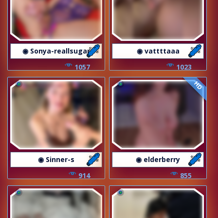
◉ Sonya-reallsugar
◉ vattttaaa
1057
1023
HD
◉ Sinner-s
◉ elderberry
914
855