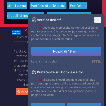
attrici porno
Portfolio di belle attrici
Portfolio di
modelli di moda volgari
Affascinanti star dello sport
Verifica dell'età
Q
uesto sito web ospita contenuti espliciti di
natura sessuale. Cliccando sul pulsante qui sotto,
confermi di aver raggiunto l'età legale nel tuo paese
Dichiarazione di non responsabilità: tutti i membri e le
per accedere a questi materiali.
persone che compaiono su questo sito hanno almeno 18
anni.
18 U.S.C. 2257 Record-Keeping Requirements Compliance
Ho più di 18 anni
Statement. Affaritaliani, prima di pubblicare foto, video o
testi da internet, compie tutte le opportune verifiche al fine
Lascia il nostro sito
di accertarne il libero regime di circolazione e non violare i
diritti di autore o altri diritti esclusivi di terzi. Per segnalare
Preferenze sui Cookie e altro
alla redazione eventuali errori nell'uso del materiale
U
riservato, scriveteci: provvederemo prontamente alla
tilizziamo i nostri cookie e quelli di terze
parti per capire come usi il sito e mostrarti pubblicità
rimozione del materiale lesivo di diritti di terzi.
che si adattano ai tuoi gusti, basata su un profilo
creato dalle tue abitudini di navigazione (come le
© ☉ Show di Sesso VivoCam. 2014 - 2026. Tutti i diritti
pagine che visiti).
riservati.