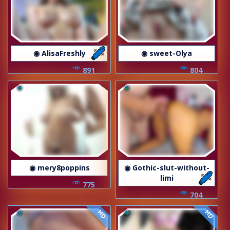
◉ AlisaFreshly
◉ sweet-Olya
891
804
◉ mery8poppins
◉ Gothic-slut-without-
limi
775
704
HD
HD