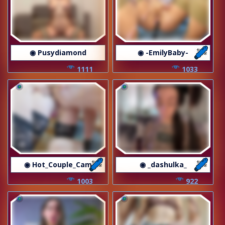
◉ Pusydiamond
◉ -EmilyBaby-
1111
1033
◉ Hot_Couple_Cam
◉ _dashulka_
1003
922