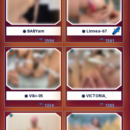
◉ BABYam
◉ Linnea-67
1594
1561
◉ Viki-05
◉ VICTORIA_
1334
1303