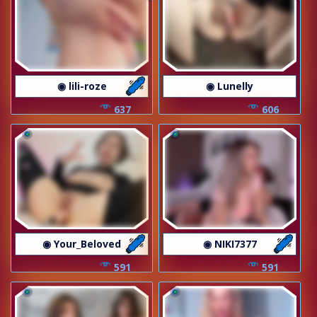
◉ lili-roze
◉ Lunelly
637
606
◉ Your_Beloved
◉ NIKI7377
591
591