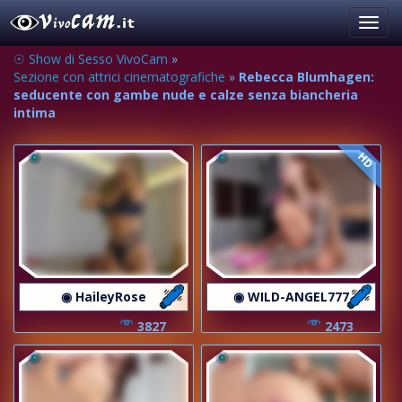
Toggl
navig
☉ Show di Sesso VivoCam
»
Sezione con attrici cinematografiche
»
Rebecca Blumhagen:
seducente con gambe nude e calze senza biancheria
intima
HD
◉ HaileyRose
◉ WILD-ANGEL777
3827
2473