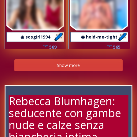
◉ sosgirl1994
◉ hold-me-tight
569
565
Show more
Rebecca Blumhagen:
seducente con gambe
nude e calze senza
biancheria intima