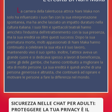
L
a carriera della talentuosa attrice Nani Maka non
solo ha influenzato i suoi fan con la sua interpretazione
spontanea, ma ha anche lasciato un impatto duraturo nella
cultura italiana. I suoi film e spettacoli teatrali hanno
arricchito l'industria dell'intrattenimento con la sua presenza,
ma la sua eredità va oltre questi successi. Dopo la sua
prematura morte, molti appassionati di Nani Maka hanno
continuato a celebrare la sua vita e il suo lavoro,
mantenendo vivo il suo spirito. Inoltre, l'attrice aveva un
grande cuore e si dedicava spesso a lavori di beneficenza,
come gli delle gambe, che hanno contribuito a migliorare la
vita di molte persone. La sua eredità è quindi anche di una
persona generosa e altruista, che continuerà ad ispirare e
motivare le persone a fare la differenza nel mondo.
SICUREZZA NELLE CHAT PER ADULTI:
PROTEGGERE LA TUA PRIVACY È IL