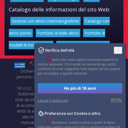
Catalogo delle informazioni del sito Web:
Sezione con attrici cinematografiche
Catalogo con
attrici porno
Portfolio di belle attrici
Portfolio di
modelli di moda volgari
Affascinanti star dello sport
Verifica dell'età
Q
uesto sito web ospita contenuti espliciti di
natura sessuale. Cliccando sul pulsante qui sotto,
confermi di aver raggiunto l'età legale nel tuo paese
Dichiarazione di non responsabilità: tutti i membri e le
per accedere a questi materiali.
persone che compaiono su questo sito hanno almeno 18
anni.
18 U.S.C. 2257 Record-Keeping Requirements Compliance
Ho più di 18 anni
Statement. Affaritaliani, prima di pubblicare foto, video o
testi da internet, compie tutte le opportune verifiche al fine
Lascia il nostro sito
di accertarne il libero regime di circolazione e non violare i
diritti di autore o altri diritti esclusivi di terzi. Per segnalare
Preferenze sui Cookie e altro
alla redazione eventuali errori nell'uso del materiale
U
riservato, scriveteci: provvederemo prontamente alla
tilizziamo i nostri cookie e quelli di terze
parti per capire come usi il sito e mostrarti pubblicità