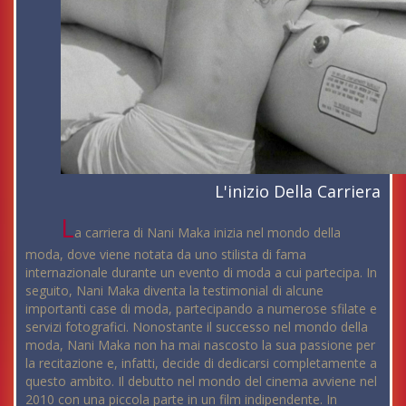
L'inizio Della Carriera
L
a carriera di Nani Maka inizia nel mondo della
moda, dove viene notata da uno stilista di fama
internazionale durante un evento di moda a cui partecipa. In
seguito, Nani Maka diventa la testimonial di alcune
importanti case di moda, partecipando a numerose sfilate e
servizi fotografici. Nonostante il successo nel mondo della
moda, Nani Maka non ha mai nascosto la sua passione per
la recitazione e, infatti, decide di dedicarsi completamente a
questo ambito. Il debutto nel mondo del cinema avviene nel
2010 con una piccola parte in un film indipendente. In