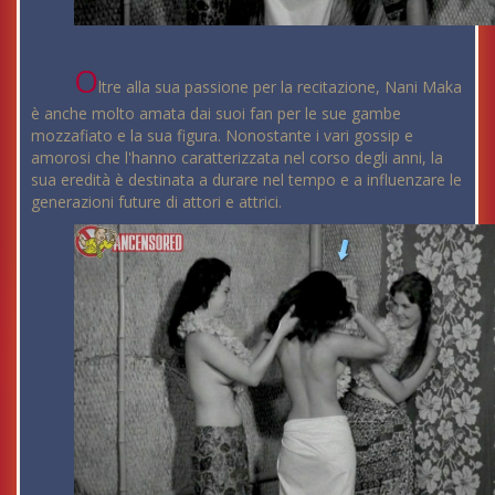
O
ltre alla sua passione per la recitazione, Nani Maka
è anche molto amata dai suoi fan per le sue gambe
mozzafiato e la sua figura. Nonostante i vari gossip e
amorosi che l'hanno caratterizzata nel corso degli anni, la
sua eredità è destinata a durare nel tempo e a influenzare le
generazioni future di attori e attrici.