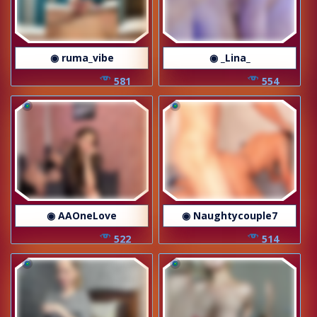
◉ ruma_vibe
◉ _Lina_
581
554
◉ AAOneLove
◉ Naughtycouple7
522
514