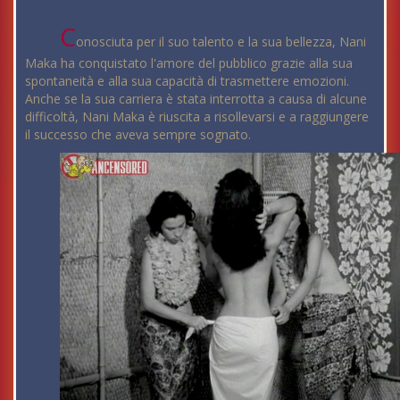
C
onosciuta per il suo talento e la sua bellezza, Nani
Maka ha conquistato l'amore del pubblico grazie alla sua
spontaneità e alla sua capacità di trasmettere emozioni.
Anche se la sua carriera è stata interrotta a causa di alcune
difficoltà, Nani Maka è riuscita a risollevarsi e a raggiungere
il successo che aveva sempre sognato.