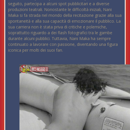
seguito, partecipa a alcuni spot pubblicitari e a diverse
produzioni teatrali. Nonostante le difficoltà iniziali, Nani
Maka si fa strada nel mondo della recitazione grazie alla sua
spontaneità e alla sua capacità di emozionare il pubblico. La
sua carriera non è stata priva di critiche e polemiche,
soprattutto riguardo a dei flash fotografici tra le gambe
durante alcuni pubblici. Tuttavia, Nani Maka ha sempre
continuato a lavorare con passione, diventando una figura
iconica per molti dei suoi fan.