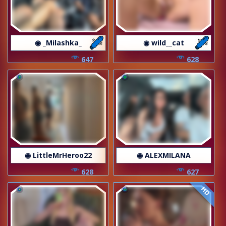
◉ _Milashka_
◉ wild__cat
647
628
◉ LittleMrHeroo22
◉ ALEXMILANA
628
627
HD