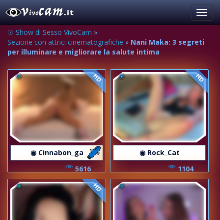
Toggl
navig
☉ Show di Sesso VivoCam
»
Sezione con attrici cinematografiche
»
Nani Maka: 3 segreti
per illuminare e migliorare la salute intima
HD
HD
◉ Cinnabon_ga
◉ Rock_Cat
5616
1104
HD