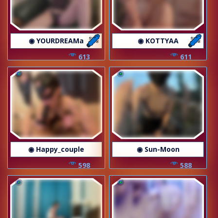
◉ YOURDREAMa
◉ KOTTYAA
613
611
◉ Happy_couple
◉ Sun-Moon
598
588