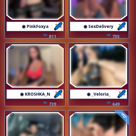
◉ PinkFoxya
◉ SexDelivery
811
755
◉ KROSHKA_N
◉ _Veloria_
739
649
HD