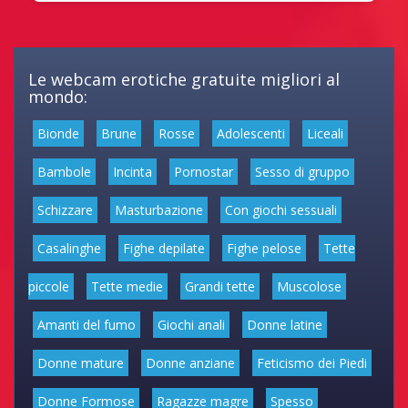
Le webcam erotiche gratuite migliori al
mondo:
Bionde
Brune
Rosse
Adolescenti
Liceali
Bambole
Incinta
Pornostar
Sesso di gruppo
Schizzare
Masturbazione
Con giochi sessuali
Casalinghe
Fighe depilate
Fighe pelose
Tette
piccole
Tette medie
Grandi tette
Muscolose
Amanti del fumo
Giochi anali
Donne latine
Donne mature
Donne anziane
Feticismo dei Piedi
Donne Formose
Ragazze magre
Spesso