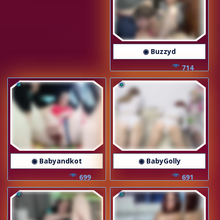
◉ Buzzyd
714
◉ Babyandkot
◉ BabyGolly
699
691