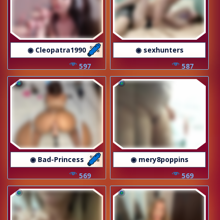
◉ Cleopatra1990
◉ sexhunters
597
587
◉ Bad-Princess
◉ mery8poppins
569
569