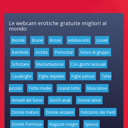
Le webcam erotiche gratuite migliori al
mondo:
Bionde
Brune
Rosse
Adolescenti
Liceali
Bambole
Incinta
Pornostar
Sesso di gruppo
Schizzare
Masturbazione
Con giochi sessuali
Casalinghe
Fighe depilate
Fighe pelose
Tette
piccole
Tette medie
Grandi tette
Muscolose
Amanti del fumo
Giochi anali
Donne latine
Donne mature
Donne anziane
Feticismo dei Piedi
Donne Formose
Ragazze magre
Spesso