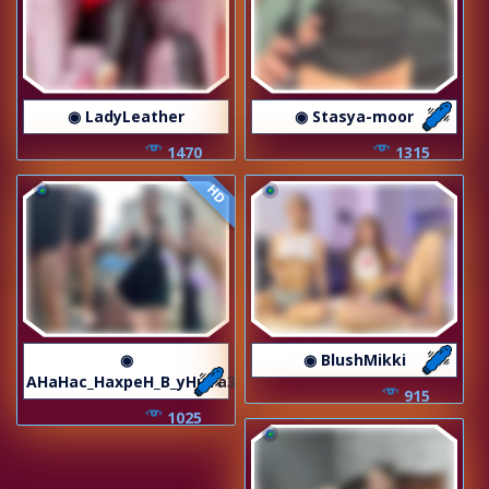
◉ LadyLeather
◉ Stasya-moor
1470
1315
HD
◉
◉ BlushMikki
AHaHac_HaxpeH_B_yHuTa3
915
1025