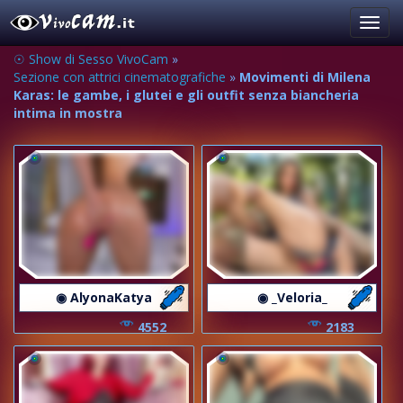
Toggl
navig
☉ Show di Sesso VivoCam
»
Sezione con attrici cinematografiche
»
Movimenti di Milena
Karas: le gambe, i glutei e gli outfit senza biancheria
intima in mostra
◉ AlyonaKatya
◉ _Veloria_
4552
2183