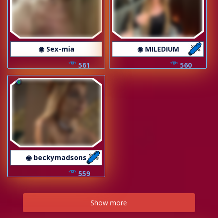
◉ Sex-mia
◉ MILEDIUM
561
560
◉ beckymadsons
559
Show more