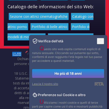
Catalogo delle informazioni del sito Web:
Sezione con attrici cinematografiche
Catalogo con
attrici porno
Portfolio di belle attrici
Portfolio di
modelli di moda volgari
Affascinanti star dello sport
Verifica dell'età
Q
uesto sito web ospita contenuti espliciti di
natura sessuale. Cliccando sul pulsante qui sotto,
confermi di aver raggiunto l'età legale nel tuo paese
Dichiarazione di non responsabilità: tutti i membri e le
per accedere a questi materiali.
persone che compaiono su questo sito hanno almeno 18
anni.
18 U.S.C. 2257 Record-Keeping Requirements Compliance
Ho più di 18 anni
Statement. Affaritaliani, prima di pubblicare foto, video o
testi da internet, compie tutte le opportune verifiche al fine
Lascia il nostro sito
di accertarne il libero regime di circolazione e non violare i
diritti di autore o altri diritti esclusivi di terzi. Per segnalare
Preferenze sui Cookie e altro
alla redazione eventuali errori nell'uso del materiale
U
riservato, scriveteci: provvederemo prontamente alla
tilizziamo i nostri cookie e quelli di terze
parti per capire come usi il sito e mostrarti pubblicità
rimozione del materiale lesivo di diritti di terzi.