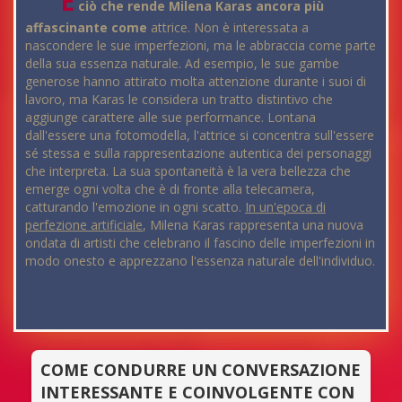
È
ciò che rende Milena Karas ancora più
affascinante come
attrice. Non è interessata a
nascondere le sue imperfezioni, ma le abbraccia come parte
della sua essenza naturale. Ad esempio, le sue gambe
generose hanno attirato molta attenzione durante i suoi di
lavoro, ma Karas le considera un tratto distintivo che
aggiunge carattere alle sue performance. Lontana
dall'essere una fotomodella, l'attrice si concentra sull'essere
sé stessa e sulla rappresentazione autentica dei personaggi
che interpreta. La sua spontaneità è la vera bellezza che
emerge ogni volta che è di fronte alla telecamera,
catturando l'emozione in ogni scatto.
In un'epoca di
perfezione artificiale
, Milena Karas rappresenta una nuova
ondata di artisti che celebrano il fascino delle imperfezioni in
modo onesto e apprezzano l'essenza naturale dell'individuo.
COME CONDURRE UN CONVERSAZIONE
INTERESSANTE E COINVOLGENTE CON