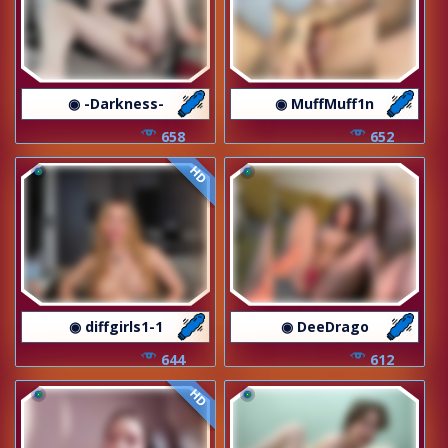
◉ -Darkness-
◉ MuffMuff1n
658
652
HD
◉ diffgirls1-1
◉ DeeDrago
644
612
HD