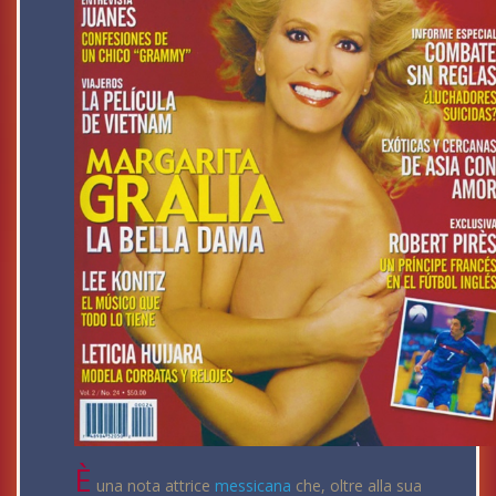
È
una nota attrice
messicana
che, oltre alla sua