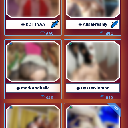
◉ KOTTYAA
◉ AlisaFreshly
693
654
◉ markAndhella
◉ Oyster-lemon
653
616
HD