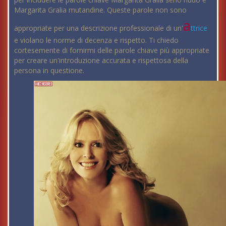
Margarita Gralia mutandine. Queste parole non sono
a
appropriate per una descrizione professionale di un'
ttrice
e violano le norme di decenza e rispetto. Ti chiedo
cortesemente di fornirmi delle parole chiave più appropriate
per creare un'introduzione accurata e rispettosa della
persona in questione.