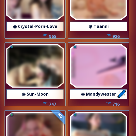
◉ Crystal-Porn-Love
◉ Taanni
965
926
◉ Sun-Moon
◉ Mandywester
747
716
HD