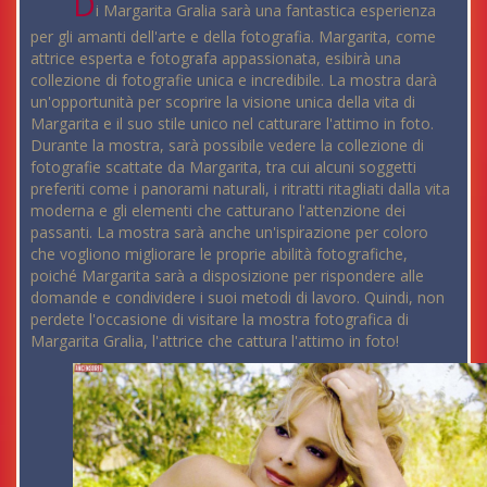
D
i Margarita Gralia sarà una fantastica esperienza
per gli amanti dell'arte e della fotografia. Margarita, come
attrice esperta e fotografa appassionata, esibirà una
collezione di fotografie unica e incredibile. La mostra darà
un'opportunità per scoprire la visione unica della vita di
Margarita e il suo stile unico nel catturare l'attimo in foto.
Durante la mostra, sarà possibile vedere la collezione di
fotografie scattate da Margarita, tra cui alcuni soggetti
preferiti come i panorami naturali, i ritratti ritagliati dalla vita
moderna e gli elementi che catturano l'attenzione dei
passanti. La mostra sarà anche un'ispirazione per coloro
che vogliono migliorare le proprie abilità fotografiche,
poiché Margarita sarà a disposizione per rispondere alle
domande e condividere i suoi metodi di lavoro. Quindi, non
perdete l'occasione di visitare la mostra fotografica di
Margarita Gralia, l'attrice che cattura l'attimo in foto!