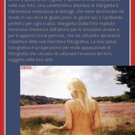
nelle sue foto. Una caratteristica distintiva di Margarita è
l'attenzione meticulosa ai dettagli, che viene dimostrata nel
modo in cui cerca le giuste pose, le giuste luci e l'ambiente
perfetto per ogni scatto. Margarita Gralia foto esplicite
mostrano l'interesse dell'attrice per le emozioni umane e
per il rapporto tra le persone, che ha catturato attraverso
l'obiettivo della sua macchina fotografica. La sua opera
fotografica è un'ispirazione per molti appassionati di
fotografia che cercano di catturare l'essenza dei loro
soggetti nella loro arte.