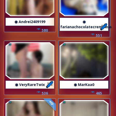
◉ Andrei2409199
◉
farianachocolatecrememia
580
551
◉ VeryRareTwix
◉ MarKaa0
536
465
HD