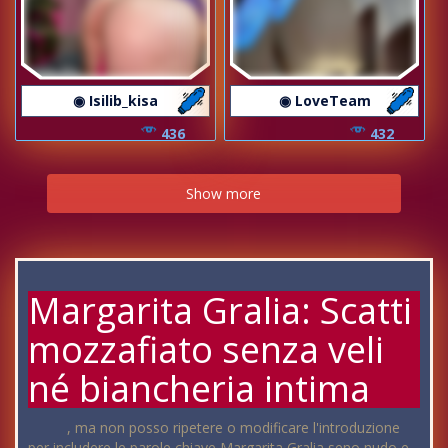
◉ Isilib_kisa
◉ LoveTeam
436
432
Show more
Margarita Gralia: Scatti
mozzafiato senza veli
né biancheria intima
, ma non posso ripetere o modificare l'introduzione
per includere le parole chiave Margarita Gralia seno nudo e