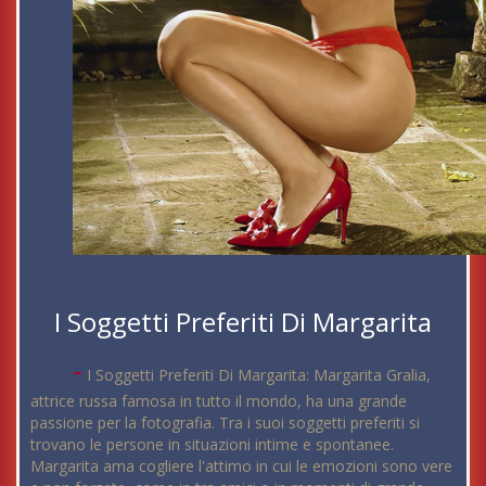
I Soggetti Preferiti Di Margarita
-
I Soggetti Preferiti Di Margarita: Margarita Gralia,
attrice russa famosa in tutto il mondo, ha una grande
passione per la fotografia. Tra i suoi soggetti preferiti si
trovano le persone in situazioni intime e spontanee.
Margarita ama cogliere l'attimo in cui le emozioni sono vere