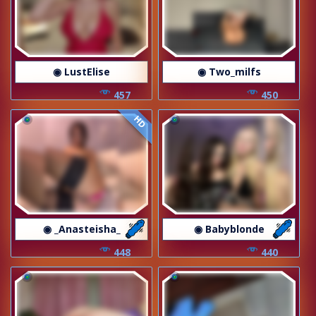
◉ LustElise
◉ Two_milfs
457
450
HD
◉ _Anasteisha_
◉ Babyblonde
448
440