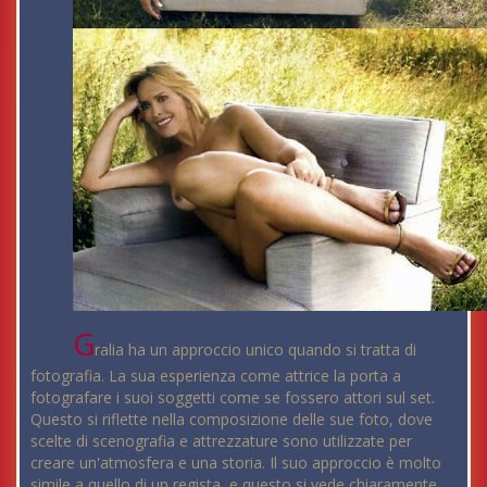
G
ralia ha un approccio unico quando si tratta di
fotografia. La sua esperienza come attrice la porta a
fotografare i suoi soggetti come se fossero attori sul set.
Questo si riflette nella composizione delle sue foto, dove
scelte di scenografia e attrezzature sono utilizzate per
creare un'atmosfera e una storia. Il suo approccio è molto
simile a quello di un regista, e questo si vede chiaramente