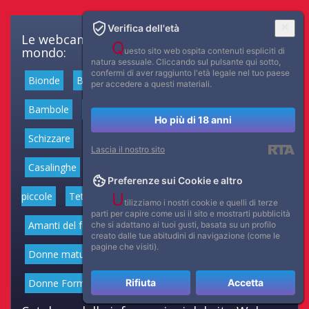
Verifica dell'età
Le webcam erotiche gratuite migliori al
Q
mondo:
uesto sito web ospita contenuti espliciti di
natura sessuale. Cliccando sul pulsante qui sotto,
confermi di aver raggiunto l'età legale nel tuo paese
Bionde
Brune
Rosse
Adolescenti
Liceali
per accedere a questi materiali.
Bambole
Incinta
Pornostar
Sesso di gruppo
Ho più di 18 anni
Schizzare
Masturbazione
Con giochi sessuali
Lascia il nostro sito
Casalinghe
Fighe depilate
Fighe pelose
Tette
Preferenze sui Cookie e altro
piccole
Tette medie
Grandi tette
Muscolose
U
tilizziamo i nostri cookie e quelli di terze
parti per capire come usi il sito e mostrarti pubblicità
Amanti del fumo
Giochi anali
Donne latine
che si adattano ai tuoi gusti, basata su un profilo
creato dalle tue abitudini di navigazione (come le
pagine che visiti).
Donne mature
Donne anziane
Feticismo dei Piedi
Donne Formose
Ragazze magre
Spesso
Rifiuta
Accetta