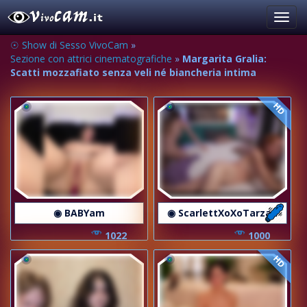
Toggl
navig
☉ Show di Sesso VivoCam
»
Sezione con attrici cinematografiche
»
Margarita Gralia:
Scatti mozzafiato senza veli né biancheria intima
HD
◉ BABYam
◉ ScarlettXoXoTarzan
1022
1000
HD