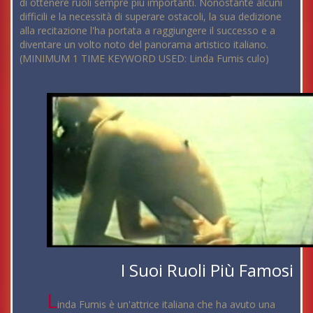
di ottenere ruoli sempre più importanti. Nonostante alcuni
difficili e la necessità di superare ostacoli, la sua dedizione
alla recitazione l'ha portata a raggiungere il successo e a
diventare un volto noto del panorama artistico italiano.
(MINIMUM 1 TIME KEYWORD USED: Linda Fumis culo)
I Suoi Ruoli Più Famosi
L
inda Fumis è un'attrice italiana che ha avuto una