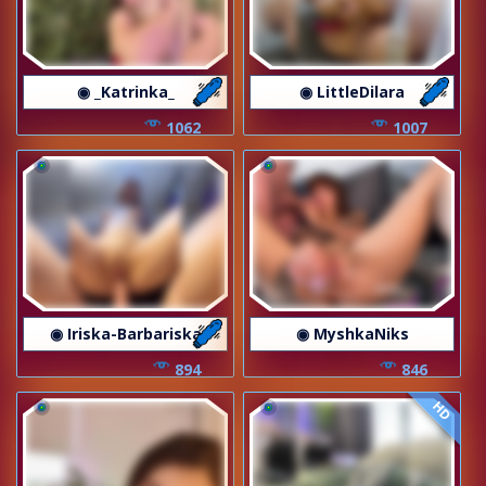
◉ _Katrinka_
◉ LittleDilara
1062
1007
◉ Iriska-Barbariska
◉ MyshkaNiks
894
846
HD