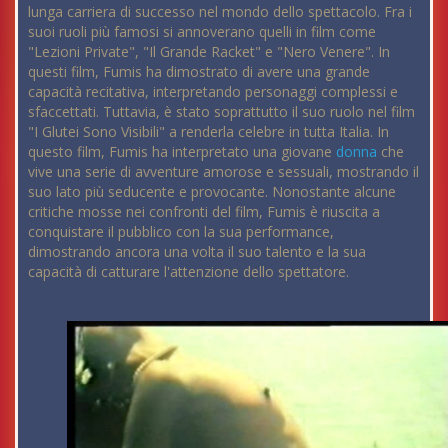
lunga carriera di successo nel mondo dello spettacolo. Fra i
suoi ruoli più famosi si annoverano quelli in film come
"Lezioni Private", "Il Grande Racket" e "Nero Venere". In
questi film, Fumis ha dimostrato di avere una grande
capacità recitativa, interpretando personaggi complessi e
sfaccettati. Tuttavia, è stato soprattutto il suo ruolo nel film
"I Glutei Sono Visibili" a renderla celebre in tutta Italia. In
questo film, Fumis ha interpretato una giovane
donna
che
vive una serie di avventure amorose e sessuali, mostrando il
suo lato più seducente e provocante. Nonostante alcune
critiche mosse nei confronti del film, Fumis è riuscita a
conquistare il pubblico con la sua performance,
dimostrando ancora una volta il suo talento e la sua
capacità di catturare l'attenzione dello spettatore.