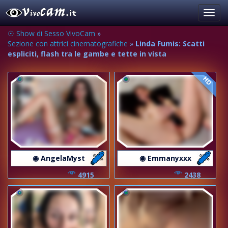
Toggl
navig
☉ Show di Sesso VivoCam
»
Sezione con attrici cinematografiche
»
Linda Fumis: Scatti
espliciti, flash tra le gambe e tette in vista
HD
◉ AngelaMyst
◉ Emmanyxxx
4915
2438