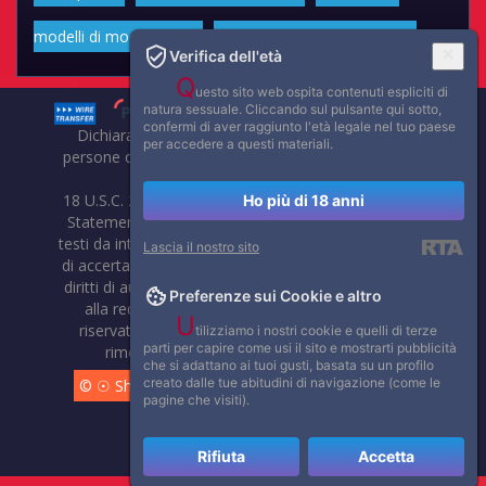
modelli di moda volgari
Affascinanti star dello sport
Verifica dell'età
Q
uesto sito web ospita contenuti espliciti di
natura sessuale. Cliccando sul pulsante qui sotto,
confermi di aver raggiunto l'età legale nel tuo paese
Dichiarazione di non responsabilità: tutti i membri e le
per accedere a questi materiali.
persone che compaiono su questo sito hanno almeno 18
anni.
18 U.S.C. 2257 Record-Keeping Requirements Compliance
Ho più di 18 anni
Statement. Affaritaliani, prima di pubblicare foto, video o
testi da internet, compie tutte le opportune verifiche al fine
Lascia il nostro sito
di accertarne il libero regime di circolazione e non violare i
diritti di autore o altri diritti esclusivi di terzi. Per segnalare
Preferenze sui Cookie e altro
alla redazione eventuali errori nell'uso del materiale
U
riservato, scriveteci: provvederemo prontamente alla
tilizziamo i nostri cookie e quelli di terze
parti per capire come usi il sito e mostrarti pubblicità
rimozione del materiale lesivo di diritti di terzi.
che si adattano ai tuoi gusti, basata su un profilo
creato dalle tue abitudini di navigazione (come le
© ☉ Show di Sesso VivoCam. 2014 - 2026. Tutti i diritti
pagine che visiti).
riservati.
Rifiuta
Accetta