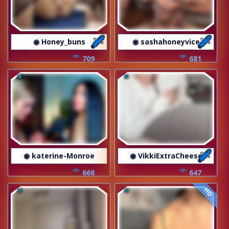
◉ Honey_buns
◉ sashahoneyvice
709
681
◉ katerine-Monroe
◉ VikkiExtraCheese
668
647
HD