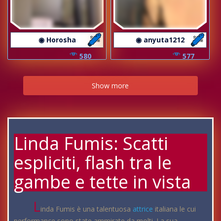
◉ Horosha
◉ anyuta1212
580
577
Show more
Linda Fumis: Scatti
espliciti, flash tra le
gambe e tette in vista
L
inda Fumis è una talentuosa
attrice
italiana le cui
performance sono state ammirate da molti. La sua