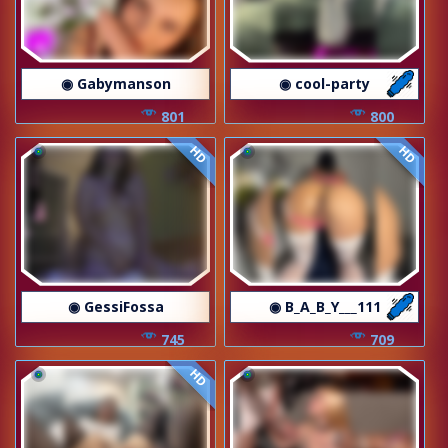
◉ Gabymanson
◉ cool-party
801
800
HD
HD
◉ GessiFossa
◉ B_A_B_Y___111
745
709
HD