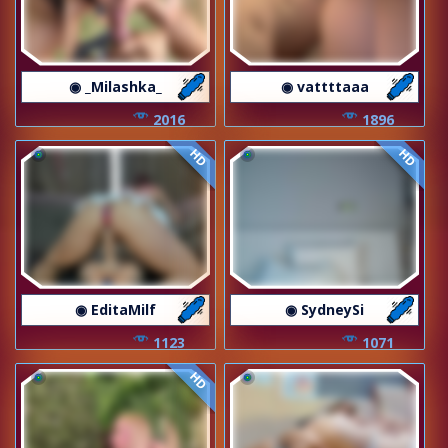
◉ _Milashka_
◉ vattttaaa
2016
1896
HD
HD
◉ EditaMilf
◉ SydneySi
1123
1071
HD