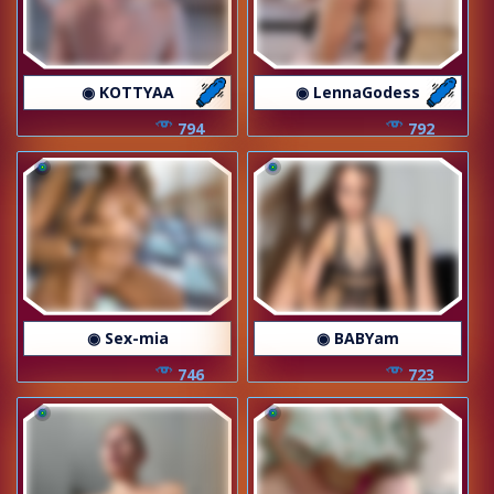
◉ KOTTYAA
◉ LennaGodess
794
792
◉ Sex-mia
◉ BABYam
746
723