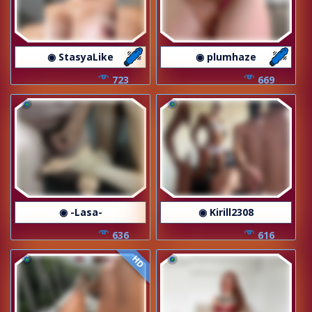
◉ StasyaLike
◉ plumhaze
723
669
◉ -Lasa-
◉ Kirill2308
636
616
HD