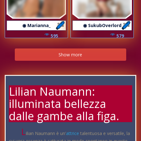
◉ Marianna_
◉ SukubOverlord
595
579
Show more
Lilian Naumann:
illuminata bellezza
dalle gambe alla figa.
L
ilian Naumann è un'
attrice
talentuosa e versatile, la
cui vera essenza è catturata in modo spontaneo in queste