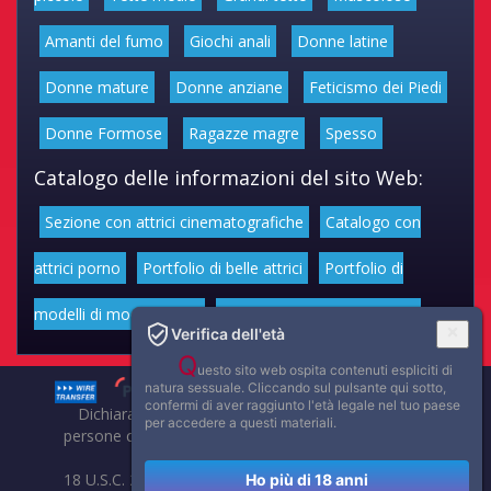
Amanti del fumo
Giochi anali
Donne latine
Donne mature
Donne anziane
Feticismo dei Piedi
Donne Formose
Ragazze magre
Spesso
Catalogo delle informazioni del sito Web:
Sezione con attrici cinematografiche
Catalogo con
attrici porno
Portfolio di belle attrici
Portfolio di
modelli di moda volgari
Affascinanti star dello sport
Verifica dell'età
Q
uesto sito web ospita contenuti espliciti di
natura sessuale. Cliccando sul pulsante qui sotto,
confermi di aver raggiunto l'età legale nel tuo paese
Dichiarazione di non responsabilità: tutti i membri e le
per accedere a questi materiali.
persone che compaiono su questo sito hanno almeno 18
anni.
18 U.S.C. 2257 Record-Keeping Requirements Compliance
Ho più di 18 anni