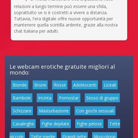
relazioni a lungo termine può essere una sfida,
soprattutto se si è costretti a vivere a distanza.
Tuttavia, l'era digitale offre nuove opportunità per
mantenere quella scintilla ardente, grazie alla nostra
chat italiana per adulti.
Le webcam erotiche gratuite migliori al
mondo:
Bionde
Brune
Rosse
Adolescenti
Liceali
Bambole
Incinta
Pornostar
Sesso di gruppo
Schizzare
Masturbazione
Con giochi sessuali
Casalinghe
Fighe depilate
Fighe pelose
Tette
piccole
Tette medie
Grandi tette
Muscolose