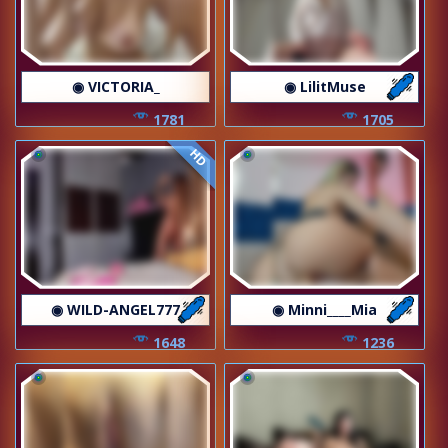
◉ VICTORIA_
◉ LilitMuse
1781
1705
HD
◉ WILD-ANGEL777
◉ Minni____Mia
1648
1236