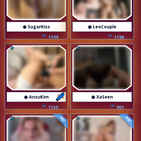
◉ SugarKiss
◉ LeoCouple
1199
1196
◉ AnzuKim
◉ XaSeen
1155
901
HD
HD