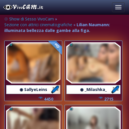
Toggl
navig
☉ Show di Sesso VivoCam
»
Sezione con attrici cinematografiche
»
Lilian Naumann:
illuminata bellezza dalle gambe alla figa.
HD
◉ SallyeLeins
◉ _Milashka_
4450
2715