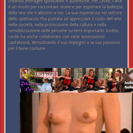
creando immagini spontanee e autentiche. Per Leslie, l'arte
è un modo per raccontare storie e per esplorare la bellezza
della vita che è attorno a noi. La sua esperienza nel settore
dello spettacolo l'ha portata ad apprezzare il ruolo dell'arte
nella società, nella promozione della cultura e nella
sensibilizzazione delle persone su temi importanti. Inoltre,
Leslie ha anche collaborato con varie associazioni
caritatevoli, dimostrando il suo impegno e la sua passione
per il bene comune.