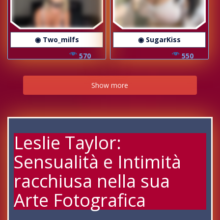
◉ Two_milfs
◉ SugarKiss
570
550
Show more
Leslie Taylor:
Sensualità e Intimità
racchiusa nella sua
Arte Fotografica