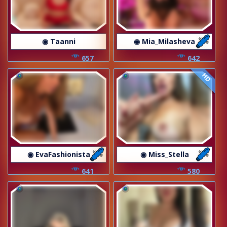
◉ Taanni
◉ Mia_Milasheva
657
642
HD
◉ EvaFashionista
◉ Miss_Stella
641
580