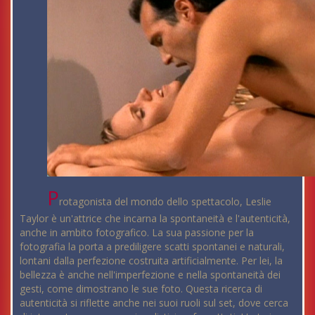
P
rotagonista del mondo dello spettacolo, Leslie
Taylor è un'attrice che incarna la spontaneità e l'autenticità,
anche in ambito fotografico. La sua passione per la
fotografia la porta a prediligere scatti spontanei e naturali,
lontani dalla perfezione costruita artificialmente. Per lei, la
bellezza è anche nell'imperfezione e nella spontaneità dei
gesti, come dimostrano le sue foto. Questa ricerca di
autenticità si riflette anche nei suoi ruoli sul set, dove cerca