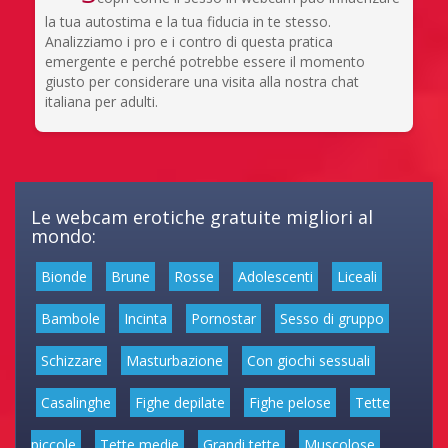
la tua autostima e la tua fiducia in te stesso.
Analizziamo i pro e i contro di questa pratica
emergente e perché potrebbe essere il momento
giusto per considerare una visita alla nostra chat
italiana per adulti.
Le webcam erotiche gratuite migliori al
mondo:
Bionde
Brune
Rosse
Adolescenti
Liceali
Bambole
Incinta
Pornostar
Sesso di gruppo
Schizzare
Masturbazione
Con giochi sessuali
Casalinghe
Fighe depilate
Fighe pelose
Tette
piccole
Tette medie
Grandi tette
Muscolose