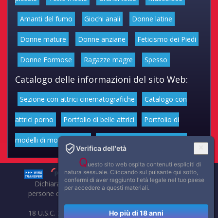
Amanti del fumo
Giochi anali
Donne latine
Donne mature
Donne anziane
Feticismo dei Piedi
Donne Formose
Ragazze magre
Spesso
Catalogo delle informazioni del sito Web:
Sezione con attrici cinematografiche
Catalogo con
attrici porno
Portfolio di belle attrici
Portfolio di
modelli di moda volgari
Affascinanti star dello sport
Verifica dell'età
Q
uesto sito web ospita contenuti espliciti di
natura sessuale. Cliccando sul pulsante qui sotto,
confermi di aver raggiunto l'età legale nel tuo paese
Dichiarazione di non responsabilità: tutti i membri e le
per accedere a questi materiali.
persone che compaiono su questo sito hanno almeno 18
anni.
18 U.S.C. 2257 Record-Keeping Requirements Compliance
Ho più di 18 anni