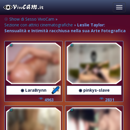
Toggl
navig
☉ Show di Sesso VivoCam
»
Sezione con attrici cinematografiche
»
Leslie Taylor:
Sensualità e Intimità racchiusa nella sua Arte Fotografica
◉ LaraBrynn
◉ pinkys-slave
4963
2831