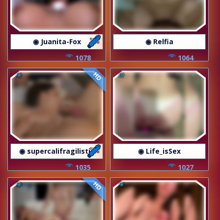
◉ Juanita-Fox
◉ Relfia
1078
1064
HD
◉ supercalifragilistic
◉ Life_isSex
1035
1027
HD