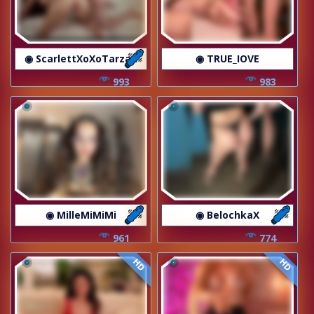
◉ ScarlettXoXoTarzan
◉ TRUE_IOVE
993
983
◉ MilleMiMiMi
◉ BelochkaX
961
774
HD
HD