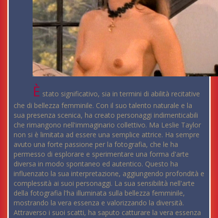
È
stato significativo, sia in termini di abilità recitative
che di bellezza femminile. Con il suo talento naturale e la
sua presenza scenica, ha creato personaggi indimenticabili
che rimangono nell'immaginario collettivo. Ma Leslie Taylor
non si è limitata ad essere una semplice attrice. Ha sempre
avuto una forte passione per la fotografia, che le ha
permesso di esplorare e sperimentare una forma d'arte
diversa in modo spontaneo ed autentico. Questo ha
influenzato la sua interpretazione, aggiungendo profondità e
complessità ai suoi personaggi. La sua sensibilità nell'arte
della fotografia l'ha illuminata sulla bellezza femminile,
mostrando la vera essenza e valorizzando la diversità.
Attraverso i suoi scatti, ha saputo catturare la vera essenza