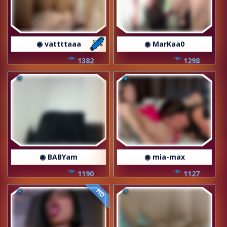
◉ vattttaaa
◉ MarKaa0
1382
1298
◉ BABYam
◉ mia-max
1190
1127
HD