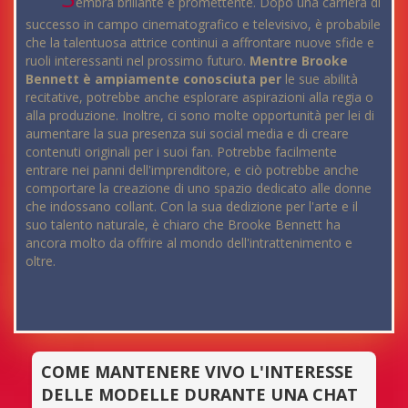
embra brillante e promettente. Dopo una carriera di
successo in campo cinematografico e televisivo, è probabile
che la talentuosa attrice continui a affrontare nuove sfide e
ruoli interessanti nel prossimo futuro.
Mentre Brooke
Bennett è ampiamente conosciuta per
le sue abilità
recitative, potrebbe anche esplorare aspirazioni alla regia o
alla produzione. Inoltre, ci sono molte opportunità per lei di
aumentare la sua presenza sui social media e di creare
contenuti originali per i suoi fan. Potrebbe facilmente
entrare nei panni dell'imprenditore, e ciò potrebbe anche
comportare la creazione di uno spazio dedicato alle donne
che indossano collant. Con la sua dedizione per l'arte e il
suo talento naturale, è chiaro che Brooke Bennett ha
ancora molto da offrire al mondo dell'intrattenimento e
oltre.
COME MANTENERE VIVO L'INTERESSE
DELLE MODELLE DURANTE UNA CHAT