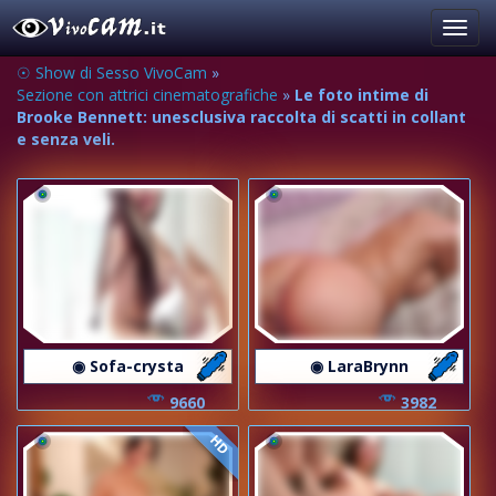
Toggl
navig
☉ Show di Sesso VivoCam
»
Sezione con attrici cinematografiche
»
Le foto intime di
Brooke Bennett: unesclusiva raccolta di scatti in collant
e senza veli.
◉ Sofa-crysta
◉ LaraBrynn
9660
3982
HD