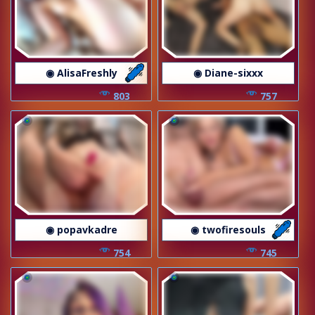
◉ AlisaFreshly
◉ Diane-sixxx
803
757
◉ popavkadre
◉ twofiresouls
754
745