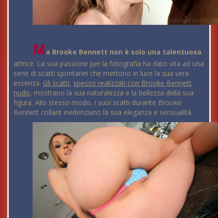
M
a Brooke Bennett non è solo una talentuosa
attrice. La sua passione per la fotografia ha dato vita ad una
serie di scatti spontanei che mettono in luce la sua vera
essenza.
Gli scatti
,
spesso realizzati con Brooke Bennett
nudo
, mostrano la sua naturalezza e la bellezza della sua
figura. Allo stesso modo, i suoi scatti durante Brooke
Bennett collant evidenziano la sua eleganza e sensualità.