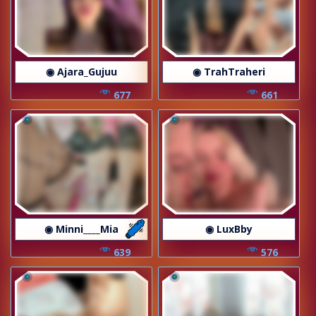
◉ Ajara_Gujuu
◉ TrahTraheri
677
661
◉ Minni____Mia
◉ LuxBby
639
576