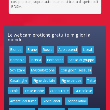
così popolari, soprattutto quando si tratta di spettacoli
BDSM.
Le webcam erotiche gratuite migliori al
mondo:
Bionde
Brune
Rosse
Adolescenti
Liceali
Bambole
Incinta
Pornostar
Sesso di gruppo
Schizzare
Masturbazione
Con giochi sessuali
Casalinghe
Fighe depilate
Fighe pelose
Tette
piccole
Tette medie
Grandi tette
Muscolose
Amanti del fumo
Giochi anali
Donne latine