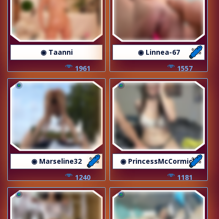
◉ Taanni
◉ Linnea-67
1961
1557
◉ Marseline32
◉ PrincessMcCormick
1240
1181