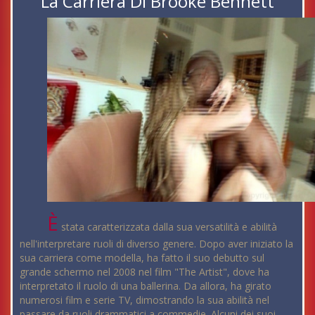
La Carriera Di Brooke Bennett
È
stata caratterizzata dalla sua versatilità e abilità
nell'interpretare ruoli di diverso genere. Dopo aver iniziato la
sua carriera come modella, ha fatto il suo debutto sul
grande schermo nel 2008 nel film "The Artist", dove ha
interpretato il ruolo di una ballerina. Da allora, ha girato
numerosi film e serie TV, dimostrando la sua abilità nel
passare da ruoli drammatici a commedie. Alcuni dei suoi