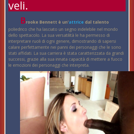
veli.
B
rooke Bennett è un'
attrice
dal talento
poliedrico che ha lasciato un segno indelebile nel mondo
dello spettacolo. La sua versatilità le ha permesso di
interpretare ruoli di ogni genere, dimostrando di sapersi
calare perfettamente nei panni dei personaggi che le sono
stati affidati. La sua carriera è stata caratterizzata da grandi
successi, grazie alla sua innata capacità di mettere a fuoco
le emozioni dei personaggi che interpreta.