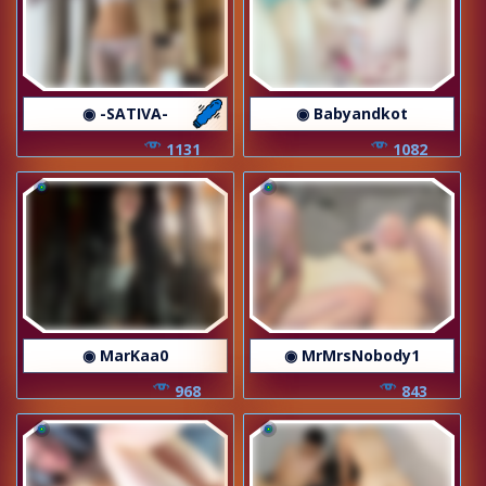
◉ -SATIVA-
◉ Babyandkot
1131
1082
◉ MarKaa0
◉ MrMrsNobody1
968
843