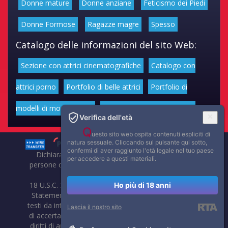
Donne mature
Donne anziane
Feticismo dei Piedi
Donne Formose
Ragazze magre
Spesso
Catalogo delle informazioni del sito Web:
Sezione con attrici cinematografiche
Catalogo con
attrici porno
Portfolio di belle attrici
Portfolio di
modelli di moda volgari
Affascinanti star dello sport
Verifica dell'età
Q
uesto sito web ospita contenuti espliciti di
natura sessuale. Cliccando sul pulsante qui sotto,
confermi di aver raggiunto l'età legale nel tuo paese
Dichiarazione di non responsabilità: tutti i membri e le
per accedere a questi materiali.
persone che compaiono su questo sito hanno almeno 18
anni.
18 U.S.C. 2257 Record-Keeping Requirements Compliance
Ho più di 18 anni
Statement. Affaritaliani, prima di pubblicare foto, video o
testi da internet, compie tutte le opportune verifiche al fine
Lascia il nostro sito
di accertarne il libero regime di circolazione e non violare i
diritti di autore o altri diritti esclusivi di terzi. Per segnalare