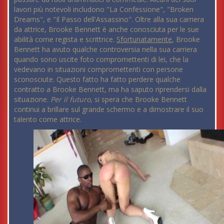
lavori più notevoli includono "La Confessione", "Broken
Dreams", e "Il Passo dell'Assassino". Oltre alla sua carriera
da attrice, Brooke Bennett è anche conosciuta per le sue
abilità come regista e scrittrice.
Sfortunatamente
, Brooke
Bennett ha avuto qualche controversia nella sua carriera
quando sono uscite foto compromettenti di lei, che la
vedevano in situazioni compromettenti con persone
sconosciute. Questo fatto ha fatto perdere qualche
contratto a Brooke Bennett, ma ha saputo riprendersi dalla
situazione.
Per il futuro
, si spera che Brooke Bennett
continui a brillare sul grande schermo e a dimostrare il suo
talento come attrice.