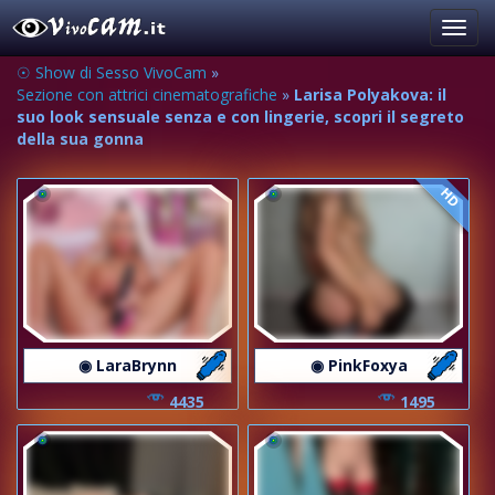
Toggl
navig
☉ Show di Sesso VivoCam
»
Sezione con attrici cinematografiche
»
Larisa Polyakova: il
suo look sensuale senza e con lingerie, scopri il segreto
della sua gonna
HD
◉ LaraBrynn
◉ PinkFoxya
4435
1495