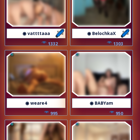
◉ vattttaaa
◉ BelochkaX
1332
1303
◉ weare4
◉ BABYam
995
950