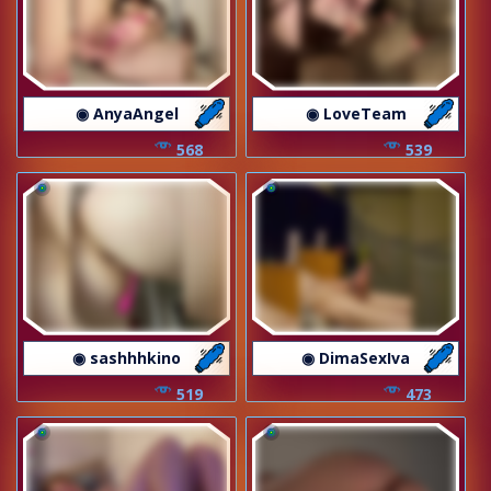
◉ AnyaAngel
◉ LoveTeam
568
539
◉ sashhhkino
◉ DimaSexIva
519
473