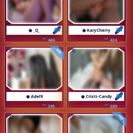
◉ _Q_
◉ KaryCherry
466
434
HD
◉ Adel9
◉ Cristi-Candy
395
389
HD