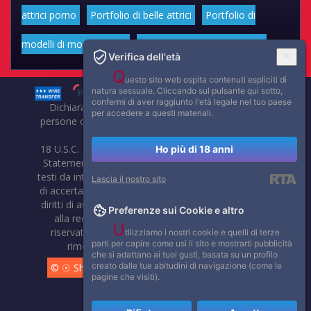
attrici porno
Portfolio di belle attrici
Portfolio di
modelli di moda volgari
Affascinanti star dello sport
Verifica dell'età
Q
uesto sito web ospita contenuti espliciti di
natura sessuale. Cliccando sul pulsante qui sotto,
confermi di aver raggiunto l'età legale nel tuo paese
Dichiarazione di non responsabilità: tutti i membri e le
per accedere a questi materiali.
persone che compaiono su questo sito hanno almeno 18
anni.
18 U.S.C. 2257 Record-Keeping Requirements Compliance
Ho più di 18 anni
Statement. Affaritaliani, prima di pubblicare foto, video o
testi da internet, compie tutte le opportune verifiche al fine
Lascia il nostro sito
di accertarne il libero regime di circolazione e non violare i
diritti di autore o altri diritti esclusivi di terzi. Per segnalare
Preferenze sui Cookie e altro
alla redazione eventuali errori nell'uso del materiale
U
riservato, scriveteci: provvederemo prontamente alla
tilizziamo i nostri cookie e quelli di terze
parti per capire come usi il sito e mostrarti pubblicità
rimozione del materiale lesivo di diritti di terzi.
che si adattano ai tuoi gusti, basata su un profilo
creato dalle tue abitudini di navigazione (come le
© ☉ Show di Sesso VivoCam. 2014 - 2026. Tutti i diritti
pagine che visiti).
riservati.