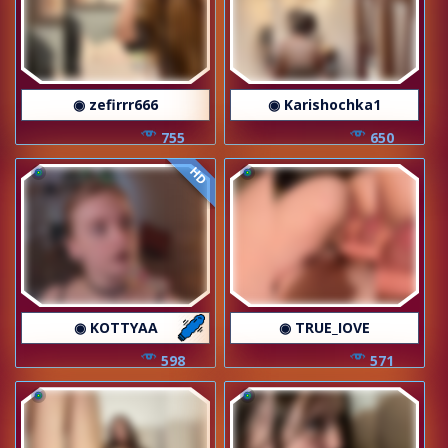
◉ zefirrr666
◉ Karishochka1
755
650
HD
◉ KOTTYAA
◉ TRUE_IOVE
598
571