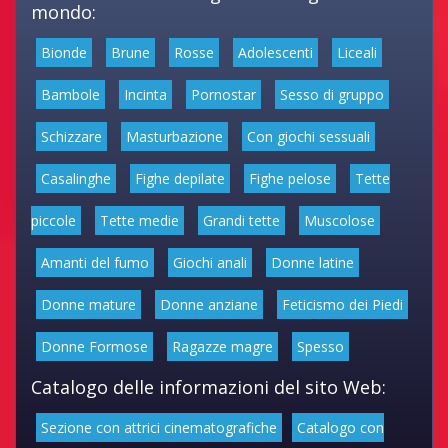
mondo:
Bionde
Brune
Rosse
Adolescenti
Liceali
Bambole
Incinta
Pornostar
Sesso di gruppo
Schizzare
Masturbazione
Con giochi sessuali
Casalinghe
Fighe depilate
Fighe pelose
Tette
piccole
Tette medie
Grandi tette
Muscolose
Amanti del fumo
Giochi anali
Donne latine
Donne mature
Donne anziane
Feticismo dei Piedi
Donne Formose
Ragazze magre
Spesso
Catalogo delle informazioni del sito Web:
Sezione con attrici cinematografiche
Catalogo con