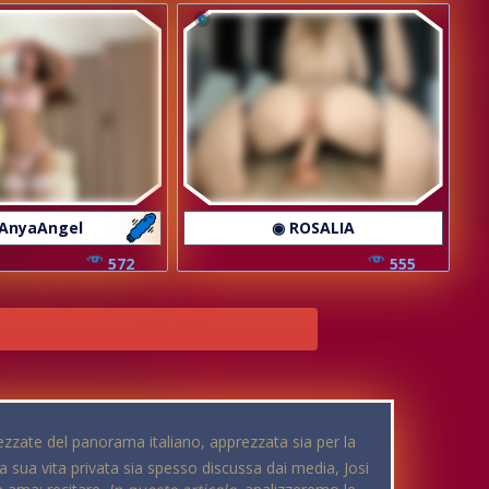
AnyaAngel
◉ ROSALIA
572
555
rezzate del panorama italiano, apprezzata sia per la
a sua vita privata sia spesso discussa dai media, Josi