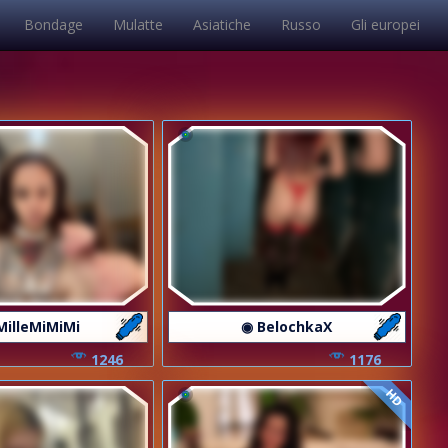
Bondage
Mulatte
Asiatiche
Russo
Gli europei
MilleMiMiMi
◉ BelochkaX
1246
1176
HD