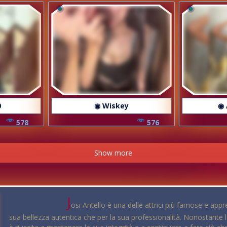
0
◉ Wiskey
◉ 
578
576
Show more
J
osi Antello è una delle attrici più famose e app
sua bellezza autentica che per la sua professionalità. Nonostante l