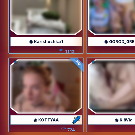
◉ Karishochka1
◉ GOROD_GRE
1112
HD
◉ KOTTYAA
◉ Ki8Via
724