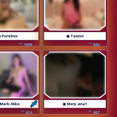
 PureDuo
◉ Taanni
1009
892
 Mark-Nika
◉ Mary-ana1
619
607