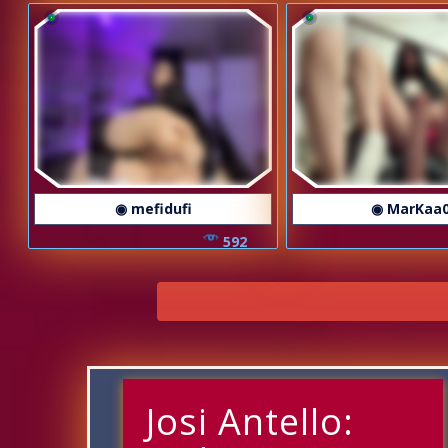
◉ mefidufi
◉ MarKaa
592
Josi Antello: