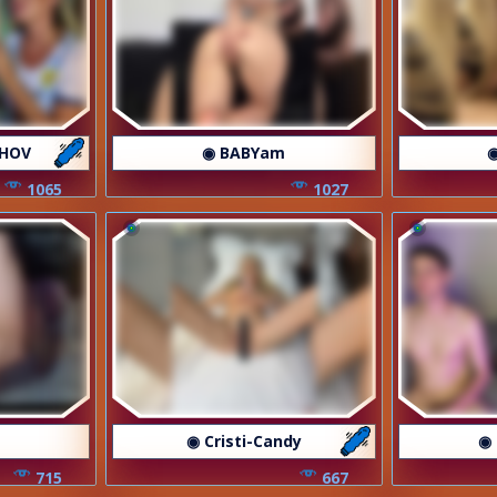
HOV
◉ BABYam
◉
1065
1027
◉ Cristi-Candy
◉
715
667