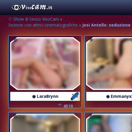
☉ Show di Sesso VivoCam
»
Sezione con attrici cinematografiche
»
Josi Antello: seduzione
◉ LaraBrynn
◉ Emmanyx
4510