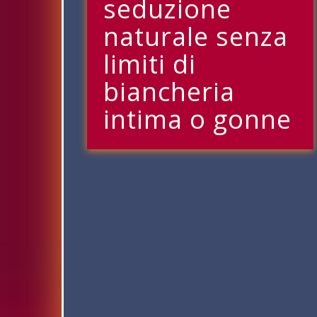
seduzione
naturale senza
limiti di
biancheria
intima o gonne