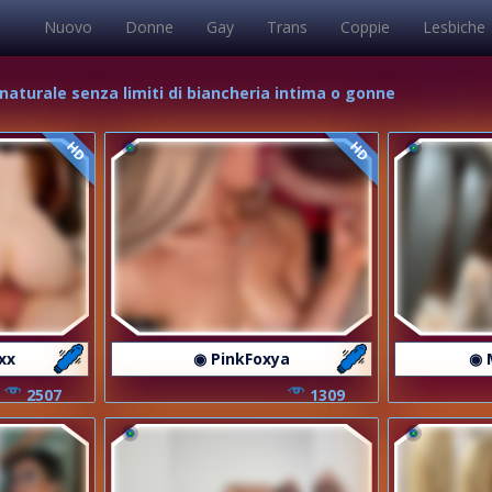
Nuovo
Donne
Gay
Trans
Coppie
Lesbiche
 naturale senza limiti di biancheria intima o gonne
HD
HD
xx
◉ PinkFoxya
◉ 
2507
1309