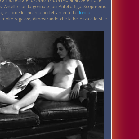
e ama: recitare.
In questo articolo
, analizzeremo le
Josi Antello con la gonna e Josi Antello figa. Scopriremo
lità, e come lei incarna perfettamente la
donna
er molte ragazze, dimostrando che la bellezza e lo stile