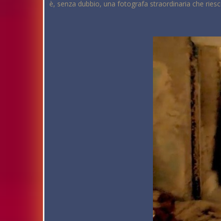
è, senza dubbio, una fotografa straordinaria che ries