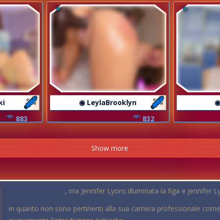
ki
◉ LeylaBrooklyn
◉
883
832
Show more
, ma Jennifer Lyons illuminata la figa e Jennifer
in quanto non sono pertinenti alla sua carriera professionale com