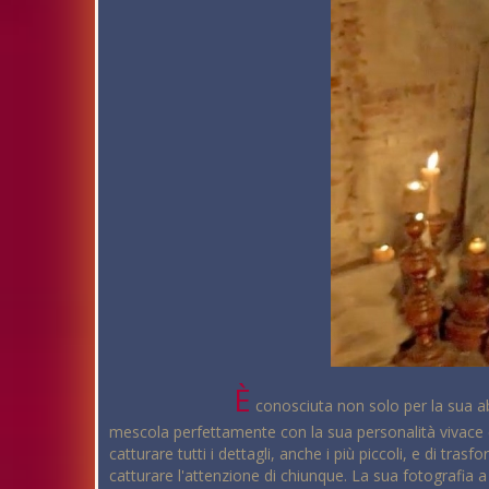
È
conosciuta non solo per la sua abil
mescola perfettamente con la sua personalità vivace e 
catturare tutti i dettagli, anche i più piccoli, e di tra
catturare l'attenzione di chiunque. La sua fotografia a