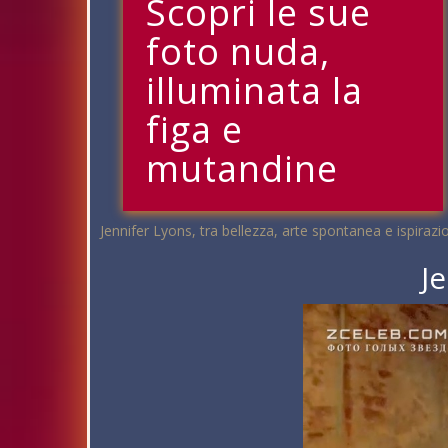
Scopri le sue
foto nuda,
illuminata la
figa e
mutandine
Jennifer Lyons, tra bellezza, arte spontanea e ispirazi
J