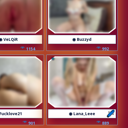
◉ VeLQiR
◉ Buzzyd
1154
992
Fucklove21
◉ Lana_Leee
901
889