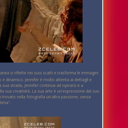
nea si riflette nei suoi scatti e trasforma le immagini
o e dinamico. Jennifer è molto attenta ai dettagli e
 sua strada, Jennifer continua ad ispirarsi e a
lla sua creatività. La sua arte è un'espressione del suo
ha trovato nella fotografia un'altra passione, senza
tima".