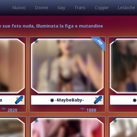
Nuovo
Donne
Gay
Trans
Coppie
Lesbiche
le sue foto nuda, illuminata la figa e mutandine
HD
a
◉ -MaybeBaby-
◉
2820
1888