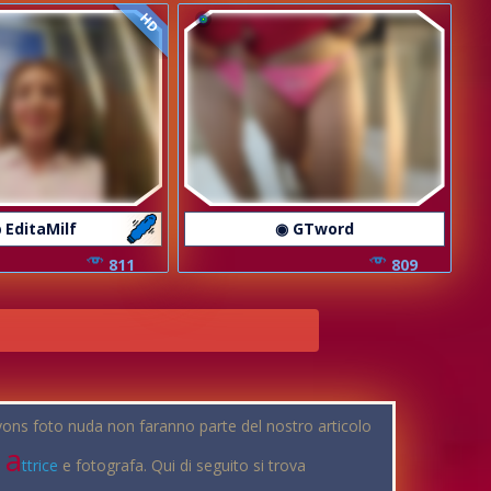
HD
 EditaMilf
◉ GTword
811
809
 Lyons foto nuda non faranno parte del nostro articolo
a
e
ttrice
e fotografa. Qui di seguito si trova