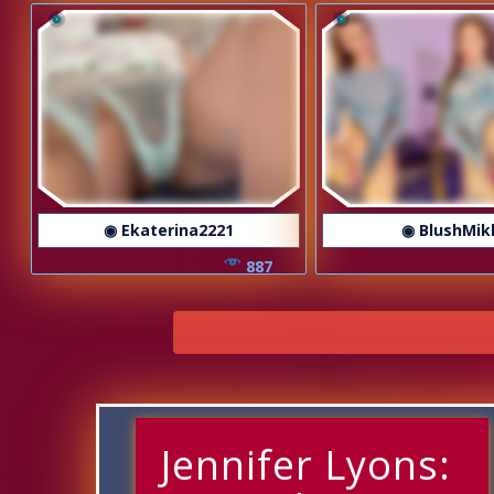
◉ Ekaterina2221
◉ BlushMik
887
Jennifer Lyons: