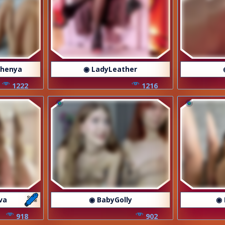
Zhenya
◉ LadyLeather
1222
1216
va
◉ BabyGolly
◉ 
918
902