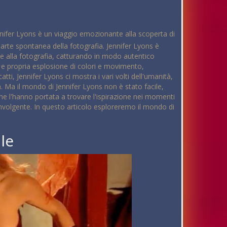
nnifer Lyons è un viaggio emozionante alla scoperta di
arte spontanea della fotografia. Jennifer Lyons è
one alla fotografia, catturando in modo autentico
a e propria esplosione di colori e movimento,
atti, Jennifer Lyons ci mostra i vari volti dell'umanità,
 Ma il mondo di Jennifer Lyons non è stato facile,
e l'hanno portata a trovare l'ispirazione nei momenti
coinvolgente. In questo articolo esploreremo il mondo di
le