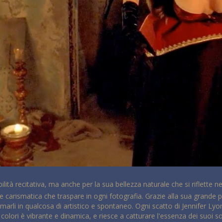
ità recitativa, ma anche per la sua bellezza naturale che si riflette ne
carismatica che traspare in ogni fotografia. Grazie alla sua grande pa
sformarli in qualcosa di artistico e spontaneo. Ogni scatto di Jennifer Ly
 colori è vibrante e dinamica, e riesce a catturare l'essenza dei suoi 