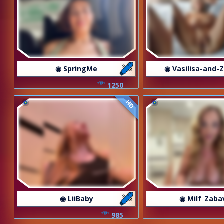
◉ SpringMe
◉ Vasilisa-and-
1250
HD
◉ LiiBaby
◉ Milf_Zaba
985