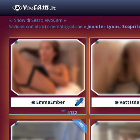
☉ Show di Sesso VivoCam
»
Sezione con attrici cinematografiche
»
Jennifer Lyons: Scopri 
◉ EmmaEmber
◉ vattttaa
4132
HD