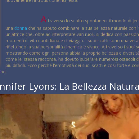
nuovamente l'introduzione richiesta:
A
ttraverso lo scatto spontaneo: il mondo di Je
una
donna
che ha saputo combinare la sua bellezza naturale con l'
un'attrice che, oltre ad interpretare vari ruoli, si dedica con passi
momenti di vita quotidiana e di viaggio. I suoi scatti sono una ver
riflettendo la sua personalità dinamica e vivace. Attraverso i suoi sc
mostrando come ogni persona abbia la propria bellezza e diversità.
come lei stessa racconta, ha dovuto superare numerosi ostacoli ch
più difficili. Ecco perché l'emotività dei suoi scatti è così forte e 
one.
ennifer Lyons: La Bellezza Natura