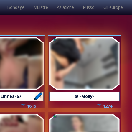
Bondage
Mulatte
Asiatiche
Russo
Gli europei
 Linnea-67
◉ -Molly-
1615
1274