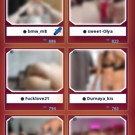
◉ bmw_m8
◉ sweet-Olya
886
823
◉ Fucklove21
◉ Durnaya_kis
794
763