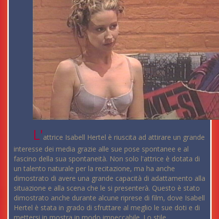
L'
attrice Isabell Hertel è riuscita ad attirare un grande
interesse dei media grazie alle sue pose spontanee e al
fascino della sua spontaneità. Non solo l'attrice è dotata di
un talento naturale per la recitazione, ma ha anche
dimostrato di avere una grande capacità di adattamento alla
situazione e alla scena che le si presenterà. Questo è stato
dimostrato anche durante alcune riprese di film, dove Isabell
Hertel è stata in grado di sfruttare al meglio le sue doti e di
mettersi in mostra in modo impeccabile. Lo stile