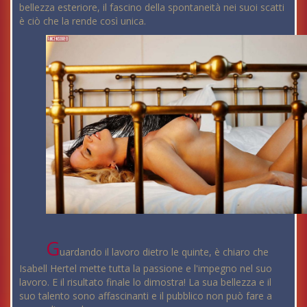
bellezza esteriore, il fascino della spontaneità nei suoi scatti
è ciò che la rende così unica.
G
uardando il lavoro dietro le quinte, è chiaro che
Isabell Hertel mette tutta la passione e l'impegno nel suo
lavoro. E il risultato finale lo dimostra! La sua bellezza e il
suo talento sono affascinanti e il pubblico non può fare a