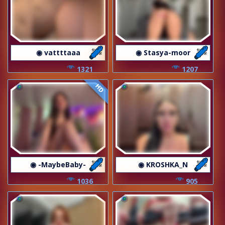
◉ vattttaaa
◉ Stasya-moor
1321
1207
HD
◉ -MaybeBaby-
◉ KROSHKA_N
1036
905