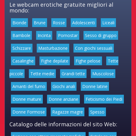
Le webcam erotiche gratuite migliori al
mondo:
Bionde
Brune
Rosse
Adolescenti
Liceali
Bambole
Incinta
Pornostar
Sesso di gruppo
Schizzare
Masturbazione
Con giochi sessuali
Casalinghe
Fighe depilate
Fighe pelose
Tette
piccole
Tette medie
Grandi tette
Muscolose
Amanti del fumo
Giochi anali
Donne latine
Donne mature
Donne anziane
Feticismo dei Piedi
Donne Formose
Ragazze magre
Spesso
Catalogo delle informazioni del sito Web: