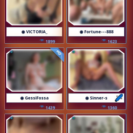
◉ VICTORIA_
◉ Fortune---888
1899
1623
HD
◉ GessiFossa
◉ Sinner-s
1439
1360