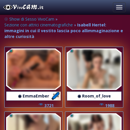
Toggl
navig
☉ Show di Sesso VivoCam
»
Sezione con attrici cinematografiche
»
Isabell Hertel:
immagini in cui il vestito lascia poco allimmaginazione e
altre curiosità
◉ EmmaEmber
◉ Room_of_love
3721
1988