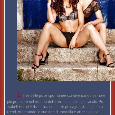
L'
arte delle pose spontanee sta diventando sempre
più popolare nel mondo della moda e dello spettacolo. Ed
Isabell Hertel è diventata una delle protagoniste di questo
trend, mostrando le sue doti di modella e attrice in pose