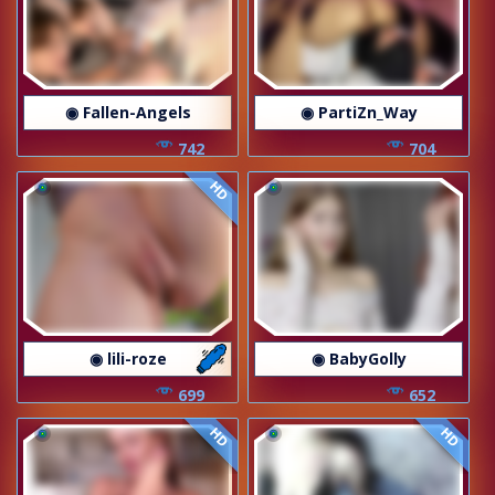
◉ Fallen-Angels
◉ PartiZn_Way
742
704
HD
◉ lili-roze
◉ BabyGolly
699
652
HD
HD