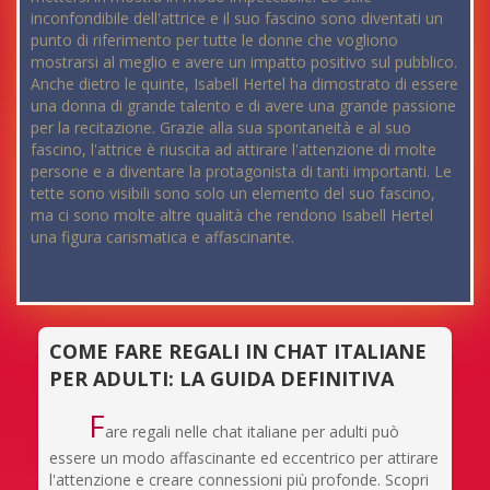
inconfondibile dell'attrice e il suo fascino sono diventati un
punto di riferimento per tutte le donne che vogliono
mostrarsi al meglio e avere un impatto positivo sul pubblico.
Anche dietro le quinte, Isabell Hertel ha dimostrato di essere
una donna di grande talento e di avere una grande passione
per la recitazione. Grazie alla sua spontaneità e al suo
fascino, l'attrice è riuscita ad attirare l'attenzione di molte
persone e a diventare la protagonista di tanti importanti. Le
tette sono visibili sono solo un elemento del suo fascino,
ma ci sono molte altre qualità che rendono Isabell Hertel
una figura carismatica e affascinante.
COME FARE REGALI IN CHAT ITALIANE
PER ADULTI: LA GUIDA DEFINITIVA
F
are regali nelle chat italiane per adulti può
essere un modo affascinante ed eccentrico per attirare
l'attenzione e creare connessioni più profonde. Scopri