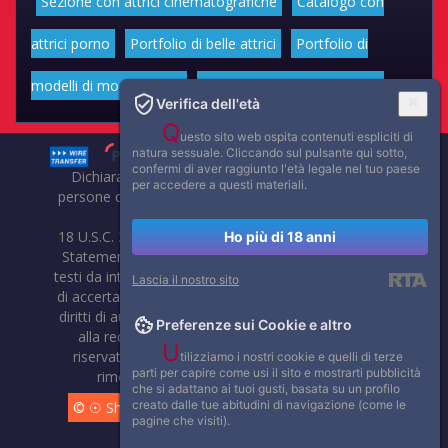
Sezione con attrici cinematografiche
Catalogo con
attrici porno
Portfolio di belle attrici
Portfolio di
modelli di moda volgari
Affascinanti star dello sport
Verifica dell'età
Q
uesto sito web ospita contenuti espliciti di
natura sessuale. Cliccando sul pulsante qui sotto,
confermi di aver raggiunto l'età legale nel tuo paese
Dichiarazione di non responsabilità: tutti i membri e le
per accedere a questi materiali.
persone che compaiono su questo sito hanno almeno 18
anni.
18 U.S.C. 2257 Record-Keeping Requirements Compliance
Ho più di 18 anni
Statement. Affaritaliani, prima di pubblicare foto, video o
testi da internet, compie tutte le opportune verifiche al fine
Lascia il nostro sito
di accertarne il libero regime di circolazione e non violare i
diritti di autore o altri diritti esclusivi di terzi. Per segnalare
Preferenze sui Cookie e altro
alla redazione eventuali errori nell'uso del materiale
U
riservato, scriveteci: provvederemo prontamente alla
tilizziamo i nostri cookie e quelli di terze
parti per capire come usi il sito e mostrarti pubblicità
rimozione del materiale lesivo di diritti di terzi.
che si adattano ai tuoi gusti, basata su un profilo
creato dalle tue abitudini di navigazione (come le
© ☉ Show di Sesso VivoCam. 2014 - 2026. Tutti i diritti
pagine che visiti).