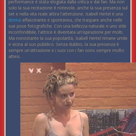
performance è stata elogiata dalla critica e dai fan. Ma non
solo la sua recitazione è notevole, anche la sua presenza sul
set e nella vita reale attira l'attenzione. Isabell Hertel è una
donna
affascinante e spontanea, che traspare anche nelle
sue pose fotografiche. Con una bellezza naturale e uno stile
inconfondibile, l'attrice è diventata un'ispirazione per molti.
Ma nonostante la sua popolarità, Isabell Hertel rimane umile
e vicina al suo pubblico. Senza dubbio, la sua presenza è
sempre un'attrazione e i suoi con i fan sono sempre molto
attesi.