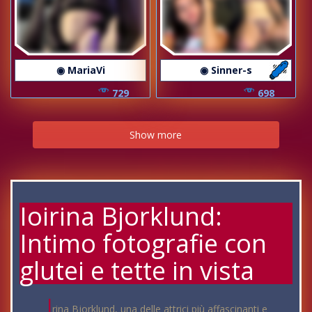
◉ MariaVi
◉ Sinner-s
729
698
Show more
Ioirina Bjorklund:
Intimo fotografie con
glutei e tette in vista
I
rina Bjorklund, una delle attrici più affascinanti e