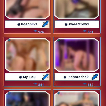
◉ baeonlive
◉ sweettrow1
926
861
◉ My-Lou
◉ -Saharochek-
841
812