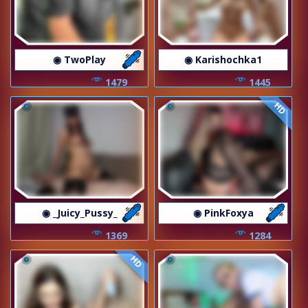
◉ TwoPlay
◉ Karishochka1
1479
1445
HD
◉ _Juicy_Pussy_
◉ PinkFoxya
1369
1284
HD