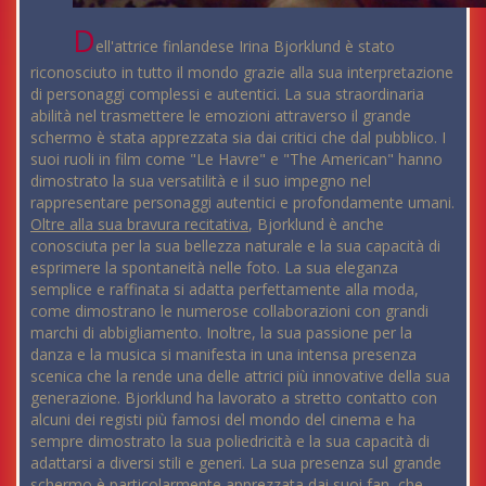
D
ell'attrice finlandese Irina Bjorklund è stato
riconosciuto in tutto il mondo grazie alla sua interpretazione
di personaggi complessi e autentici. La sua straordinaria
abilità nel trasmettere le emozioni attraverso il grande
schermo è stata apprezzata sia dai critici che dal pubblico. I
suoi ruoli in film come "Le Havre" e "The American" hanno
dimostrato la sua versatilità e il suo impegno nel
rappresentare personaggi autentici e profondamente umani.
Oltre alla sua bravura recitativa
, Bjorklund è anche
conosciuta per la sua bellezza naturale e la sua capacità di
esprimere la spontaneità nelle foto. La sua eleganza
semplice e raffinata si adatta perfettamente alla moda,
come dimostrano le numerose collaborazioni con grandi
marchi di abbigliamento. Inoltre, la sua passione per la
danza e la musica si manifesta in una intensa presenza
scenica che la rende una delle attrici più innovative della sua
generazione. Bjorklund ha lavorato a stretto contatto con
alcuni dei registi più famosi del mondo del cinema e ha
sempre dimostrato la sua poliedricità e la sua capacità di
adattarsi a diversi stili e generi. La sua presenza sul grande
schermo è particolarmente apprezzata dai suoi fan, che