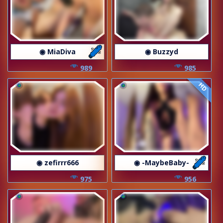
◉ MiaDiva
◉ Buzzyd
989
985
HD
◉ zefirrr666
◉ -MaybeBaby-
975
956