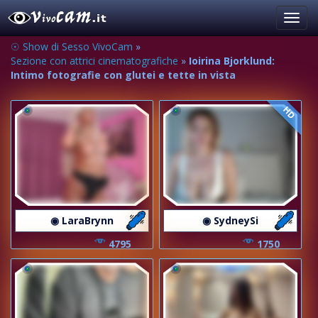
Toggl
navig
☉ Show di Sesso VivoCam
»
Sezione con attrici cinematografiche
»
Ioirina Bjorklund:
Intimo fotografie con glutei e tette in vista
HD
◉ LaraBrynn
◉ SydneySi
4795
1750