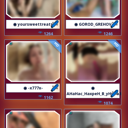
◉ yoursweettreats
◉ GOROD_GREHOV
1264
1246
HD
HD
◉ -x777x-
◉
AHaHac_HaxpeH_B_yHuTa3
1162
1074