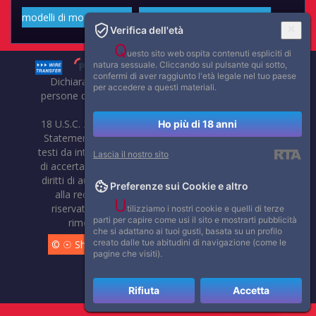
modelli di moda volgari
Affascinanti star dello sport
Verifica dell'età
Q
uesto sito web ospita contenuti espliciti di
natura sessuale. Cliccando sul pulsante qui sotto,
confermi di aver raggiunto l'età legale nel tuo paese
Dichiarazione di non responsabilità: tutti i membri e le
per accedere a questi materiali.
persone che compaiono su questo sito hanno almeno 18
anni.
18 U.S.C. 2257 Record-Keeping Requirements Compliance
Ho più di 18 anni
Statement. Affaritaliani, prima di pubblicare foto, video o
testi da internet, compie tutte le opportune verifiche al fine
Lascia il nostro sito
di accertarne il libero regime di circolazione e non violare i
diritti di autore o altri diritti esclusivi di terzi. Per segnalare
Preferenze sui Cookie e altro
alla redazione eventuali errori nell'uso del materiale
U
riservato, scriveteci: provvederemo prontamente alla
tilizziamo i nostri cookie e quelli di terze
parti per capire come usi il sito e mostrarti pubblicità
rimozione del materiale lesivo di diritti di terzi.
che si adattano ai tuoi gusti, basata su un profilo
creato dalle tue abitudini di navigazione (come le
© ☉ Show di Sesso VivoCam. 2014 - 2026. Tutti i diritti
pagine che visiti).
riservati.
Rifiuta
Accetta