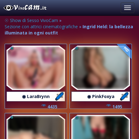
Toggl
navig
☉ Show di Sesso VivoCam
»
Sezione con attrici cinematografiche
»
Ingrid Held: la bellezza
illuminata in ogni outfit
HD
◉ LaraBrynn
◉ PinkFoxya
4435
1495