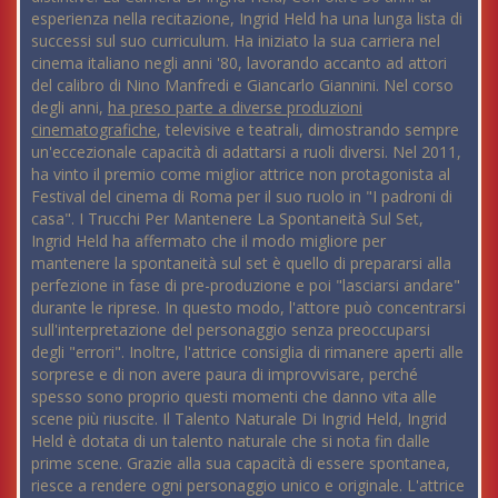
esperienza nella recitazione, Ingrid Held ha una lunga lista di
successi sul suo curriculum. Ha iniziato la sua carriera nel
cinema italiano negli anni '80, lavorando accanto ad attori
del calibro di Nino Manfredi e Giancarlo Giannini. Nel corso
degli anni,
ha preso parte a diverse produzioni
cinematografiche
, televisive e teatrali, dimostrando sempre
un'eccezionale capacità di adattarsi a ruoli diversi. Nel 2011,
ha vinto il premio come miglior attrice non protagonista al
Festival del cinema di Roma per il suo ruolo in "I padroni di
casa". I Trucchi Per Mantenere La Spontaneità Sul Set,
Ingrid Held ha affermato che il modo migliore per
mantenere la spontaneità sul set è quello di prepararsi alla
perfezione in fase di pre-produzione e poi "lasciarsi andare"
durante le riprese. In questo modo, l'attore può concentrarsi
sull'interpretazione del personaggio senza preoccuparsi
degli "errori". Inoltre, l'attrice consiglia di rimanere aperti alle
sorprese e di non avere paura di improvvisare, perché
spesso sono proprio questi momenti che danno vita alle
scene più riuscite. Il Talento Naturale Di Ingrid Held, Ingrid
Held è dotata di un talento naturale che si nota fin dalle
prime scene. Grazie alla sua capacità di essere spontanea,
riesce a rendere ogni personaggio unico e originale. L'attrice