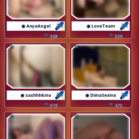
◉ AnyaAngel
◉ LoveTeam
568
539
◉ sashhhkino
◉ DimaSexIva
519
473