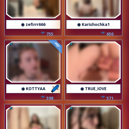
◉ zefirrr666
◉ Karishochka1
755
650
HD
◉ KOTTYAA
◉ TRUE_IOVE
598
571