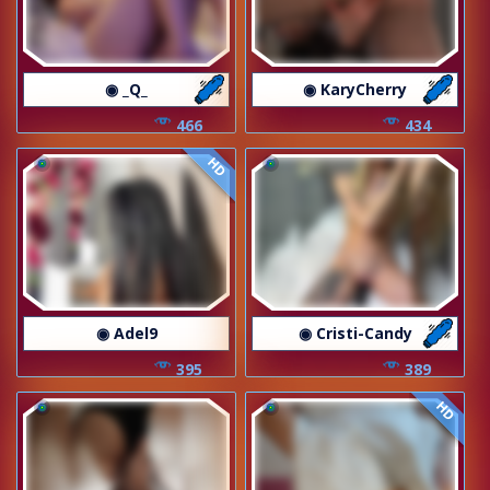
◉ _Q_
◉ KaryCherry
466
434
HD
◉ Adel9
◉ Cristi-Candy
395
389
HD