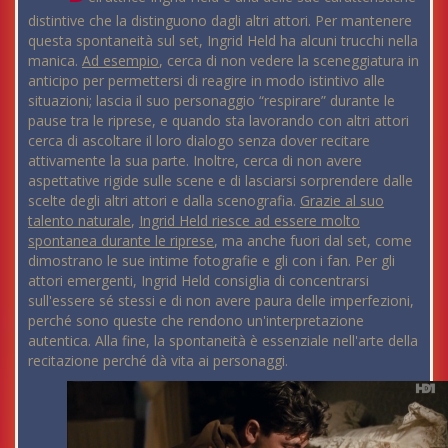
distintive che la distinguono dagli altri attori. Per mantenere
questa spontaneità sul set, Ingrid Held ha alcuni trucchi nella
manica.
Ad esempio
, cerca di non vedere la sceneggiatura in
anticipo per permettersi di reagire in modo istintivo alle
situazioni; lascia il suo personaggio “respirare” durante le
pause tra le riprese, e quando sta lavorando con altri attori
cerca di ascoltare il loro dialogo senza dover recitare
attivamente la sua parte. Inoltre, cerca di non avere
aspettative rigide sulle scene e di lasciarsi sorprendere dalle
scelte degli altri attori e dalla scenografia.
Grazie al suo
talento naturale
,
Ingrid Held riesce ad essere molto
spontanea durante le riprese
, ma anche fuori dal set, come
dimostrano le sue intime fotografie e gli con i fan. Per gli
attori emergenti, Ingrid Held consiglia di concentrarsi
sull'essere sé stessi e di non avere paura delle imperfezioni,
perché sono queste che rendono un'interpretazione
autentica. Alla fine, la spontaneità è essenziale nell'arte della
recitazione perché dà vita ai personaggi.