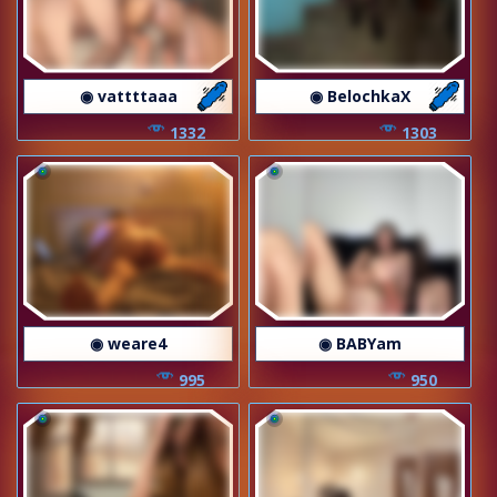
◉ vattttaaa
◉ BelochkaX
1332
1303
◉ weare4
◉ BABYam
995
950