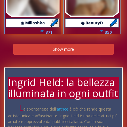
◉ Millashka
◉ BeautyD
371
350
Show more
Ingrid Held: la bellezza
illuminata in ogni outfit
L
a spontaneità dell'
attrice
è ciò che rende questa
artista unica e affascinante. Ingrid Held è una delle attrici più
amate e apprezzate dal pubblico italiano. Con la sua