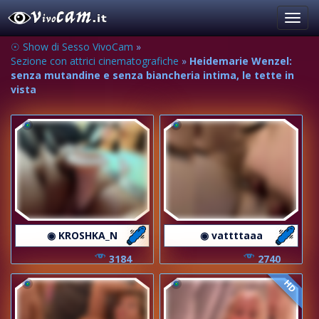
Toggl
navig
☉ Show di Sesso VivoCam
»
Sezione con attrici cinematografiche
»
Heidemarie Wenzel:
senza mutandine e senza biancheria intima, le tette in
vista
◉ KROSHKA_N
◉ vattttaaa
3184
2740
HD