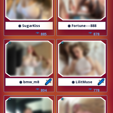
◉ SugarKiss
◉ Fortune---888
885
878
◉ bmw_m8
◉ LilitMuse
804
778