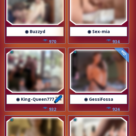
◉ Buzzyd
◉ Sex-mia
970
934
HD
◉ King-Queen777
◉ GessiFossa
932
924