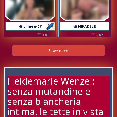
◉ Linnea-67
◉ NIKADELE
770
762
Show more
Heidemarie Wenzel:
senza mutandine e
senza biancheria
intima, le tette in vista