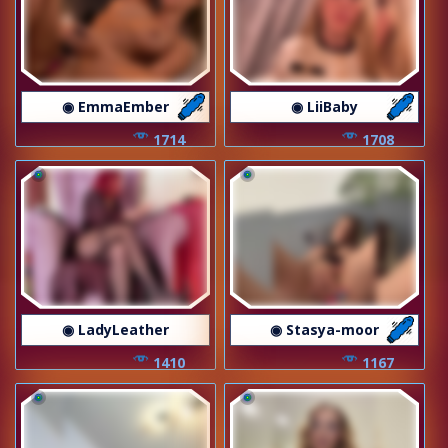
◉ EmmaEmber
◉ LiiBaby
1714
1708
◉ LadyLeather
◉ Stasya-moor
1410
1167