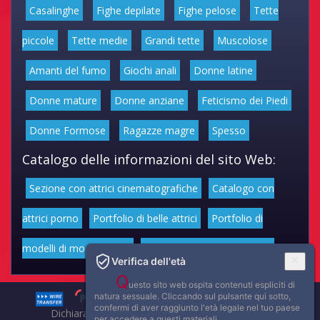
Casalinghe
Fighe depilate
Fighe pelose
Tette
piccole
Tette medie
Grandi tette
Muscolose
Amanti del fumo
Giochi anali
Donne latine
Donne mature
Donne anziane
Feticismo dei Piedi
Donne Formose
Ragazze magre
Spesso
Catalogo delle informazioni del sito Web:
Sezione con attrici cinematografiche
Catalogo con
attrici porno
Portfolio di belle attrici
Portfolio di
modelli di moda volgari
Affascinanti star dello sport
Verifica dell'età
Q
uesto sito web ospita contenuti espliciti di
natura sessuale. Cliccando sul pulsante qui sotto,
confermi di aver raggiunto l'età legale nel tuo paese
Dichiarazione di non responsabilità: tutti i membri e le
per accedere a questi materiali.