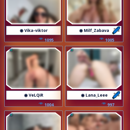
◉ Vika-viktor
◉ Milf_Zabava
1095
1005
◉ VeLQiR
◉ Lana_Leee
1004
997