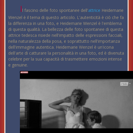
I
l fascino delle foto spontanee dell'
attrice
Heidemarie
Wenzel è il tema di questo articolo. L'autenticità è ciò che fa
la differenza in una foto, e Heidemarie Wenzel è l'emblema
di questa qualità. La bellezza delle foto spontanee di questa
attrice tedesca risiede nell'impatto delle espressioni facciali,
nella naturalezza della posa, e soprattutto nell'importanza
dell'immagine autentica. Heidemarie Wenzel è un'icona
dell'arte di catturare la personalità in una foto, ed è divenuta
celebre per la sua capacità di trasmettere emozioni intense
e genuine.