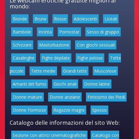
Le webcam erotiche gratuite migliori al
mondo:
Bionde
Brune
Rosse
Adolescenti
Liceali
Bambole
Incinta
Pornostar
Sesso di gruppo
Schizzare
Masturbazione
Con giochi sessuali
Casalinghe
Fighe depilate
Fighe pelose
Tette
piccole
Tette medie
Grandi tette
Muscolose
Amanti del fumo
Giochi anali
Donne latine
Donne mature
Donne anziane
Feticismo dei Piedi
Donne Formose
Ragazze magre
Spesso
Catalogo delle informazioni del sito Web:
Sezione con attrici cinematografiche
Catalogo con