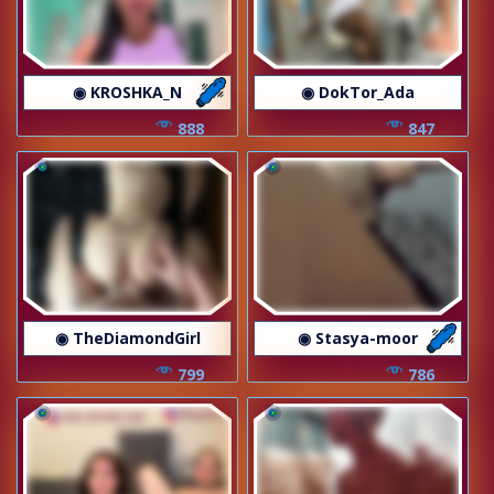
◉ KROSHKA_N
◉ DokTor_Ada
888
847
◉ TheDiamondGirl
◉ Stasya-moor
799
786