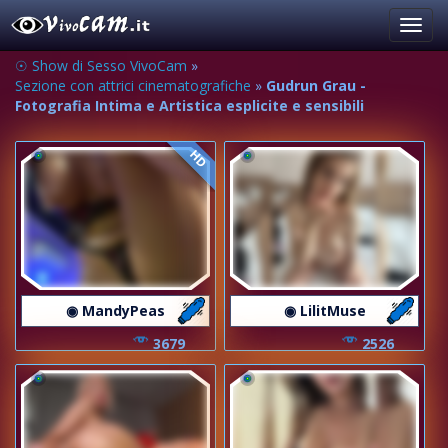
Toggl
navig
☉ Show di Sesso VivoCam
»
Sezione con attrici cinematografiche
»
Gudrun Grau -
Fotografia Intima e Artistica esplicite e sensibili
HD
◉ MandyPeas
◉ LilitMuse
3679
2526