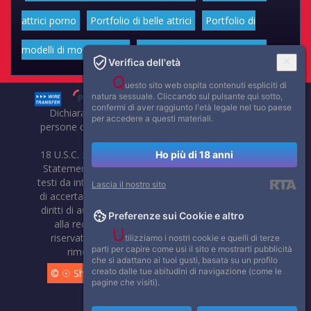
attrici porno
Portfolio di belle attrici
Portfolio di
modelli di moda volgari
Affascinanti star dello sport
Verifica dell'età
Q
uesto sito web ospita contenuti espliciti di
natura sessuale. Cliccando sul pulsante qui sotto,
confermi di aver raggiunto l'età legale nel tuo paese
Dichiarazione di non responsabilità: tutti i membri e le
per accedere a questi materiali.
persone che compaiono su questo sito hanno almeno 18
anni.
18 U.S.C. 2257 Record-Keeping Requirements Compliance
Ho più di 18 anni
Statement. Affaritaliani, prima di pubblicare foto, video o
testi da internet, compie tutte le opportune verifiche al fine
Lascia il nostro sito
di accertarne il libero regime di circolazione e non violare i
diritti di autore o altri diritti esclusivi di terzi. Per segnalare
Preferenze sui Cookie e altro
alla redazione eventuali errori nell'uso del materiale
U
riservato, scriveteci: provvederemo prontamente alla
tilizziamo i nostri cookie e quelli di terze
parti per capire come usi il sito e mostrarti pubblicità
rimozione del materiale lesivo di diritti di terzi.
che si adattano ai tuoi gusti, basata su un profilo
creato dalle tue abitudini di navigazione (come le
© ☉ Show di Sesso VivoCam. 2014 - 2026. Tutti i diritti
pagine che visiti).
riservati.