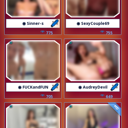
◉ Sinner-s
◉ SexyCouple69
775
755
◉ FUCKandFUN
◉ AudreyDevil
705
649
HD