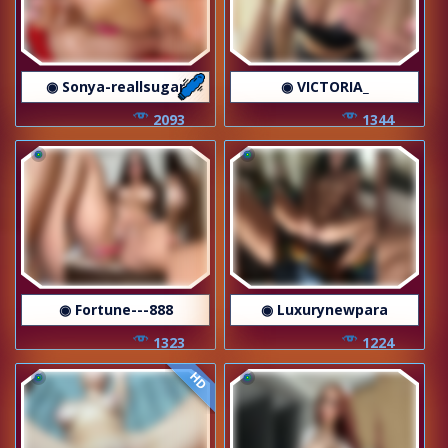
◉ Sonya-reallsugar
◉ VICTORIA_
2093
1344
◉ Fortune---888
◉ Luxurynewpara
1323
1224
HD