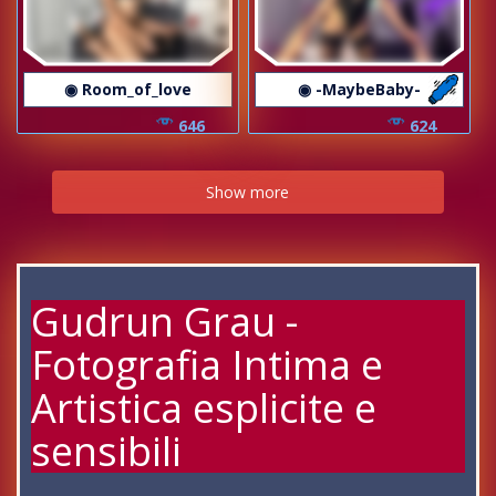
◉ Room_of_love
◉ -MaybeBaby-
646
624
Show more
Gudrun Grau -
Fotografia Intima e
Artistica esplicite e
sensibili