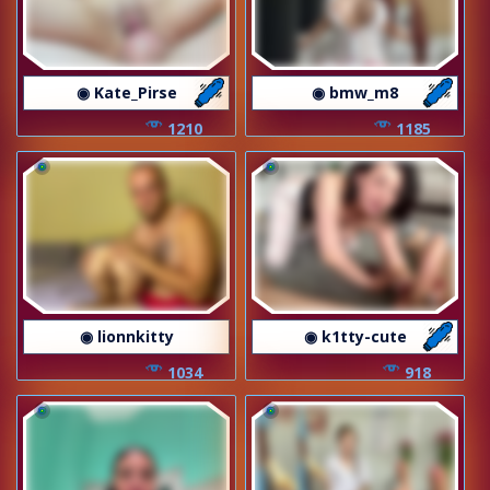
◉ Kate_Pirse
◉ bmw_m8
1210
1185
◉ lionnkitty
◉ k1tty-cute
1034
918