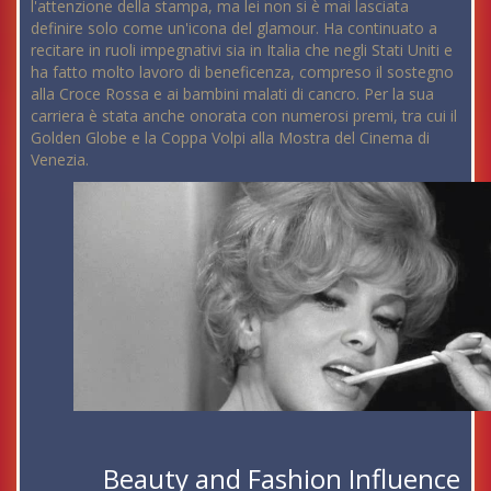
l'attenzione della stampa, ma lei non si è mai lasciata
definire solo come un'icona del glamour. Ha continuato a
recitare in ruoli impegnativi sia in Italia che negli Stati Uniti e
ha fatto molto lavoro di beneficenza, compreso il sostegno
alla Croce Rossa e ai bambini malati di cancro. Per la sua
carriera è stata anche onorata con numerosi premi, tra cui il
Golden Globe e la Coppa Volpi alla Mostra del Cinema di
Venezia.
Beauty and Fashion Influence