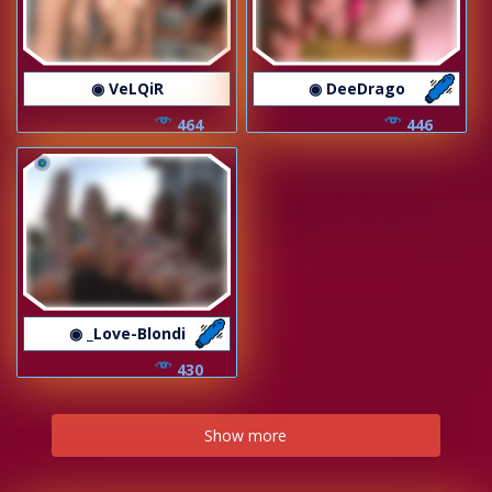
◉ VeLQiR
◉ DeeDrago
464
446
◉ _Love-Blondi
430
Show more