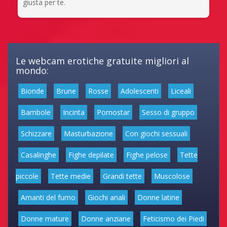
giusta per te.
Le webcam erotiche gratuite migliori al
mondo:
Bionde
Brune
Rosse
Adolescenti
Liceali
Bambole
Incinta
Pornostar
Sesso di gruppo
Schizzare
Masturbazione
Con giochi sessuali
Casalinghe
Fighe depilate
Fighe pelose
Tette
piccole
Tette medie
Grandi tette
Muscolose
Amanti del fumo
Giochi anali
Donne latine
Donne mature
Donne anziane
Feticismo dei Piedi