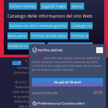
Donne Formose
Ragazze magre
Spesso
Catalogo delle informazioni del sito Web:
Sezione con attrici cinematografiche
Catalogo con
attrici porno
Portfolio di belle attrici
Portfolio di
modelli di moda volgari
Affascinanti star dello sport
Verifica dell'età
Q
uesto sito web ospita contenuti espliciti di
natura sessuale. Cliccando sul pulsante qui sotto,
confermi di aver raggiunto l'età legale nel tuo paese
Dichiarazione di non responsabilità: tutti i membri e le
per accedere a questi materiali.
persone che compaiono su questo sito hanno almeno 18
anni.
18 U.S.C. 2257 Record-Keeping Requirements Compliance
Ho più di 18 anni
Statement. Affaritaliani, prima di pubblicare foto, video o
testi da internet, compie tutte le opportune verifiche al fine
Lascia il nostro sito
di accertarne il libero regime di circolazione e non violare i
diritti di autore o altri diritti esclusivi di terzi. Per segnalare
Preferenze sui Cookie e altro
alla redazione eventuali errori nell'uso del materiale