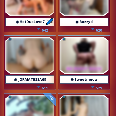
◉ HotDuoLove7
◉ Buzzyd
642
620
◉ JORMATESSA69
◉ Sweetmeow
611
529
HD