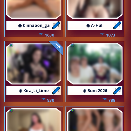
◉ Cinnabon_ga
◉ A-Huli
1630
1073
HD
◉ Kira_Li_Lime
◉ Buns2026
830
788