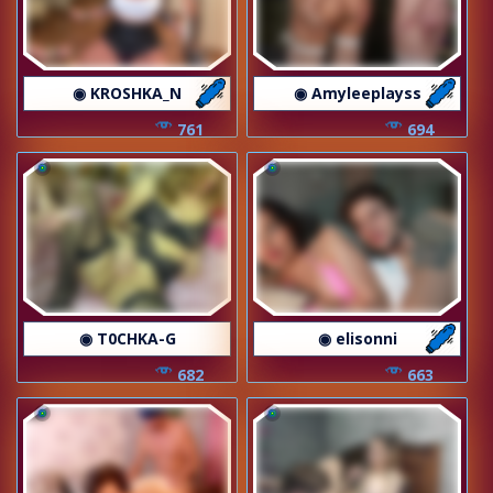
◉ KROSHKA_N
◉ Amyleeplayss
761
694
◉ T0CHKA-G
◉ elisonni
682
663