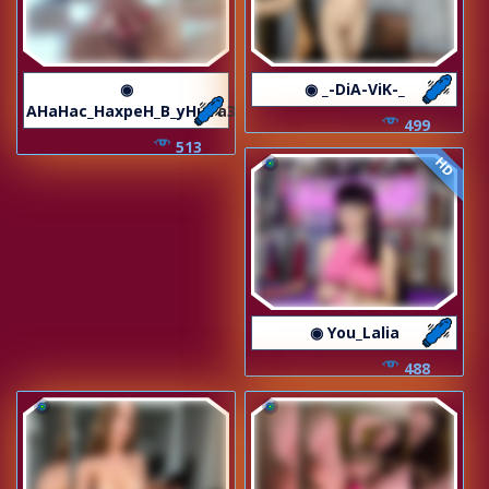
◉
◉ _-DiA-ViK-_
AHaHac_HaxpeH_B_yHuTa3
499
513
HD
◉ You_Lalia
488