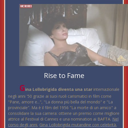
Rise to Fame
G
ina Lollobrigida diventa una star
internazionale
negli anni '50 grazie ai suoi ruoli carismatici in film come
"Pane, amore e...", "La donna più bella del mondo" e "La
provinciale". Ma è il film del 1956 "La morte di un amico" a
consolidare la sua carriera: ottiene un premio come migliore
attrice al Festival di Cannes e una nomination ai BAFTA.
Nel
corso degli anni
,
Gina Lollobrigida mutandine con celebrità
,