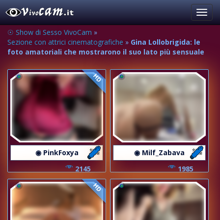
Toggl
navig
☉ Show di Sesso VivoCam
»
Sezione con attrici cinematografiche
»
Gina Lollobrigida: le
foto amatoriali che mostrarono il suo lato più sensuale
HD
◉ PinkFoxya
◉ Milf_Zabava
2145
1985
HD