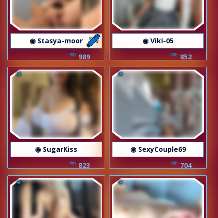
◉ Stasya-moor
◉ Viki-05
989
852
◉ SugarKiss
◉ SexyCouple69
823
704