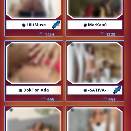
◉ LilitMuse
◉ MarKaa0
1454
1329
◉ DokTor_Ada
◉ -SATIVA-
995
991