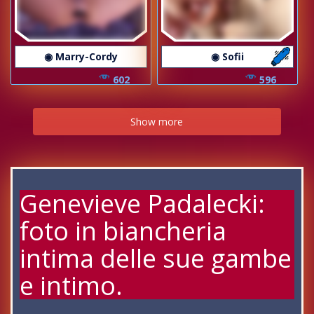
◉ Marry-Cordy
◉ Sofii
602
596
Show more
Genevieve Padalecki:
foto in biancheria
intima delle sue gambe
e intimo.