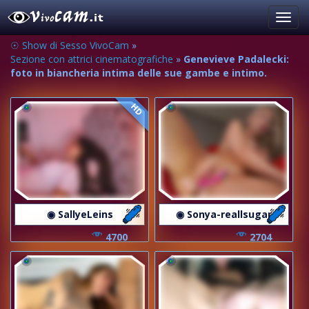
Toggl
navig
☉ Show di Sesso VivoCam
»
Sezione con attrici cinematografiche
»
Genevieve Padalecki:
foto in biancheria intima delle sue gambe e intimo.
HD
◉ SallyeLeins
◉ Sonya-reallsugar
4700
2704