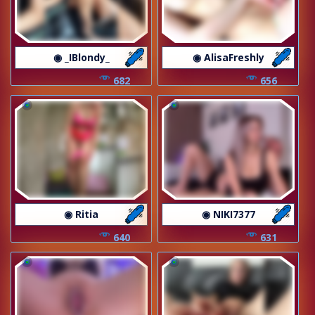
◉ _IBlondy_
◉ AlisaFreshly
682
656
◉ Ritia
◉ NIKI7377
640
631