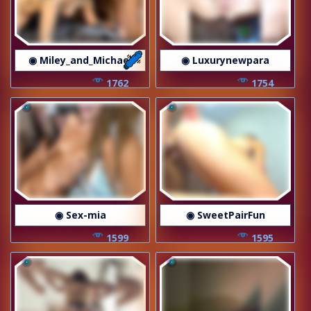
◉ Miley_and_Michael
◉ Luxurynewpara
1762
1754
◉ Sex-mia
◉ SweetPairFun
1599
1595