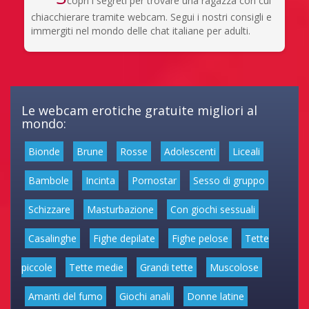
copri i segreti per trovare una ragazza con cui
chiacchierare tramite webcam. Segui i nostri consigli e
immergiti nel mondo delle chat italiane per adulti.
Le webcam erotiche gratuite migliori al
mondo:
Bionde
Brune
Rosse
Adolescenti
Liceali
Bambole
Incinta
Pornostar
Sesso di gruppo
Schizzare
Masturbazione
Con giochi sessuali
Casalinghe
Fighe depilate
Fighe pelose
Tette
piccole
Tette medie
Grandi tette
Muscolose
Amanti del fumo
Giochi anali
Donne latine