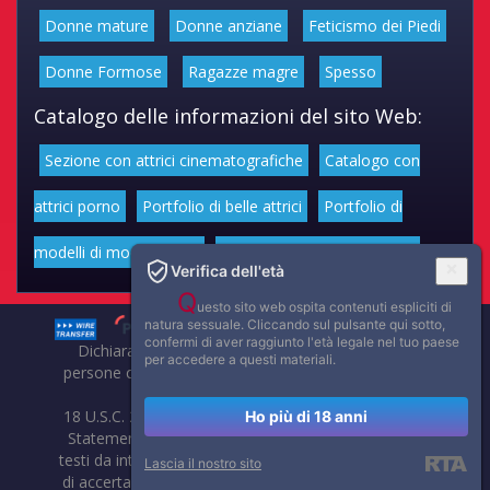
Donne mature
Donne anziane
Feticismo dei Piedi
Donne Formose
Ragazze magre
Spesso
Catalogo delle informazioni del sito Web:
Sezione con attrici cinematografiche
Catalogo con
attrici porno
Portfolio di belle attrici
Portfolio di
modelli di moda volgari
Affascinanti star dello sport
Verifica dell'età
Q
uesto sito web ospita contenuti espliciti di
natura sessuale. Cliccando sul pulsante qui sotto,
confermi di aver raggiunto l'età legale nel tuo paese
Dichiarazione di non responsabilità: tutti i membri e le
per accedere a questi materiali.
persone che compaiono su questo sito hanno almeno 18
anni.
18 U.S.C. 2257 Record-Keeping Requirements Compliance
Ho più di 18 anni
Statement. Affaritaliani, prima di pubblicare foto, video o
testi da internet, compie tutte le opportune verifiche al fine
Lascia il nostro sito
di accertarne il libero regime di circolazione e non violare i