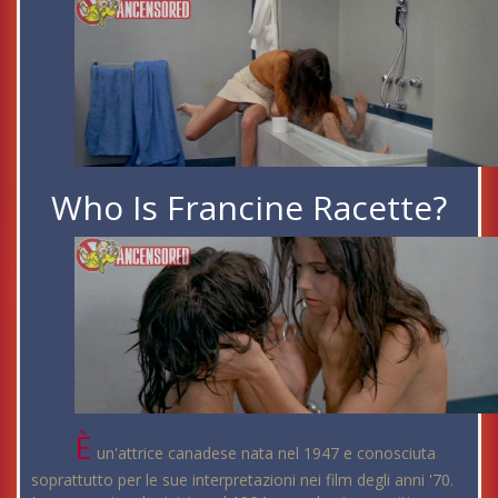
Who Is Francine Racette?
È
un'attrice canadese nata nel 1947 e conosciuta
soprattutto per le sue interpretazioni nei film degli anni '70.