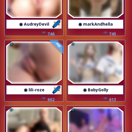
◉ AudreyDevil
◉ markAndhella
746
745
HD
◉ lili-roze
◉ BabyGolly
662
613