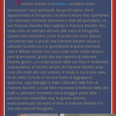
F
rancine Racette è un'
attrice
canadese molto
famosa per i suoi spettacoli, ma pochi sanno che è
appassionata di fotografia. Lei ama scattare foto spontanee
che catturano momenti spontanei e reali del quotidiano. Le
sue Francine Racette foto esplicite e Francine Racette foto
nuda sono un esempio del suo stile unico di fotografia.
Queste foto mostrano scene di umani che sono spesso
considerati tabù o privati, ma Francine Racette riesce a
catturare la bellezza e la spontaneità di questi momenti.
Non è difficile notare che i suoi scatti sono molto intesi e
pieni di emozioni, grazie alla sua capacità di catturare
l'istante giusto. La composizione delle sue foto è veramente
sorprendente, e l'occhio attento di Francine Racette vede
cose che molti altri non vedono. Il modo in cui la luce cade
su un volto, il modo in cui una mano si aggrappa a
qualcosa, ogni dettaglio è stato catturato nella foto di
Francine Racette. Le sue foto mostrano la bellezza della vita
reale e catturano momenti che la maggior parte delle
persone non noterebbe mai. In questo articolo,
analizzeremo più da vicino le foto di Francine Racette e il
suo stile unico di fotografia.