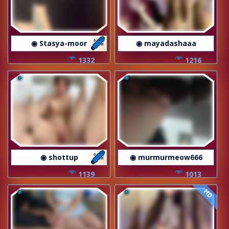
◉ Stasya-moor
◉ mayadashaaa
1332
1216
◉ shottup
◉ murmurmeow666
1139
1013
HD