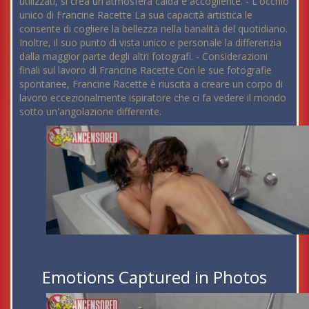
utilizzati, si crea un'atmosfera calda e accogliente. - L'occhio
unico di Francine Racette La sua capacità artistica le
consente di cogliere la bellezza nella banalità del quotidiano.
Inoltre, il suo punto di vista unico e personale la differenzia
dalla maggior parte degli altri fotografi. - Considerazioni
finali sul lavoro di Francine Racette Con le sue fotografie
spontanee, Francine Racette è riuscita a creare un corpo di
lavoro eccezionalmente ispiratore che ci fa vedere il mondo
sotto un'angolazione differente.
Emotions Captured in Photos