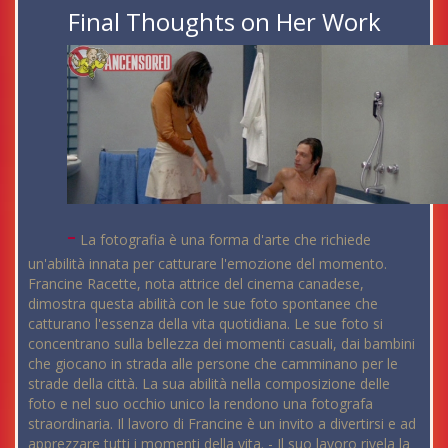
Final Thoughts on Her Work
-
La fotografia è una forma d'arte che richiede
un'abilità innata per catturare l'emozione del momento.
Francine Racette, nota attrice del cinema canadese,
dimostra questa abilità con le sue foto spontanee che
catturano l'essenza della vita quotidiana. Le sue foto si
concentrano sulla bellezza dei momenti casuali, dai bambini
che giocano in strada alle persone che camminano per le
strade della città. La sua abilità nella composizione delle
foto e nel suo occhio unico la rendono una fotografa
straordinaria. Il lavoro di Francine è un invito a divertirsi e ad
apprezzare tutti i momenti della vita. - Il suo lavoro rivela la