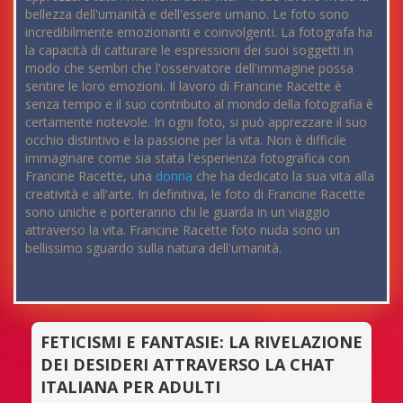
bellezza dell'umanità e dell'essere umano. Le foto sono
incredibilmente emozionanti e coinvolgenti. La fotografa ha
la capacità di catturare le espressioni dei suoi soggetti in
modo che sembri che l'osservatore dell'immagine possa
sentire le loro emozioni. Il lavoro di Francine Racette è
senza tempo e il suo contributo al mondo della fotografia è
certamente notevole. In ogni foto, si può apprezzare il suo
occhio distintivo e la passione per la vita. Non è difficile
immaginare come sia stata l'esperienza fotografica con
Francine Racette, una
donna
che ha dedicato la sua vita alla
creatività e all'arte. In definitiva, le foto di Francine Racette
sono uniche e porteranno chi le guarda in un viaggio
attraverso la vita. Francine Racette foto nuda sono un
bellissimo sguardo sulla natura dell'umanità.
FETICISMI E FANTASIE: LA RIVELAZIONE
DEI DESIDERI ATTRAVERSO LA CHAT
ITALIANA PER ADULTI