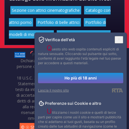
Sezione con attrici cinematografiche
Catalogo con
attrici porno
Portfolio di belle attrici
Portfolio di
modelli di moda volgari
Affascinanti star dello sport
Verifica dell'età
Q
uesto sito web ospita contenuti espliciti di
natura sessuale. Cliccando sul pulsante qui sotto,
confermi di aver raggiunto l'età legale nel tuo paese
Dichiarazione di non responsabilità: tutti i membri e le
per accedere a questi materiali.
persone che compaiono su questo sito hanno almeno 18
anni.
18 U.S.C. 2257 Record-Keeping Requirements Compliance
Ho più di 18 anni
Statement. Affaritaliani, prima di pubblicare foto, video o
testi da internet, compie tutte le opportune verifiche al fine
Lascia il nostro sito
di accertarne il libero regime di circolazione e non violare i
diritti di autore o altri diritti esclusivi di terzi. Per segnalare
Preferenze sui Cookie e altro
alla redazione eventuali errori nell'uso del materiale
U
riservato, scriveteci: provvederemo prontamente alla
tilizziamo i nostri cookie e quelli di terze
parti per capire come usi il sito e mostrarti pubblicità
rimozione del materiale lesivo di diritti di terzi.
che si adattano ai tuoi gusti, basata su un profilo
creato dalle tue abitudini di navigazione (come le
© ☉ Show di Sesso VivoCam. 2014 - 2026. Tutti i diritti