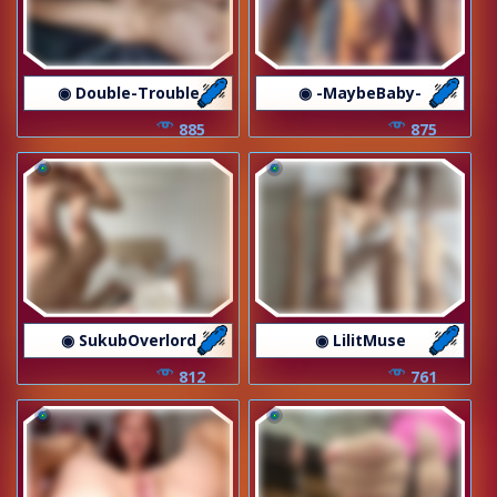
◉ Double-Trouble
◉ -MaybeBaby-
885
875
◉ SukubOverlord
◉ LilitMuse
812
761