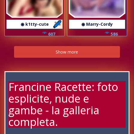
◉ k1tty-cute
◉ Marry-Cordy
607
586
Show more
Francine Racette: foto
esplicite, nude e
gambe - la galleria
completa.