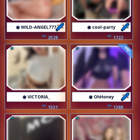
◉ WILD-ANGEL777
◉ cool-party
2528
1722
HD
◉ VICTORIA_
◉ OhHoney
1531
1388