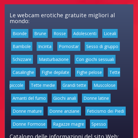
Le webcam erotiche gratuite migliori al
mondo:
Bionde
Brune
Rosse
Adolescenti
Liceali
Bambole
Incinta
Pornostar
Sesso di gruppo
Schizzare
Masturbazione
Con giochi sessuali
Casalinghe
Fighe depilate
Fighe pelose
Tette
piccole
Tette medie
Grandi tette
Muscolose
Amanti del fumo
Giochi anali
Donne latine
Donne mature
Donne anziane
Feticismo dei Piedi
Donne Formose
Ragazze magre
Spesso
Catalogo delle informazioni del sito Web: