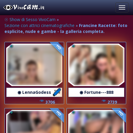
Toggl
navig
☉ Show di Sesso VivoCam
»
Sezione con attrici cinematografiche
»
Francine Racette: foto
esplicite, nude e gambe - la galleria completa.
HD
◉ LennaGodess
◉ Fortune---888
3706
2739
HD
HD