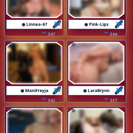
◉ Linnea-67
◉ Pink-Lips
347
344
◉ ManiFreyja
◉ LaraBrynn
342
337