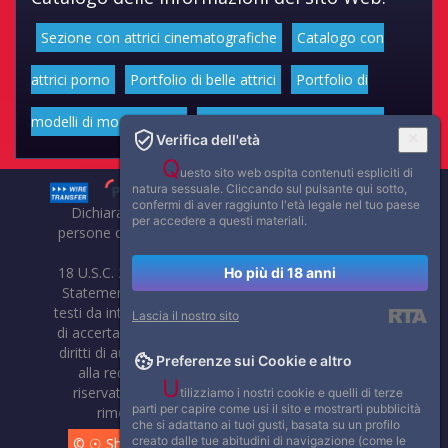
Sezione con attrici cinematografiche
Catalogo con
attrici porno
Portfolio di belle attrici
Portfolio di
modelli di moda volgari
Affascinanti star dello sport
Verifica dell'età
Q
uesto sito web ospita contenuti espliciti di
natura sessuale. Cliccando sul pulsante qui sotto,
confermi di aver raggiunto l'età legale nel tuo paese
Dichiarazione di non responsabilità: tutti i membri e le
per accedere a questi materiali.
persone che compaiono su questo sito hanno almeno 18
anni.
18 U.S.C. 2257 Record-Keeping Requirements Compliance
Ho più di 18 anni
Statement. Affaritaliani, prima di pubblicare foto, video o
testi da internet, compie tutte le opportune verifiche al fine
Lascia il nostro sito
di accertarne il libero regime di circolazione e non violare i
diritti di autore o altri diritti esclusivi di terzi. Per segnalare
Preferenze sui Cookie e altro
alla redazione eventuali errori nell'uso del materiale
U
riservato, scriveteci: provvederemo prontamente alla
tilizziamo i nostri cookie e quelli di terze
parti per capire come usi il sito e mostrarti pubblicità
rimozione del materiale lesivo di diritti di terzi.
che si adattano ai tuoi gusti, basata su un profilo
creato dalle tue abitudini di navigazione (come le
© ☉ Show di Sesso VivoCam. 2014 - 2026. Tutti i diritti