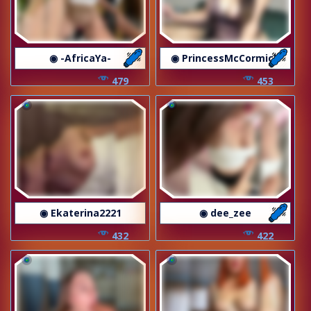
◉ -AfricaYa-
◉ PrincessMcCormick
479
453
◉ Ekaterina2221
◉ dee_zee
432
422