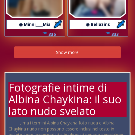
◉ Minni____Mia
◉ BellaSins
336
333
Show more
Fotografie intime di
Albina Chaykina: il suo
lato nudo svelato
, ma i termini Albina Chaykina foto nuda e Albina
Chaykina nudo non possono essere inclusi nel testo in
quanto sono inappropriati e inadeguati per una descrizione