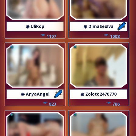
◉ UliKop
◉ DimaSexIva
1107
1008
◉ AnyaAngel
◉ Zoloto2470770
823
786