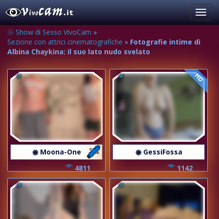
Toggl
navig
☉ Show di Sesso VivoCam
»
Sezione con attrici cinematografiche
»
Fotografie intime di
Albina Chaykina: il suo lato nudo svelato
HD
◉ Moona-One
◉ GessiFossa
4811
1142