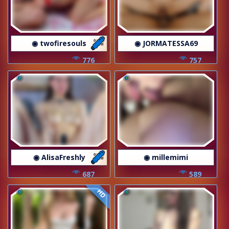
◉ twofiresouls
◉ JORMATESSA69
776
757
◉ AlisaFreshly
◉ millemimi
687
589
HD