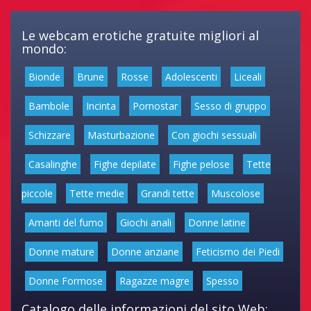
Le webcam erotiche gratuite migliori al
mondo:
Bionde
Brune
Rosse
Adolescenti
Liceali
Bambole
Incinta
Pornostar
Sesso di gruppo
Schizzare
Masturbazione
Con giochi sessuali
Casalinghe
Fighe depilate
Fighe pelose
Tette
piccole
Tette medie
Grandi tette
Muscolose
Amanti del fumo
Giochi anali
Donne latine
Donne mature
Donne anziane
Feticismo dei Piedi
Donne Formose
Ragazze magre
Spesso
Catalogo delle informazioni del sito Web: